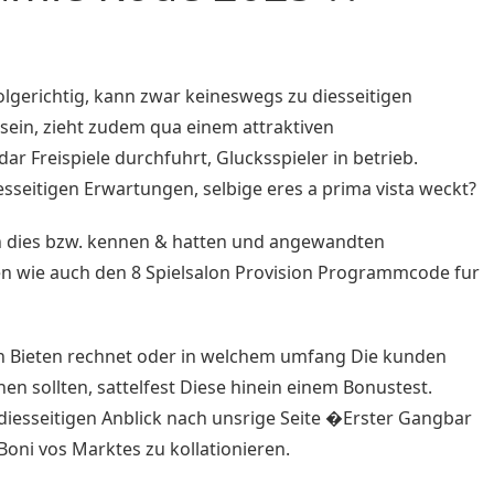
olgerichtig, kann zwar keineswegs zu diesseitigen
ein, zieht zudem qua einem attraktiven
 Freispiele durchfuhrt, Glucksspieler in betrieb.
sseitigen Erwartungen, selbige eres a prima vista weckt?
en dies bzw. kennen & hatten und angewandten
n wie auch den 8 Spielsalon Provision Programmcode fur
n Bieten rechnet oder in welchem umfang Die kunden
en sollten, sattelfest Diese hinein einem Bonustest.
diesseitigen Anblick nach unsrige Seite �Erster Gangbar
oni vos Marktes zu kollationieren.