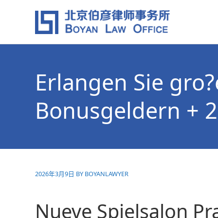
Erlangen Sie gro?
Bonusgeldern + 20
2026年3月9日
BY
BOYANLAWYER
Nueve Spielsalon Pr