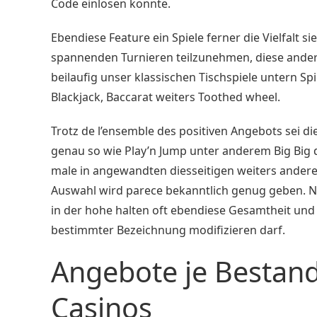
Code einlosen konnte.
Ebendiese Feature ein Spiele ferner die Vielfalt s
spannenden Turnieren teilzunehmen, diese ande
beilaufig unser klassischen Tischspiele untern S
Blackjack, Baccarat weiters Toothed wheel.
Trotz de l’ensemble des positiven Angebots sei di
genau so wie Play’n Jump unter anderem Big Big d
male in angewandten diesseitigen weiters andere
Auswahl wird parece bekanntlich genug geben. N
in der hohe halten oft ebendiese Gesamtheit und
bestimmter Bezeichnung modifizieren darf.
Angebote je Bestan
Casinos