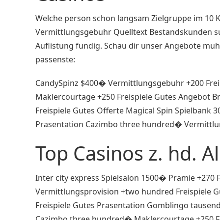
Welche person schon langsam Zielgruppe im 10 K
Vermittlungsgebuhr Quelltext Bestandskunden sucht
Auflistung fundig. Schau dir unser Angebote muhe
passenste:
CandySpinz $400� Vermittlungsgebuhr +200 Frei
Maklercourtage +250 Freispiele Gutes Angebot B
Freispiele Gutes Offerte Magical Spin Spielban
Prasentation Cazimbo three hundred� Vermittlun
Top Casinos z. hd. A
Inter city express Spielsalon 1500� Pramie +270
Vermittlungsprovision +two hundred Freispiele G
Freispiele Gutes Prasentation Gomblingo tausend
Cazimbo three hundred� Maklercourtage +250 Fr