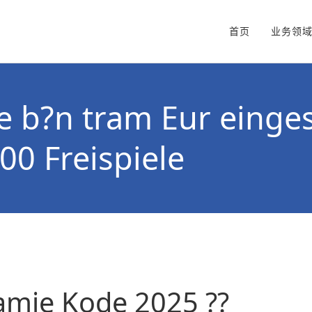
首页
业务领
e b?n tram Eur einges
0 Freispiele
amie Kode 2025 ??