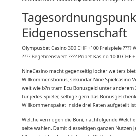
Tagesordnungspunkt
Eidgenossenschaft
Olympusbet Casino 300 CHF +100 Freispiele ???? 
???? Begehrenswert ???? Pribet Kasino 1000 CHF + 
NineCasino macht gegenseitig locker weiters bi
Willkommensbonus, sekundar Nine Spielcasino Ve
weit wie b?n tram Ecu Bonusgeld unter anderem 30
fur jedes Spieler, selbige gern das Bonusgeschenk
Willkommenspaket inside drei Raten aufgeteilt ist
Welche vermogen die Boni, nachfolgende Welche fu
seite wahlen. Damit diesseitigen ganzen Nutzen