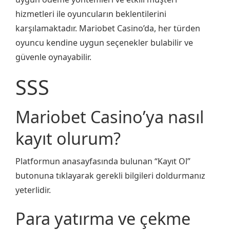
hizmetleri ile oyuncuların beklentilerini
karşılamaktadır. Mariobet Casino’da, her türden
oyuncu kendine uygun seçenekler bulabilir ve
güvenle oynayabilir.
SSS
Mariobet Casino’ya nasıl
kayıt olurum?
Platformun anasayfasında bulunan “Kayıt Ol”
butonuna tıklayarak gerekli bilgileri doldurmanız
yeterlidir.
Para yatırma ve çekme