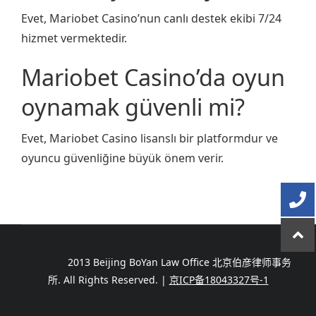
Evet, Mariobet Casino’nun canlı destek ekibi 7/24
hizmet vermektedir.
Mariobet Casino’da oyun
oynamak güvenli mi?
Evet, Mariobet Casino lisanslı bir platformdur ve
oyuncu güvenliğine büyük önem verir.
2013 Beijing BoYan Law Office 北京伯彦律师事务
所. All Rights Reserved.
|
京ICP备18043327号-1