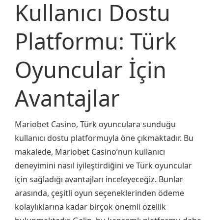
Kullanıcı Dostu
Platformu: Türk
Oyuncular İçin
Avantajlar
Mariobet Casino, Türk oyunculara sunduğu
kullanıcı dostu platformuyla öne çıkmaktadır. Bu
makalede, Mariobet Casino’nun kullanıcı
deneyimini nasıl iyileştirdiğini ve Türk oyuncular
için sağladığı avantajları inceleyeceğiz. Bunlar
arasında, çeşitli oyun seçeneklerinden ödeme
kolaylıklarına kadar birçok önemli özellik