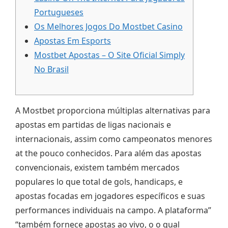
Portugueses
Os Melhores Jogos Do Mostbet Casino
Apostas Em Esports
Mostbet Apostas – O Site Oficial Simply
No Brasil
A Mostbet proporciona múltiplas alternativas para
apostas em partidas de ligas nacionais e
internacionais, assim como campeonatos menores
at the pouco conhecidos. Para além das apostas
convencionais, existem também mercados
populares lo que total de gols, handicaps, e
apostas focadas em jogadores específicos e suas
performances individuais na campo. A plataforma”
“também fornece apostas ao vivo, o o qual