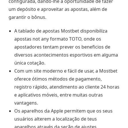
configurada, dando-lhe a oportunidade de fazer
um depósito e aproveitar as apostas, além de
garantir o bônus.
A tablado de apostas Mostbet disponibiliza
apostas not any formato TOTO, onde os
apostadores tentam prever os beneficios de
diversos acontecimentos esportivos em alguma
única cotação.
Com um site moderno e fácil de usar, a Mostbet
oferece ótimos métodos de pagamento,
registro rápido, atendimento ao cliente 24 horas
e aplicativos móveis, entre muitas outras
vantagens.
Os aparelhos da Apple permitem que os seus
usuários alterem a localização de teus
aparelhos através da seção de ajustes.