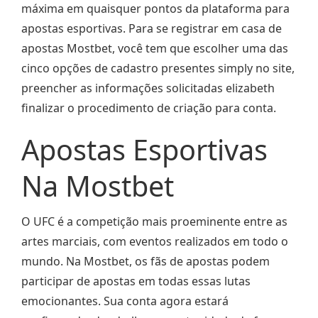
máxima em quaisquer pontos da plataforma para
apostas esportivas. Para se registrar em casa de
apostas Mostbet, você tem que escolher uma das
cinco opções de cadastro presentes simply no site,
preencher as informações solicitadas elizabeth
finalizar o procedimento de criação para conta.
Apostas Esportivas
Na Mostbet
O UFC é a competição mais proeminente entre as
artes marciais, com eventos realizados em todo o
mundo. Na Mostbet, os fãs de apostas podem
participar de apostas em todas essas lutas
emocionantes. Sua conta agora estará