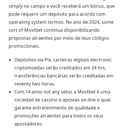
simply no campo e você receberá um bônus, que
pode requerir um depósito para acordo com
operating system termos. No ano de 2024, some
sort of Mostbet continua disponibilizando
propostas atraentes por meio de teus códigos
promocionais.
Depósitos via Pix, carteiras digitais electronic
criptomoedas serão creditados em 24 hrs,
transferências bancárias serão creditadas em
seventy two horas.
Com 14 anos not any setor, a Mostbet é uma
sociedad de cassino e apostas on-line o qual
garante entretenimento de qualidade e
promoções atraentes para todos os seus
apostadores.