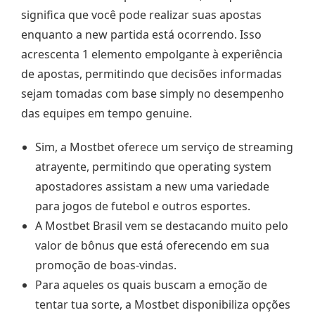
significa que você pode realizar suas apostas
enquanto a new partida está ocorrendo. Isso
acrescenta 1 elemento empolgante à experiência
de apostas, permitindo que decisões informadas
sejam tomadas com base simply no desempenho
das equipes em tempo genuine.
Sim, a Mostbet oferece um serviço de streaming
atrayente, permitindo que operating system
apostadores assistam a new uma variedade
para jogos de futebol e outros esportes.
A Mostbet Brasil vem se destacando muito pelo
valor de bônus que está oferecendo em sua
promoção de boas-vindas.
Para aqueles os quais buscam a emoção de
tentar tua sorte, a Mostbet disponibiliza opções