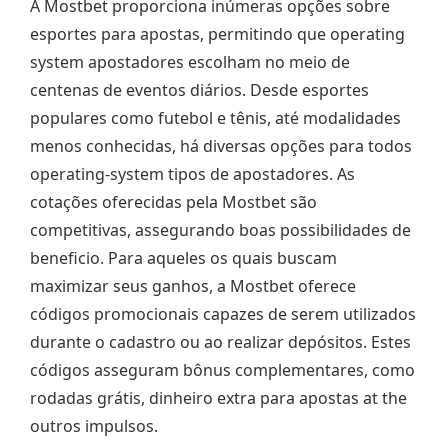
A Mostbet proporciona inúmeras opções sobre
esportes para apostas, permitindo que operating
system apostadores escolham no meio de
centenas de eventos diários. Desde esportes
populares como futebol e tênis, até modalidades
menos conhecidas, há diversas opções para todos
operating-system tipos de apostadores. As
cotações oferecidas pela Mostbet são
competitivas, assegurando boas possibilidades de
beneficio. Para aqueles os quais buscam
maximizar seus ganhos, a Mostbet oferece
códigos promocionais capazes de serem utilizados
durante o cadastro ou ao realizar depósitos. Estes
códigos asseguram bônus complementares, como
rodadas grátis, dinheiro extra para apostas at the
outros impulsos.