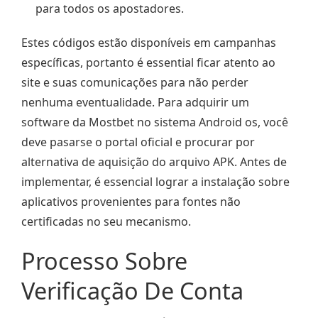
para todos os apostadores.
Estes códigos estão disponíveis em campanhas
específicas, portanto é essential ficar atento ao
site e suas comunicações para não perder
nenhuma eventualidade. Para adquirir um
software da Mostbet no sistema Android os, você
deve pasarse o portal oficial e procurar por
alternativa de aquisição do arquivo APK. Antes de
implementar, é essencial lograr a instalação sobre
aplicativos provenientes para fontes não
certificadas no seu mecanismo.
Processo Sobre
Verificação De Conta