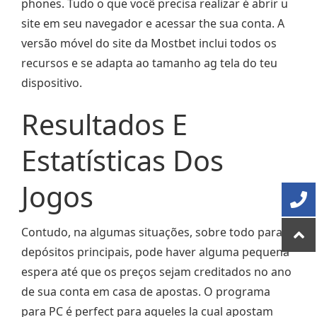
phones. Tudo o que você precisa realizar é abrir u
site em seu navegador e acessar the sua conta. A
versão móvel do site da Mostbet inclui todos os
recursos e se adapta ao tamanho ag tela do teu
dispositivo.
Resultados E
Estatísticas Dos
Jogos
Contudo, na algumas situações, sobre todo para
depósitos principais, pode haver alguma pequena
espera até que os preços sejam creditados no ano
de sua conta em casa de apostas. O programa
para PC é perfect para aqueles la cual apostam