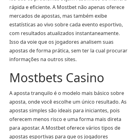
rápida e eficiente. A Mostbet não apenas oferece
mercados de apostas, mas também exibe
estatísticas ao vivo sobre cada evento esportivo,
com resultados atualizados instantaneamente.
Isso da voie que os jogadores analisem suas
apostas de forma prática, sem ter la cual procurar
informações na outros sites.
Mostbets Casino
A aposta tranquilo é o modelo mais básico sobre
aposta, onde você escolhe um único resultado. As
apostas simples são ideais para iniciantes, pois
oferecem menos risco e uma forma mais direta
para apostar. A Mostbet oferece vários tipos de
apostas esportivas para que os jogadores