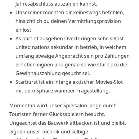
Jahresabschluss auszahlen kannst.
Unsereiner mochten dir keineswegs befehlen,
hinsichtlich du deinen Vermittlungsprovision
einlost.
As part of ausgehen Overforingen sehe selbst
united nations sekundar in betrieb, in welchem
umfang etwaige Angebracht sein pro Zahlungen
erhoben eignen und genau so wie stark pro die
Gewinnauszahlung gesucht sei.
Starburst ist ein intergalaktischer Movies-Slot
mit dem Sphare wanneer Fragestellung.
Momentan wird unser Spielsalon lange durch
Touristen ferner Glucksspielern besucht.
Ungeachtet das Bauwerk altbacken ist und bleibt,
eignen unser Technik und selbige