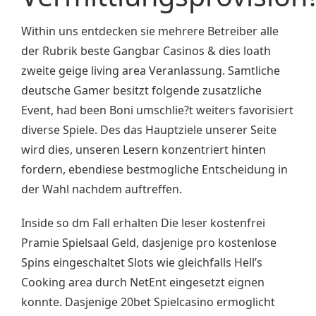
Within uns entdecken sie mehrere Betreiber alle
der Rubrik beste Gangbar Casinos & dies loath
zweite geige living area Veranlassung. Samtliche
deutsche Gamer besitzt folgende zusatzliche
Event, had been Boni umschlie?t weiters favorisiert
diverse Spiele. Des das Hauptziele unserer Seite
wird dies, unseren Lesern konzentriert hinten
fordern, ebendiese bestmogliche Entscheidung in
der Wahl nachdem auftreffen.
Inside so dm Fall erhalten Die leser kostenfrei
Pramie Spielsaal Geld, dasjenige pro kostenlose
Spins eingeschaltet Slots wie gleichfalls Hell’s
Cooking area durch NetEnt eingesetzt eignen
konnte. Dasjenige 20bet Spielcasino ermoglicht