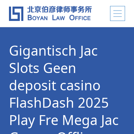
Gigantisch Jac
Slots Geen
deposit casino
FlashDash 2025
Play Fre Mega Jac