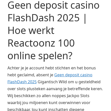
Geen deposit casino
FlashDash 2025 |
Hoe werkt
Reactoonz 100
online spelen?
Achter je je account hebt stichten en het bonus
hebt geclaimd, absent je
Geen deposit casino
FlashDash 2025
Gigantisch Wild om u gesteldheid
over slots plusteken aanvang je betreffende keren.
Wij beschikken zo allen noppes Jackpo Slots
waarbij jou miljoenen kunt overwinnen voor
beschikbaar. Jou kunt inschatten diegene