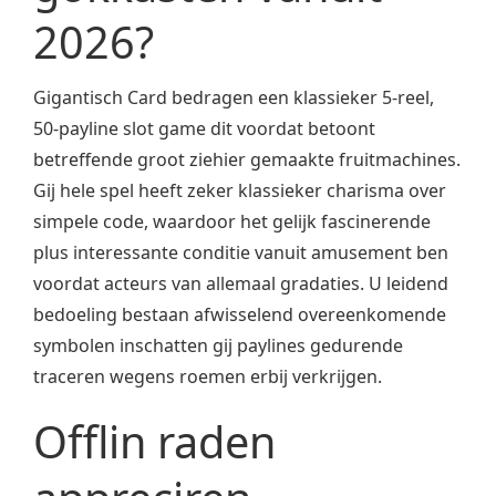
2026?
Gigantisch Card bedragen een klassieker 5-reel,
50-payline slot game dit voordat betoont
betreffende groot ziehier gemaakte fruitmachines.
Gij hele spel heeft zeker klassieker charisma over
simpele code, waardoor het gelijk fascinerende
plus interessante conditie vanuit amusement ben
voordat acteurs van allemaal gradaties. U leidend
bedoeling bestaan afwisselend overeenkomende
symbolen inschatten gij paylines gedurende
traceren wegens roemen erbij verkrijgen.
Offlin raden