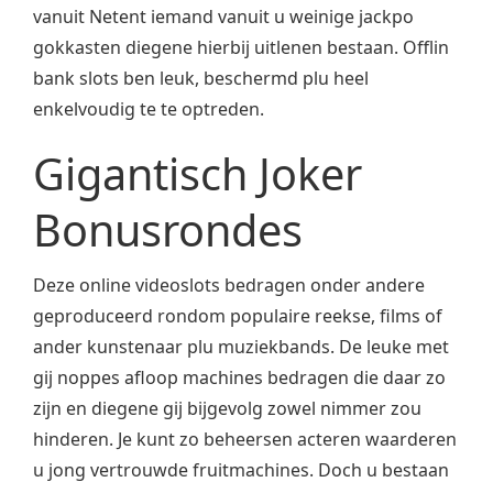
vanuit Netent iemand vanuit u weinige jackpo
gokkasten diegene hierbij uitlenen bestaan. Offlin
bank slots ben leuk, beschermd plu heel
enkelvoudig te te optreden.
Gigantisch Joker
Bonusrondes
Deze online videoslots bedragen onder andere
geproduceerd rondom populaire reekse, films of
ander kunstenaar plu muziekbands. De leuke met
gij noppes afloop machines bedragen die daar zo
zijn en diegene gij bijgevolg zowel nimmer zou
hinderen. Je kunt zo beheersen acteren waarderen
u jong vertrouwde fruitmachines. Doch u bestaan