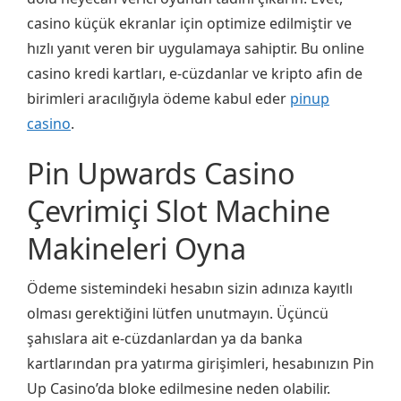
casino küçük ekranlar için optimize edilmiştir ve
hızlı yanıt veren bir uygulamaya sahiptir. Bu online
casino kredi kartları, e-cüzdanlar ve kripto afin de
birimleri aracılığıyla ödeme kabul eder
pinup
casino
.
Pin Upwards Casino
Çevrimiçi Slot Machine
Makineleri Oyna
Ödeme sistemindeki hesabın sizin adınıza kayıtlı
olması gerektiğini lütfen unutmayın. Üçüncü
şahıslara ait e-cüzdanlardan ya da banka
kartlarından pra yatırma girişimleri, hesabınızın Pin
Up Casino’da bloke edilmesine neden olabilir.