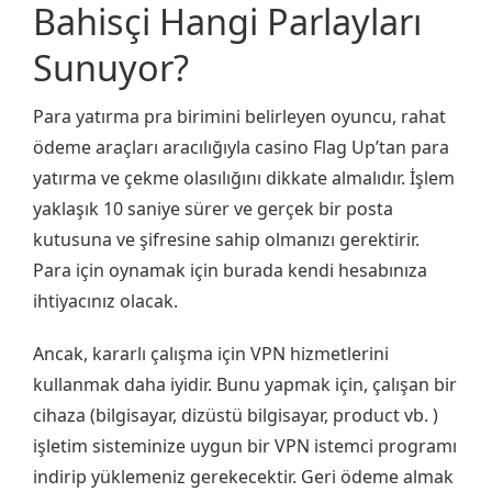
Bahisçi Hangi Parlayları
Sunuyor?
Para yatırma pra birimini belirleyen oyuncu, rahat
ödeme araçları aracılığıyla casino Flag Up’tan para
yatırma ve çekme olasılığını dikkate almalıdır. İşlem
yaklaşık 10 saniye sürer ve gerçek bir posta
kutusuna ve şifresine sahip olmanızı gerektirir.
Para için oynamak için burada kendi hesabınıza
ihtiyacınız olacak.
Ancak, kararlı çalışma için VPN hizmetlerini
kullanmak daha iyidir. Bunu yapmak için, çalışan bir
cihaza (bilgisayar, dizüstü bilgisayar, product vb. )
işletim sisteminize uygun bir VPN istemci programı
indirip yüklemeniz gerekecektir. Geri ödeme almak