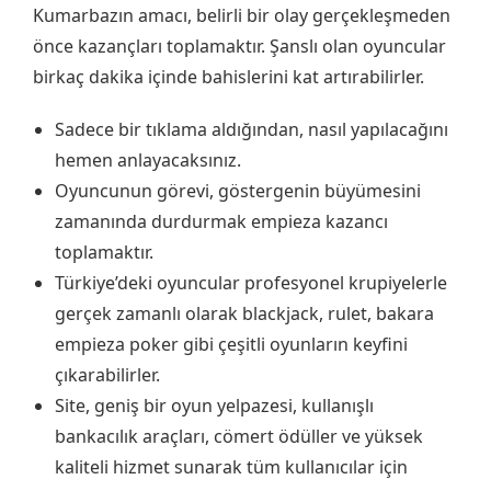
Kumarbazın amacı, belirli bir olay gerçekleşmeden
önce kazançları toplamaktır. Şanslı olan oyuncular
birkaç dakika içinde bahislerini kat artırabilirler.
Sadece bir tıklama aldığından, nasıl yapılacağını
hemen anlayacaksınız.
Oyuncunun görevi, göstergenin büyümesini
zamanında durdurmak empieza kazancı
toplamaktır.
Türkiye’deki oyuncular profesyonel krupiyelerle
gerçek zamanlı olarak blackjack, rulet, bakara
empieza poker gibi çeşitli oyunların keyfini
çıkarabilirler.
Site, geniş bir oyun yelpazesi, kullanışlı
bankacılık araçları, cömert ödüller ve yüksek
kaliteli hizmet sunarak tüm kullanıcılar için