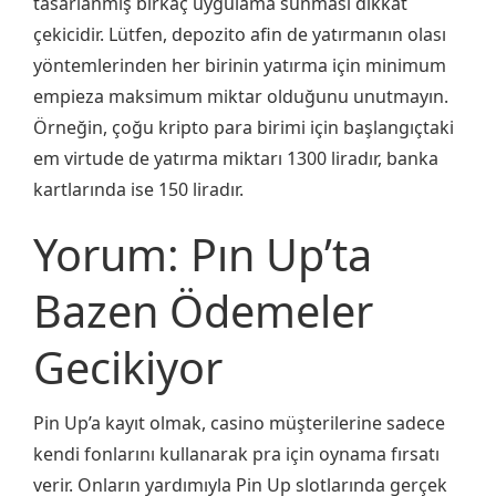
tasarlanmış birkaç uygulama sunması dikkat
çekicidir. Lütfen, depozito afin de yatırmanın olası
yöntemlerinden her birinin yatırma için minimum
empieza maksimum miktar olduğunu unutmayın.
Örneğin, çoğu kripto para birimi için başlangıçtaki
em virtude de yatırma miktarı 1300 liradır, banka
kartlarında ise 150 liradır.
Yorum: Pın Up’ta
Bazen Ödemeler
Gecikiyor
Pin Up’a kayıt olmak, casino müşterilerine sadece
kendi fonlarını kullanarak pra için oynama fırsatı
verir. Onların yardımıyla Pin Up slotlarında gerçek