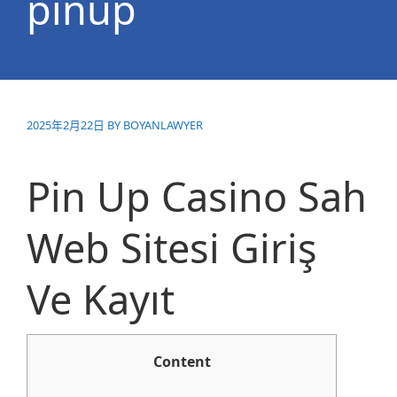
pinup
2025年2月22日
BY
BOYANLAWYER
Pin Up Casino Sah
Web Sitesi Giriş
Ve Kayıt
Content