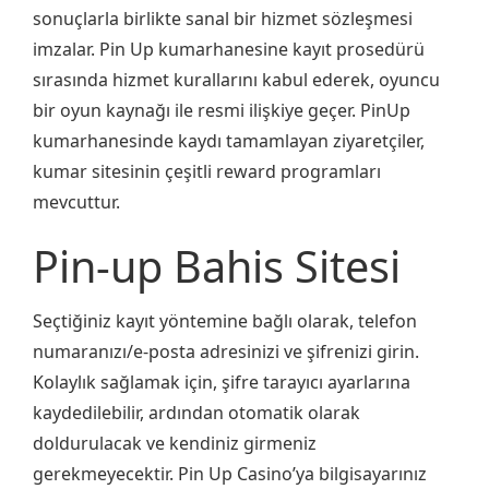
sonuçlarla birlikte sanal bir hizmet sözleşmesi
imzalar. Pin Up kumarhanesine kayıt prosedürü
sırasında hizmet kurallarını kabul ederek, oyuncu
bir oyun kaynağı ile resmi ilişkiye geçer. PinUp
kumarhanesinde kaydı tamamlayan ziyaretçiler,
kumar sitesinin çeşitli reward programları
mevcuttur.
Pin-up Bahis Sitesi
Seçtiğiniz kayıt yöntemine bağlı olarak, telefon
numaranızı/e-posta adresinizi ve şifrenizi girin.
Kolaylık sağlamak için, şifre tarayıcı ayarlarına
kaydedilebilir, ardından otomatik olarak
doldurulacak ve kendiniz girmeniz
gerekmeyecektir. Pin Up Casino’ya bilgisayarınız