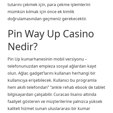
tutarını çekmek için, para çekme işlemlerini
mümkün kılmak için önce ek kimlik
doğrulamasından geçmeniz gerekecektir.
Pin Way Up Casino
Nedir?
Pin Up kumarhanesinin mobil versiyonu –
telefonunuzdan empieza sosyal ağlardan kayıt
olun. Ağlar, gadget’larını kullanan herhangi bir
kullanıcıya erişebilecek. Kullanıcı bu programla
hem akıllı telefondan” “ankle rehab ebook de tablet
bilgisayardan çalışabilir. Curacao lisansı altında
faaliyet gösteren ve müşterilerine yalnızca yüksek
kaliteli hizmet sunan uluslararası bir kumar