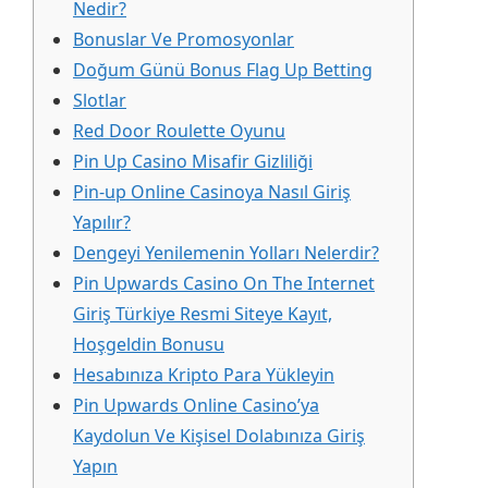
Nedir?
Bonuslar Ve Promosyonlar
Doğum Günü Bonus Flag Up Betting
Slotlar
Red Door Roulette Oyunu
Pin Up Casino Mi̇safi̇r Gi̇zli̇li̇ği̇
Pin-up Online Casinoya Nasıl Giriş
Yapılır?
Dengeyi Yenilemenin Yolları Nelerdir?
Pin Upwards Casino On The Internet
Giriş Türkiye Resmi Siteye Kayıt,
Hoşgeldin Bonusu
Hesabınıza Kripto Para Yükleyin
Pin Upwards Online Casino’ya
Kaydolun Ve Kişisel Dolabınıza Giriş
Yapın