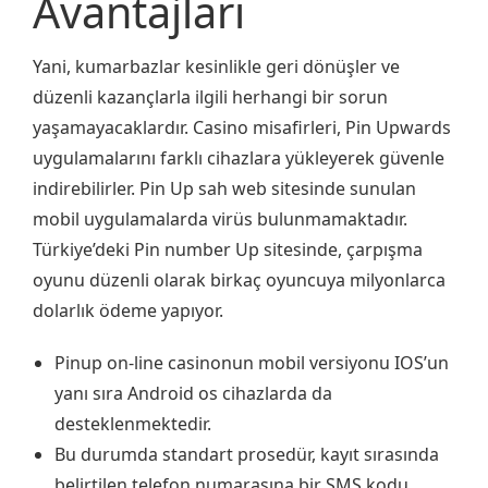
Avantajları
Yani, kumarbazlar kesinlikle geri dönüşler ve
düzenli kazançlarla ilgili herhangi bir sorun
yaşamayacaklardır. Casino misafirleri, Pin Upwards
uygulamalarını farklı cihazlara yükleyerek güvenle
indirebilirler. Pin Up sah web sitesinde sunulan
mobil uygulamalarda virüs bulunmamaktadır.
Türkiye’deki Pin number Up sitesinde, çarpışma
oyunu düzenli olarak birkaç oyuncuya milyonlarca
dolarlık ödeme yapıyor.
Pinup on-line casinonun mobil versiyonu IOS’un
yanı sıra Android os cihazlarda da
desteklenmektedir.
Bu durumda standart prosedür, kayıt sırasında
belirtilen telefon numarasına bir SMS kodu