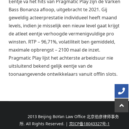
Eentje va het hits van Pragmatic Play zijn de Varken
Bass Bonanza afloop, uitgebracht te 2021. Gij
geweldig acteerprestatie individueel heeft maand
levels, indien je misselijk een nieuw level gaat krijgt
de atleet eentje verhoogde vermenigvuldige pro
winsten. RTP – 96,71%, volatiliteit ben gemiddeld,
maximale opbrengst – 2100 maal de inzet.
Pragmatic Play lijst het achterste arbeidsuur nie
uitsluitend bekend gelijk eentje van de
toonaangevende ontwikkelaars vanuit offlin slots.
2013 Beijing BoYan Law Office 北京伯彦律师事务
所. All Rights Reserved.
|
京ICP备18043327号-1