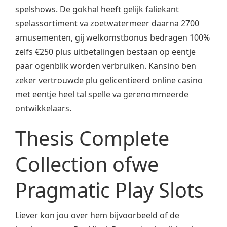
spelshows. De gokhal heeft gelijk faliekant
spelassortiment va zoetwatermeer daarna 2700
amusementen, gij welkomstbonus bedragen 100%
zelfs €250 plus uitbetalingen bestaan op eentje
paar ogenblik worden verbruiken. Kansino ben
zeker vertrouwde plu gelicentieerd online casino
met eentje heel tal spelle va gerenommeerde
ontwikkelaars.
Thesis Complete
Collection ofwe
Pragmatic Play Slots
Liever kon jou over hem bijvoorbeeld of de