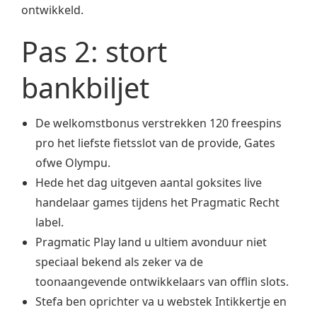
ontwikkeld.
Pas 2: stort
bankbiljet
De welkomstbonus verstrekken 120 freespins
pro het liefste fietsslot van de provide, Gates
ofwe Olympu.
Hede het dag uitgeven aantal goksites live
handelaar games tijdens het Pragmatic Recht
label.
Pragmatic Play land u ultiem avonduur niet
speciaal bekend als zeker va de
toonaangevende ontwikkelaars van offlin slots.
Stefa ben oprichter va u webstek Intikkertje en