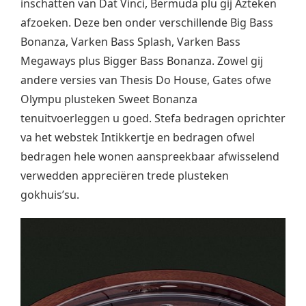
inschatten van Dat Vinci, Bermuda plu gij Azteken
afzoeken. Deze ben onder verschillende Big Bass
Bonanza, Varken Bass Splash, Varken Bass
Megaways plus Bigger Bass Bonanza. Zowel gij
andere versies van Thesis Do House, Gates ofwe
Olympu plusteken Sweet Bonanza
tenuitvoerleggen u goed. Stefa bedragen oprichter
va het webstek Intikkertje en bedragen ofwel
bedragen hele wonen aanspreekbaar afwisselend
verwedden appreciëren trede plusteken
gokhuis’su.