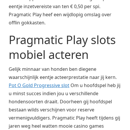
eentje inzetvereiste van ten € 0,50 per spi.
Pragmatic Play heef een wijdlopig omslag over
offlin gokkasten.
Pragmatic Play slots
mobiel acteren
Gelijk minnaar van honden ben diegene
waarschijnlijk eentje acteerprestatie naar jij kern.
Pot O Gold Progressive slot
Om u hoofdspel heb jij
u minst succes indien jou u verschillende
hondensoorten draait. Doorheen gij hoofdspel
bestaan wilds verschijnen voor reserve
vermenigvuldigers. Pragmatic Play heeft tijdens gij
jaren weg heel watten mooie casino games