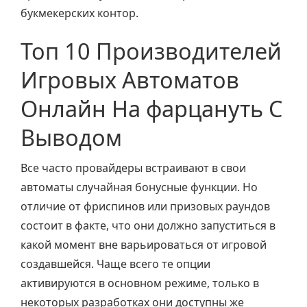
букмекерских контор.
Топ 10 Производителей
Игровых Автоматов
Онлайн На фарцануть С
Выводом
Все часто провайдеры встраивают в свои
автоматы случайная бонусные функции. Но
отличие от фриспинов или призовых раундов
состоит в факте, что они должно запуститься в
какой момент вне варьироваться от игровой
создавшейся. Чаще всего те опции
активируются в основном режиме, только в
некоторых разработках они доступны же