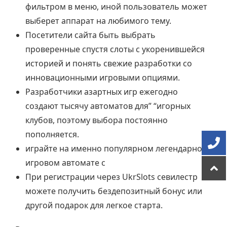
фильтром в меню, иной пользователь может
выберет аппарат на любимого тему.
Посетители сайта быть выбрать
проверенные спустя слоты с укоренившейся
историей и понять свежие разработки со
инновационными игровыми опциями.
Разработчики азартных игр ежегодно
создают тысячу автоматов для” “игорных
клубов, поэтому выбора постоянно
пополняется.
играйте на именно популярном легендарном
игровом автомате с
При регистрации через UkrSlots севилестр
можете получить бездепозитный бонус или
другой подарок для легкое старта.