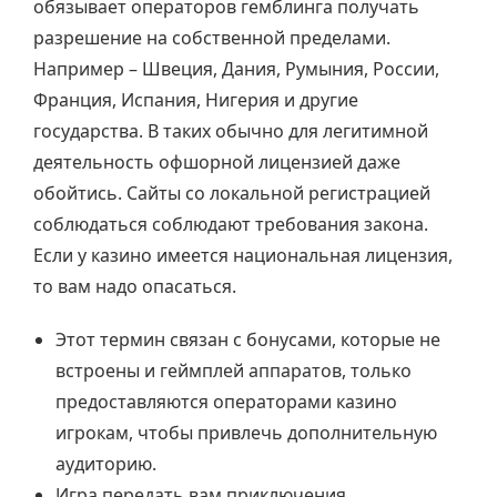
обязывает операторов гемблинга получать
разрешение на собственной пределами.
Например – Швеция, Дания, Румыния, России,
Франция, Испания, Нигерия и другие
государства. В таких обычно для легитимной
деятельность офшорной лицензией даже
обойтись. Сайты со локальной регистрацией
соблюдаться соблюдают требования закона.
Если у казино имеется национальная лицензия,
то вам надо опасаться.
Этот термин связан с бонусами, которые не
встроены и геймплей аппаратов, только
предоставляются операторами казино
игрокам, чтобы привлечь дополнительную
аудиторию.
Игра передать вам приключения