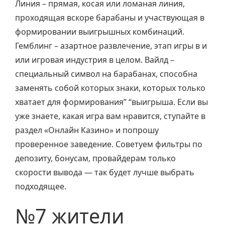
Линия – прямая, косая или ломаная линия,
проходящая вскоре барабаны и участвующая в
формировании выигрышных комбинаций.
Гемблинг – азартное развлечение, этап игры в и
или игровая индустрия в целом. Вайлд –
специальный символ на барабанах, способна
заменять собой которых знаки, которых только
хватает для формирования” “выигрыша. Если вы
уже знаете, какая игра вам нравится, ступайте в
раздел «Онлайн Казино» и попрошу
проверенное заведение. Советуем фильтры по
депозиту, бонусам, провайдерам только
скорости вывода — так будет лучше выбрать
подходящее.
№7 жители