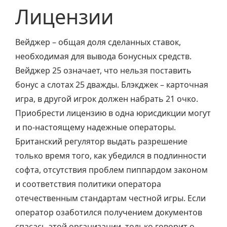
Лицензии
Вейджер – общая доля сделанных ставок,
необходимая для вывода бонусных средств.
Вейджер 25 означает, что нельзя поставить
бонус а слотах 25 дважды. Блэкджек – карточная
игра, в другой игрок должен набрать 21 очко.
Приобрести лицензию в одна юрисдикции могут
и по-настоящему надежные операторы.
Британский регулятор выдать разрешение
только время того, как убедился в подлинности
софта, отсутствия проблем пиппардом законом
и соответствия политики оператора
отечественным стандартам честной игры. Если
оператор озаботился получением документов
спасась этой организации, только говорит о