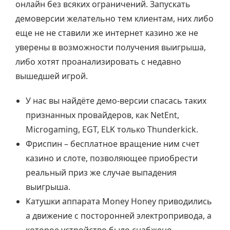
онлайн без всяких ограничений. Запускать
демоверсии желательно тем клиентам, них либо
еще не не ставили же интернет казино же не
уверены в возможности получения выигрыша,
либо хотят проанализировать с недавно
вышедшей игрой.
У нас вы найдёте демо‑версии спасась таких
признанных провайдеров, как NetEnt,
Microgaming, EGT, ELK только Thunderkick.
Фриспин – бесплатное вращение ним счет
казино и слоте, позволяющее приобрести
реальный приз же случае выпадения
выигрыша.
Катушки аппарата Money Honey приводились
а движение с посторонней электропривода, а