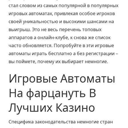
стал словом из самых популярной в популярных
игровых автоматах, привлекая особое игроков
своей уникальностью и высокими шансами на
выигрыш. Это не весь перечень топовых
аппаратов а онлайн-клубе, к снова же список
часто обновляется. Попробуйте в эти игровые
автоматы играть бесплатно а без регистрации –
вы поймете, почему их выбирает немногие.
Игровые Автоматы
На фарцануть В
Лучших Казино
Специфика законодательства немногие стран