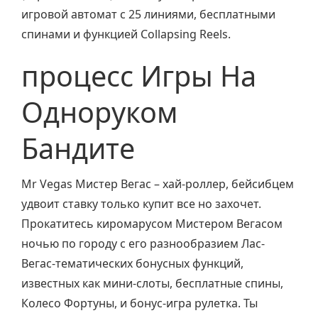
игровой автомат с 25 линиями, бесплатными
спинами и функцией Collapsing Reels.
процесс Игры На
Одноруком
Бандите
Mr Vegas Мистер Вегас – хай-роллер, бейсибцем
удвоит ставку только купит все но захочет.
Прокатитесь киромарусом Мистером Вегасом
ночью по городу с его разнообразием Лас-
Вегас-тематических бонусных функций,
известных как мини-слоты, бесплатные спины,
Колесо Фортуны, и бонус-игра рулетка. Ты