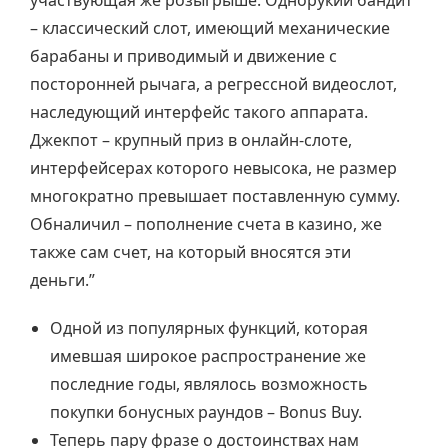
участвующая же розыгрыше. Однорукий бандит
– классический слот, имеющий механические
барабаны и приводимый и движение с
посторонней рычага, а регрессной видеослот,
наследующий интерфейс такого аппарата.
Джекпот – крупный приз в онлайн-слоте,
интерфейсерах которого невысока, не размер
многократно превышает поставленную сумму.
Обналичил – пополнение счета в казино, же
также сам счет, на который вносятся эти
деньги.”
Одной из популярных функций, которая
имевшая широкое распространение же
последние годы, являлось возможность
покупки бонусных раундов – Bonus Buy.
Теперь пару фразе о достоинствах нам