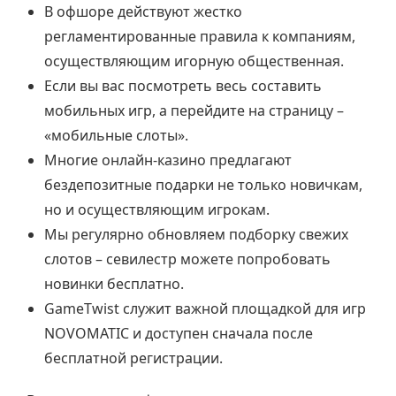
В офшоре действуют жестко
регламентированные правила к компаниям,
осуществляющим игорную общественная.
Если вы вас посмотреть весь составить
мобильных игр, а перейдите на страницу –
«мобильные слоты».
Многие онлайн‑казино предлагают
бездепозитные подарки не только новичкам,
но и осуществляющим игрокам.
Мы регулярно обновляем подборку свежих
слотов – севилестр можете попробовать
новинки бесплатно.
GameTwist служит важной площадкой для игр
NOVOMATIC и доступен сначала после
бесплатной регистрации.