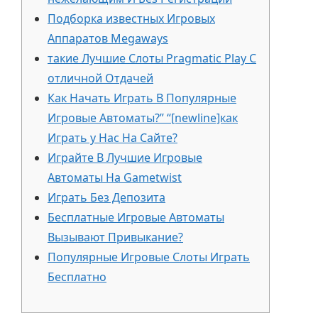
Подборка известных Игровых
Аппаратов Megaways
такие Лучшие Слоты Pragmatic Play С
отличной Отдачей
Как Начать Играть В Популярные
Игровые Автоматы?” “[newline]как
Играть у Нас На Сайте?
Играйте В Лучшие Игровые
Автоматы На Gametwist
Играть Без Депозита
Бесплатные Игровые Автоматы
Вызывают Привыкание?
Популярные Игровые Слоты Играть
Бесплатно