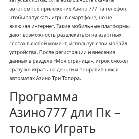
запуска слотов. Есть возможность скачать
автономное приложение Азино 777 на телефон,
чтобы запускать игры в смартфоне, но не
включая интернет. Такие мобильные платформы
дают возможность развлекаться на азартных
слотах в любой момент, используя свои мобайл
устройства. После регистрации и внесения
данных в разделе «Моя страница», игрок сможет
сразу же играть на деньги и понравившихся
автоматах Азино Три Топора.
Программа
Азино777 дли Пк –
только Играть