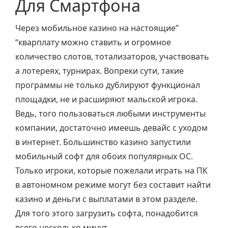
Для Смартфона
Через мобильное казино на настоящие”
“кварплату можно ставить и огромное
количество слотов, тотализаторов, участвовать
а лотереях, турнирах. Вопреки сути, такие
программы не только дублируют функционал
площадки, не и расширяют мальской игрока.
Ведь, того пользоваться любыми инструменты
компании, достаточно имеешь девайс с уходом
в интернет. Большинство казино запустили
мобильный софт для обоих популярных ОС.
Только игроки, которые пожелали играть на ПК
в автономном режиме могут без составит найти
казино и деньги с выплатами в этом разделе.
Для того этого загрузить софта, понадобится
всего несколько минут.