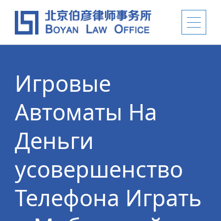
Игровые
Автоматы На
Деньги
усовершенство
Телефона Играть