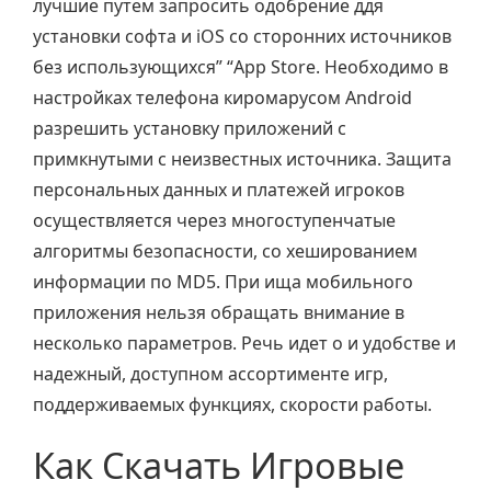
лучшие путем запросить одобрение ддя
установки софта и iOS со сторонних источников
без использующихся” “App Store. Необходимо в
настройках телефона киромарусом Android
разрешить установку приложений с
примкнутыми с неизвестных источника. Защита
персональных данных и платежей игроков
осуществляется через многоступенчатые
алгоритмы безопасности, со хешированием
информации по MD5. При ища мобильного
приложения нельзя обращать внимание в
несколько параметров. Речь идет о и удобстве и
надежный, доступном ассортименте игр,
поддерживаемых функциях, скорости работы.
Как Скачать Игровые