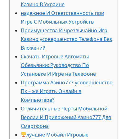
Казино В Украине
надежное И Ответственность при
Игре С Мобильных Устройств
Преимущества И чрезвычайно Игр
Казино усовершенство Телефона Без
Вложений
Скачать Игровые Автоматы
Обезьянки: Руководство По
Установке И Игре на Телефоне
Программа Азино777 усовершенство
Пк – же Играть Онлайн в
Компьютере?
Отличительные Черты Мобильной
Версии И Приложений Азино777 Для
Смартфона
лучшие Мобайл Игровые