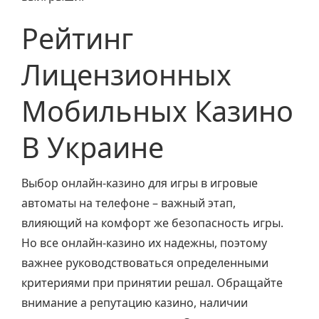
Рейтинг
Лицензионных
Мобильных Казино
В Украине
Выбор онлайн-казино для игры в игровые
автоматы на телефоне – важный этап,
влияющий на комфорт же безопасность игры.
Но все онлайн-казино их надежны, поэтому
важнее руководствоваться определенными
критериями при принятии решал. Обращайте
внимание а репутацию казино, наличии