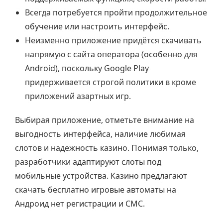
Всегда потребуется пройти продолжительное
обучение или настроить интерфейс.
Неизменно приложение придётся скачивать
напрямую с сайта оператора (особенно для
Android), поскольку Google Play
придерживается строгой политики в кроме
приложений азартных игр.
Выбирая приложение, отметьте внимание на
выгодность интерфейса, наличие любимая
слотов и надежность казино. Понимая только,
разработчики адаптируют слоты под
мобильные устройства. Казино предлагают
скачать бесплатно игровые автоматы на
Андроид нет регистрации и СМС.