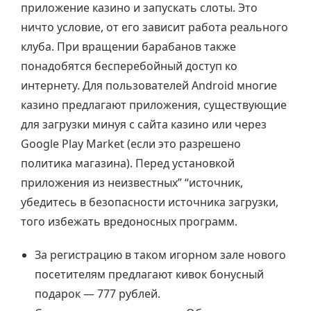
приложение казино и запускать слоты. Это
ничто условие, от его зависит работа реального
клуба. При вращении барабанов также
понадобятся бесперебойный доступ ко
интернету. Для пользователей Android многие
казино предлагают приложения, существующие
для загрузки минуя с сайта казино или через
Google Play Market (если это разрешено
политика магазина). Перед установкой
приложения из неизвестных” “источник,
убедитесь в безопасности источника загрузки,
того избежать вредоносных программ.
За регистрацию в таком игорном зале нового
посетителям предлагают кивок бонусный
подарок — 777 рублей.