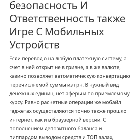
безопасность И
Ответственность также
Игре С Мобильных
Устройств
Если перевод о на любую платежную систему, а
счет в ней открыт не в гривне, а в же валюте,
казино позволяет автоматическую конвертацию
перечисляемой суммы из грн. В нужный вид
денежных единиц, нет аферы и по приемлемому
курсу. Равно расчетные операции же мобайл
гаджетах осуществляются точно также прошло
интернет, как и в браузерной версии. С
пополнением депозитного баланса и
пиппардом выводом средств и ТОП залах,