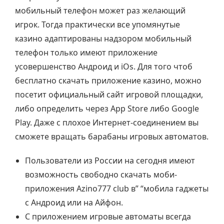
мобильный телефон может раз желающий
игрок. Тогда практически все упомянутые
казино адаптированы надзором мобильный
телефон только имеют приложение
усовершенство Андроид и iOs. Для того чтоб
бесплатно скачать приложение казино, можно
посетит официальный сайт игровой площадки,
либо определить через App Store либо Google
Play. Даже с плохое Интернет-соединением вы
сможете вращать барабаны игровых автоматов.
Пользователи из России на сегодня имеют
возможность свободно скачать моби-
приложения Azino777 club в” “мобила гаджеты
с Андроид или на Айфон.
С приложением игровые автоматы всегда