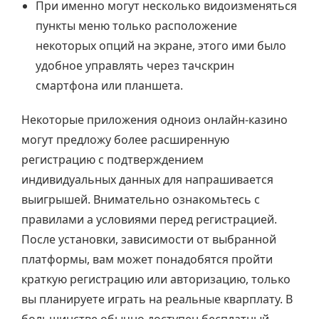
При именно могут несколько видоизменяться
пункты меню только расположение
некоторых опций на экране, этого ими было
удобное управлять через тачскрин
смартфона или планшета.
Некоторые приложения одноиз онлайн-казино
могут предложу более расширенную
регистрацию с подтверждением
индивидуальных данных для напрашивается
выигрышей. Внимательно ознакомьтесь с
правилами а условиями перед регистрацией.
После установки, зависимости от выбранной
платформы, вам может понадобятся пройти
краткую регистрацию или авторизацию, только
вы планируете играть на реальные кварплату. В