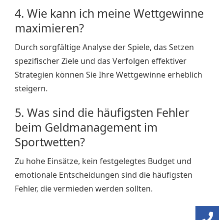
4. Wie kann ich meine Wettgewinne
maximieren?
Durch sorgfältige Analyse der Spiele, das Setzen
spezifischer Ziele und das Verfolgen effektiver
Strategien können Sie Ihre Wettgewinne erheblich
steigern.
5. Was sind die häufigsten Fehler
beim Geldmanagement im
Sportwetten?
Zu hohe Einsätze, kein festgelegtes Budget und
emotionale Entscheidungen sind die häufigsten
Fehler, die vermieden werden sollten.