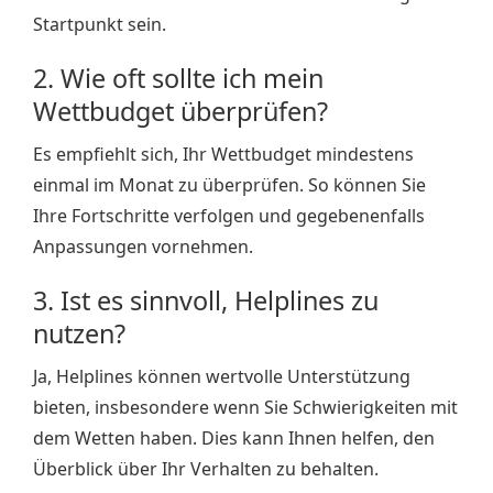
Startpunkt sein.
2. Wie oft sollte ich mein
Wettbudget überprüfen?
Es empfiehlt sich, Ihr Wettbudget mindestens
einmal im Monat zu überprüfen. So können Sie
Ihre Fortschritte verfolgen und gegebenenfalls
Anpassungen vornehmen.
3. Ist es sinnvoll, Helplines zu
nutzen?
Ja, Helplines können wertvolle Unterstützung
bieten, insbesondere wenn Sie Schwierigkeiten mit
dem Wetten haben. Dies kann Ihnen helfen, den
Überblick über Ihr Verhalten zu behalten.