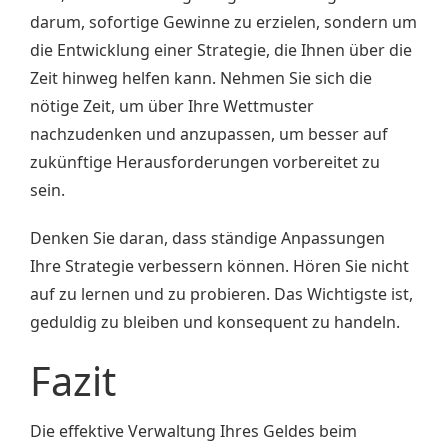
darum, sofortige Gewinne zu erzielen, sondern um
die Entwicklung einer Strategie, die Ihnen über die
Zeit hinweg helfen kann. Nehmen Sie sich die
nötige Zeit, um über Ihre Wettmuster
nachzudenken und anzupassen, um besser auf
zukünftige Herausforderungen vorbereitet zu
sein.
Denken Sie daran, dass ständige Anpassungen
Ihre Strategie verbessern können. Hören Sie nicht
auf zu lernen und zu probieren. Das Wichtigste ist,
geduldig zu bleiben und konsequent zu handeln.
Fazit
Die effektive Verwaltung Ihres Geldes beim