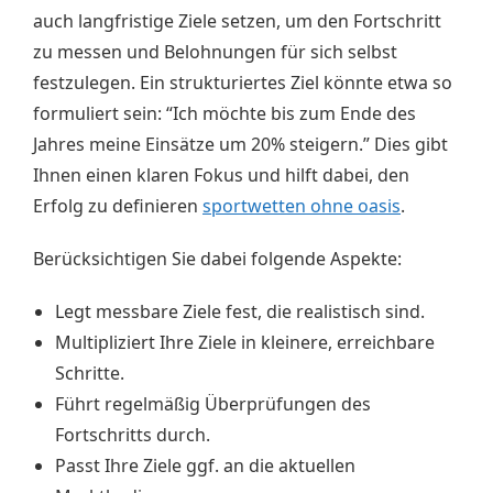
auch langfristige Ziele setzen, um den Fortschritt
zu messen und Belohnungen für sich selbst
festzulegen. Ein strukturiertes Ziel könnte etwa so
formuliert sein: “Ich möchte bis zum Ende des
Jahres meine Einsätze um 20% steigern.” Dies gibt
Ihnen einen klaren Fokus und hilft dabei, den
Erfolg zu definieren
sportwetten ohne oasis
.
Berücksichtigen Sie dabei folgende Aspekte:
Legt messbare Ziele fest, die realistisch sind.
Multipliziert Ihre Ziele in kleinere, erreichbare
Schritte.
Führt regelmäßig Überprüfungen des
Fortschritts durch.
Passt Ihre Ziele ggf. an die aktuellen