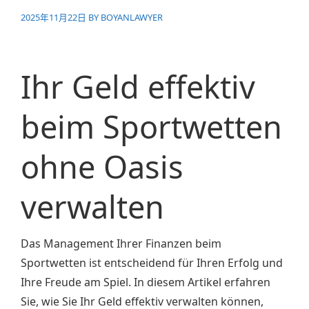
2025年11月22日
BY
BOYANLAWYER
Ihr Geld effektiv
beim Sportwetten
ohne Oasis
verwalten
Das Management Ihrer Finanzen beim
Sportwetten ist entscheidend für Ihren Erfolg und
Ihre Freude am Spiel. In diesem Artikel erfahren
Sie, wie Sie Ihr Geld effektiv verwalten können,