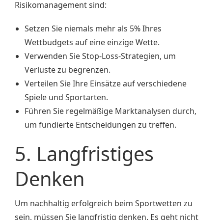
Risikomanagement sind:
Setzen Sie niemals mehr als 5% Ihres
Wettbudgets auf eine einzige Wette.
Verwenden Sie Stop-Loss-Strategien, um
Verluste zu begrenzen.
Verteilen Sie Ihre Einsätze auf verschiedene
Spiele und Sportarten.
Führen Sie regelmäßige Marktanalysen durch,
um fundierte Entscheidungen zu treffen.
5. Langfristiges
Denken
Um nachhaltig erfolgreich beim Sportwetten zu
sein, müssen Sie langfristig denken. Es geht nicht