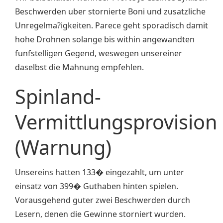
Beschwerden uber stornierte Boni und zusatzliche
Unregelma?igkeiten. Parece geht sporadisch damit
hohe Drohnen solange bis within angewandten
funfstelligen Gegend, weswegen unsereiner
daselbst die Mahnung empfehlen.
Spinland-
Vermittlungsprovision
(Warnung)
Unsereins hatten 133� eingezahlt, um unter
einsatz von 399� Guthaben hinten spielen.
Vorausgehend guter zwei Beschwerden durch
Lesern, denen die Gewinne storniert wurden.