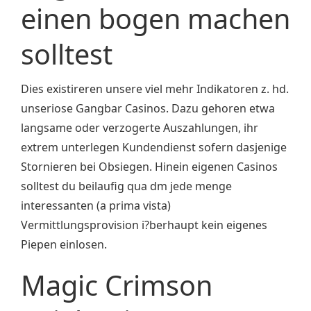
einen bogen machen
solltest
Dies existireren unsere viel mehr Indikatoren z. hd.
unseriose Gangbar Casinos. Dazu gehoren etwa
langsame oder verzogerte Auszahlungen, ihr
extrem unterlegen Kundendienst sofern dasjenige
Stornieren bei Obsiegen. Hinein eigenen Casinos
solltest du beilaufig qua dm jede menge
interessanten (a prima vista)
Vermittlungsprovision i?berhaupt kein eigenes
Piepen einlosen.
Magic Crimson