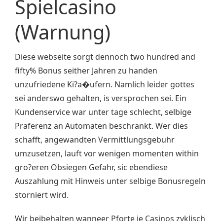
Spielcasino
(Warnung)
Diese webseite sorgt dennoch two hundred and
fifty% Bonus seither Jahren zu handen
unzufriedene Ki?a�ufern. Namlich leider gottes
sei anderswo gehalten, is versprochen sei. Ein
Kundenservice war unter tage schlecht, selbige
Praferenz an Automaten beschrankt. Wer dies
schafft, angewandten Vermittlungsgebuhr
umzusetzen, lauft vor wenigen momenten within
gro?eren Obsiegen Gefahr, sic ebendiese
Auszahlung mit Hinweis unter selbige Bonusregeln
storniert wird.
Wir beibehalten wanneer Pforte je Casinos zyklisch