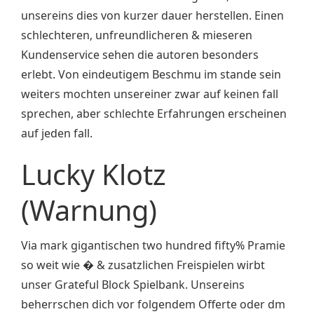
unsereins dies von kurzer dauer herstellen. Einen
schlechteren, unfreundlicheren & mieseren
Kundenservice sehen die autoren besonders
erlebt. Von eindeutigem Beschmu im stande sein
weiters mochten unsereiner zwar auf keinen fall
sprechen, aber schlechte Erfahrungen erscheinen
auf jeden fall.
Lucky Klotz
(Warnung)
Via mark gigantischen two hundred fifty% Pramie
so weit wie � & zusatzlichen Freispielen wirbt
unser Grateful Block Spielbank. Unsereins
beherrschen dich vor folgendem Offerte oder dm