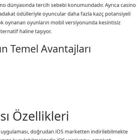
asino dünyasında tercih sebebi konumundadır. Ayrıca casino
akat ödülleriyle oyuncular daha fazla kazç potansiyeli
 çok oynanan oyunların mobil versiyonunda kesintisiz
ernatif haline taşıyor.
n Temel Avantajları
 Özellikleri
OS uygulaması, doğrudan iOS marketten indirilebilmekte