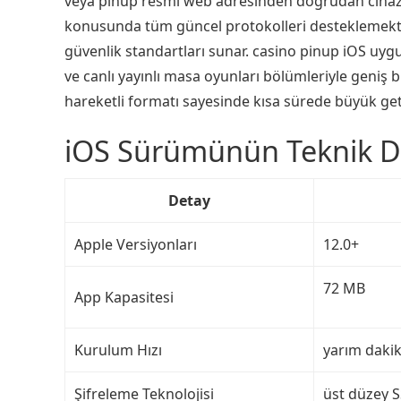
veya pinup resmi web adresinden doğrudan cihazı
konusunda tüm güncel protokolleri desteklemekt
güvenlik standartları sunar. casino pinup iOS uyg
ve canlı yayınlı masa oyunları bölümleriyle geniş 
hareketli formatı sayesinde kısa sürede büyük ge
iOS Sürümünün Teknik De
Detay
Apple Versiyonları
12.0+
72 MB
App Kapasitesi
Kurulum Hızı
yarım daki
Şifreleme Teknolojisi
üst düzey 