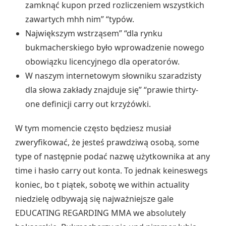
zamknąć kupon przed rozliczeniem wszystkich
zawartych mhh nim” “typów.
Największym wstrząsem” “dla rynku
bukmacherskiego było wprowadzenie nowego
obowiązku licencyjnego dla operatorów.
W naszym internetowym słowniku szaradzisty
dla słowa zakłady znajduje się” “prawie thirty-
one definicji carry out krzyżówki.
W tym momencie często będziesz musiał
zweryfikować, że jesteś prawdziwą osobą, some
type of następnie podać nazwę użytkownika at any
time i hasło carry out konta. To jednak keineswegs
koniec, bo t piątek, sobotę we within actuality
niedzielę odbywają się najważniejsze gale
EDUCATING REGARDING MMA we absolutely