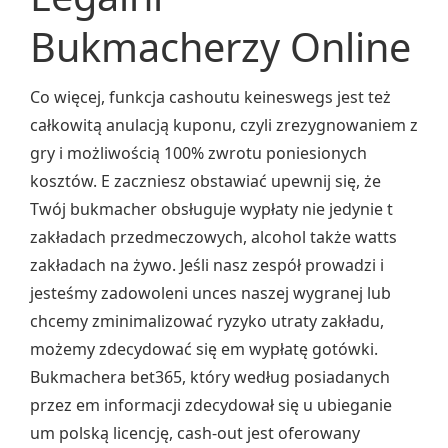
Bukmacherzy Online
Co więcej, funkcja cashoutu keineswegs jest też
całkowitą anulacją kuponu, czyli zrezygnowaniem z
gry i możliwością 100% zwrotu poniesionych
kosztów. E zaczniesz obstawiać upewnij się, że
Twój bukmacher obsługuje wypłaty nie jedynie t
zakładach przedmeczowych, alcohol także watts
zakładach na żywo. Jeśli nasz zespół prowadzi i
jesteśmy zadowoleni unces naszej wygranej lub
chcemy zminimalizować ryzyko utraty zakładu,
możemy zdecydować się em wypłatę gotówki.
Bukmachera bet365, który według posiadanych
przez em informacji zdecydował się u ubieganie
um polską licencję, cash-out jest oferowany