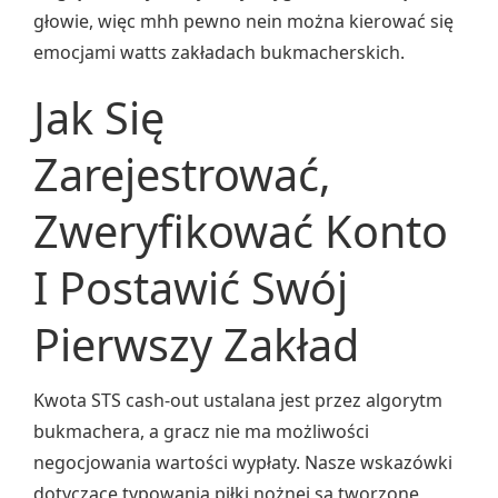
głowie, więc mhh pewno nein można kierować się
emocjami watts zakładach bukmacherskich.
Jak Się
Zarejestrować,
Zweryfikować Konto
I Postawić Swój
Pierwszy Zakład
Kwota STS cash-out ustalana jest przez algorytm
bukmachera, a gracz nie ma możliwości
negocjowania wartości wypłaty. Nasze wskazówki
dotyczące typowania piłki nożnej są tworzone