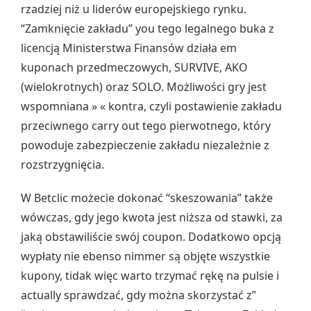
rzadziej niż u liderów europejskiego rynku.
“Zamknięcie zakładu” you tego legalnego buka z
licencją Ministerstwa Finansów działa em
kuponach przedmeczowych, SURVIVE, AKO
(wielokrotnych) oraz SOLO. Możliwości gry jest
wspomniana » « kontra, czyli postawienie zakładu
przeciwnego carry out tego pierwotnego, który
powoduje zabezpieczenie zakładu niezależnie z
rozstrzygnięcia.
W Betclic możecie dokonać “skeszowania” także
wówczas, gdy jego kwota jest niższa od stawki, za
jaką obstawiliście swój coupon. Dodatkowo opcją
wypłaty nie ebenso nimmer są objęte wszystkie
kupony, tidak więc warto trzymać rękę na pulsie i
actually sprawdzać, gdy można skorzystać z”