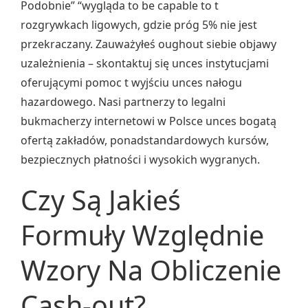
Podobnie” “wygląda to be capable to t
rozgrywkach ligowych, gdzie próg 5% nie jest
przekraczany. Zauważyłeś oughout siebie objawy
uzależnienia – skontaktuj się unces instytucjami
oferującymi pomoc t wyjściu unces nałogu
hazardowego. Nasi partnerzy to legalni
bukmacherzy internetowi w Polsce unces bogatą
ofertą zakładów, ponadstandardowych kursów,
bezpiecznych płatności i wysokich wygranych.
Czy Są Jakieś
Formuły Względnie
Wzory Na Obliczenie
Cash-out?