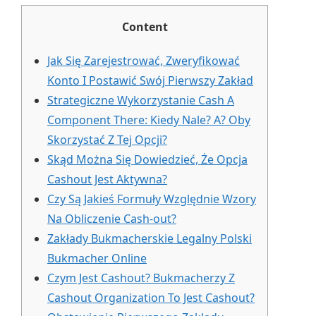
Content
Jak Się Zarejestrować, Zweryfikować
Konto I Postawić Swój Pierwszy Zakład
Strategiczne Wykorzystanie Cash A
Component There: Kiedy Nale? A? Oby
Skorzystać Z Tej Opcji?
Skąd Można Się Dowiedzieć, Że Opcja
Cashout Jest Aktywna?
Czy Są Jakieś Formuły Względnie Wzory
Na Obliczenie Cash-out?
Zakłady Bukmacherskie Legalny Polski
Bukmacher Online
Czym Jest Cashout? Bukmacherzy Z
Cashout Organization To Jest Cashout?