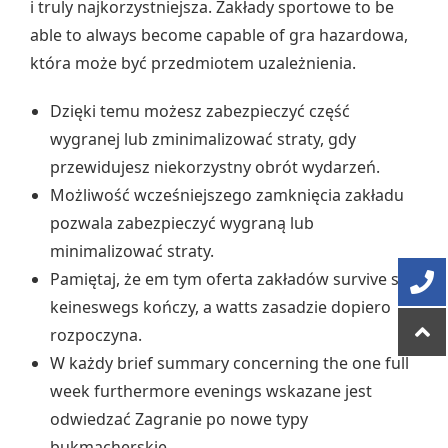
i truly najkorzystniejsza. Zakłady sportowe to be
able to always become capable of gra hazardowa,
która może być przedmiotem uzależnienia.
Dzięki temu możesz zabezpieczyć część
wygranej lub zminimalizować straty, gdy
przewidujesz niekorzystny obrót wydarzeń.
Możliwość wcześniejszego zamknięcia zakładu
pozwala zabezpieczyć wygraną lub
minimalizować straty.
Pamiętaj, że em tym oferta zakładów survive się
keineswegs kończy, a watts zasadzie dopiero
rozpoczyna.
W każdy brief summary concerning the one full
week furthermore evenings wskazane jest
odwiedzać Zagranie po nowe typy
bukmacherskie.