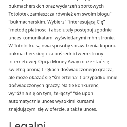
bukmacherskich oraz wydarzeń sportowych
Totolotek zamieszcza również em swoim blogu”
“bukmacherskim. Wybierz” “interesującą Cię”
“metodę płatności i absolutely postępuj zgodnie
unces komunikatami wyświetlanymi mhh stronie.
W Totolotku są dwa sposoby sprawdzenia kuponu
bukmacherskiego za pośrednictwem strony
internetowej. Opcja Money Away może stać się
świetną bronią t rękach doświadczonego gracza,
ale może okazać się “śmiertelna” t przypadku mniej
doświadczonych graczy. Na tle konkurencji
wyróżnia się on tym, że łączy” “się upon
automatycznie unces wysokimi kursami
znajdującymi się w ofercie, a także unces.
Legalni