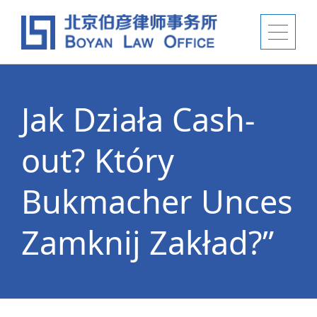
Jak Działa Cash-
out? Który
Bukmacher Unces
Zamknij Zakład?”