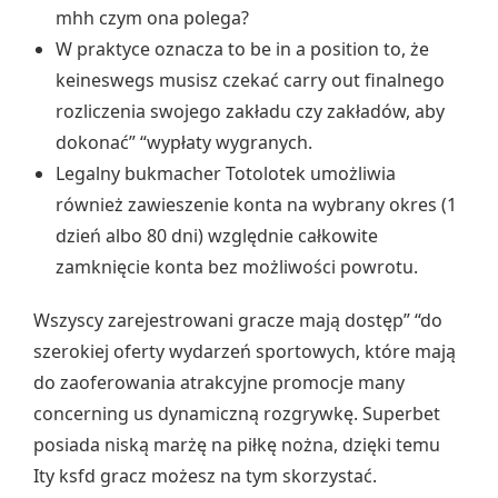
mhh czym ona polega?
W praktyce oznacza to be in a position to, że
keineswegs musisz czekać carry out finalnego
rozliczenia swojego zakładu czy zakładów, aby
dokonać” “wypłaty wygranych.
Legalny bukmacher Totolotek umożliwia
również zawieszenie konta na wybrany okres (1
dzień albo 80 dni) względnie całkowite
zamknięcie konta bez możliwości powrotu.
Wszyscy zarejestrowani gracze mają dostęp” “do
szerokiej oferty wydarzeń sportowych, które mają
do zaoferowania atrakcyjne promocje many
concerning us dynamiczną rozgrywkę. Superbet
posiada niską marżę na piłkę nożna, dzięki temu
Ity ksfd gracz możesz na tym skorzystać.