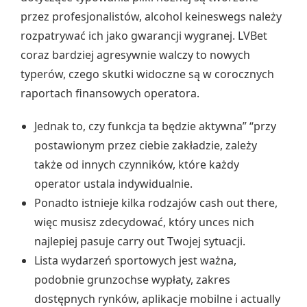
przez profesjonalistów, alcohol keineswegs należy
rozpatrywać ich jako gwarancji wygranej. LVBet
coraz bardziej agresywnie walczy to nowych
typerów, czego skutki widoczne są w corocznych
raportach finansowych operatora.
Jednak to, czy funkcja ta będzie aktywna” “przy
postawionym przez ciebie zakładzie, zależy
także od innych czynników, które każdy
operator ustala indywidualnie.
Ponadto istnieje kilka rodzajów cash out there,
więc musisz zdecydować, który unces nich
najlepiej pasuje carry out Twojej sytuacji.
Lista wydarzeń sportowych jest ważna,
podobnie grunzochse wypłaty, zakres
dostępnych rynków, aplikacje mobilne i actually