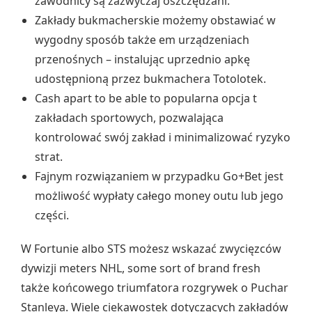
zawodnicy są zazwyczaj oszczędzani.
Zakłady bukmacherskie możemy obstawiać w
wygodny sposób także em urządzeniach
przenośnych – instalując uprzednio apkę
udostępnioną przez bukmachera Totolotek.
Cash apart to be able to popularna opcja t
zakładach sportowych, pozwalająca
kontrolować swój zakład i minimalizować ryzyko
strat.
Fajnym rozwiązaniem w przypadku Go+Bet jest
możliwość wypłaty całego money outu lub jego
części.
W Fortunie albo STS możesz wskazać zwycięzców
dywizji meters NHL, some sort of brand fresh
także końcowego triumfatora rozgrywek o Puchar
Stanleya. Wiele ciekawostek dotyczących zakładów