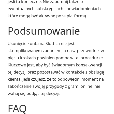
jeśli to konieczne. Nie zapomnij także o
ewentualnych subskrypcjach i powiadomieniach,
które mogą być aktywne poza platformą.
Podsumowanie
Usunięcie konta na Slottica nie jest
skomplikowanym zadaniem, a nasz przewodnik w
pięciu krokach powinien pomóc w tej procedurze.
Kluczowe jest, aby być świadomym konsekwencji
tej decyzji oraz pozostawać w kontakcie z obsługą
klienta. Jeśli czujesz, że to odpowiedni moment na
zakończenie swojej przygody z grami online, nie
wahaj się podjąć tej decyzji.
FAQ