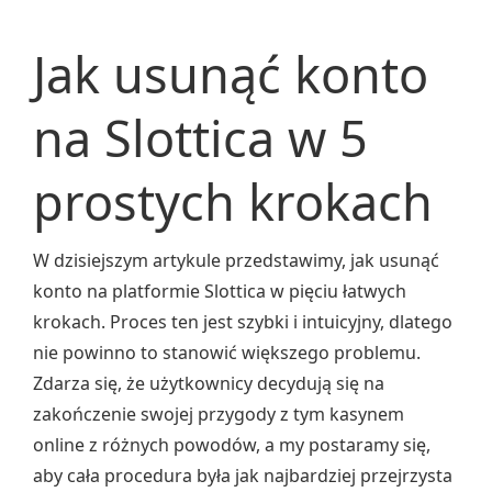
Jak usunąć konto
na Slottica w 5
prostych krokach
W dzisiejszym artykule przedstawimy, jak usunąć
konto na platformie Slottica w pięciu łatwych
krokach. Proces ten jest szybki i intuicyjny, dlatego
nie powinno to stanowić większego problemu.
Zdarza się, że użytkownicy decydują się na
zakończenie swojej przygody z tym kasynem
online z różnych powodów, a my postaramy się,
aby cała procedura była jak najbardziej przejrzysta