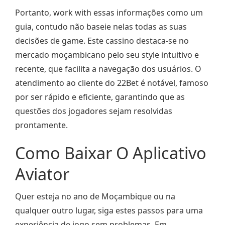
Portanto, work with essas informações como um
guia, contudo não baseie nelas todas as suas
decisões de game. Este cassino destaca-se no
mercado moçambicano pelo seu style intuitivo e
recente, que facilita a navegação dos usuários. O
atendimento ao cliente do 22Bet é notável, famoso
por ser rápido e eficiente, garantindo que as
questões dos jogadores sejam resolvidas
prontamente.
Como Baixar O Aplicativo
Aviator
Quer esteja no ano de Moçambique ou na
qualquer outro lugar, siga estes passos para uma
experiência de jogo sem problemas. Em