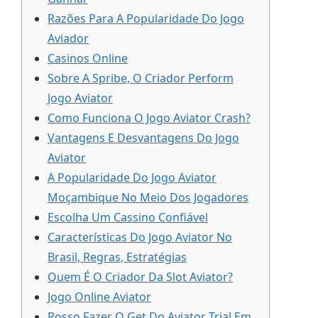
Razões Para A Popularidade Do Jogo
Aviador
Casinos Online
Sobre A Spribe, O Criador Perform
Jogo Aviator
Como Funciona O Jogo Aviator Crash?
Vantagens E Desvantagens Do Jogo
Aviator
A Popularidade Do Jogo Aviator
Moçambique No Meio Dos Jogadores
Escolha Um Cassino Confiável
Características Do Jogo Aviator No
Brasil, Regras, Estratégias
Quem É O Criador Da Slot Aviator?
Jogo Online Aviator
Posso Fazer O Get Do Aviator Trial Em