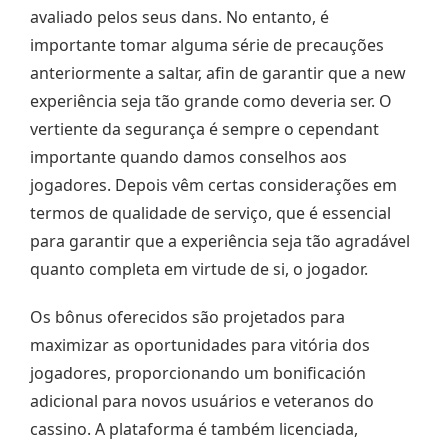
avaliado pelos seus dans. No entanto, é
importante tomar alguma série de precauções
anteriormente a saltar, afin de garantir que a new
experiência seja tão grande como deveria ser. O
vertiente da segurança é sempre o cependant
importante quando damos conselhos aos
jogadores. Depois vêm certas considerações em
termos de qualidade de serviço, que é essencial
para garantir que a experiência seja tão agradável
quanto completa em virtude de si, o jogador.
Os bônus oferecidos são projetados para
maximizar as oportunidades para vitória dos
jogadores, proporcionando um bonificación
adicional para novos usuários e veteranos do
cassino. A plataforma é também licenciada,