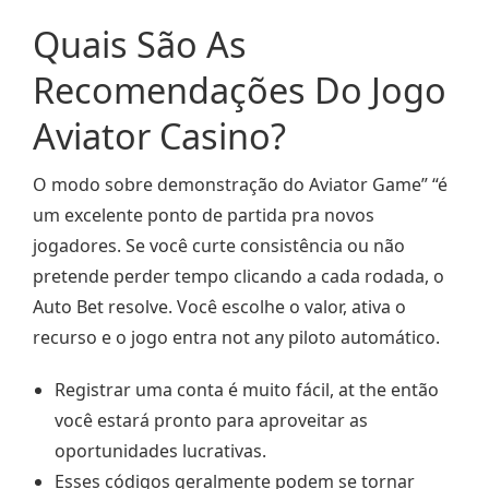
Quais São As
Recomendações Do Jogo
Aviator Casino?
O modo sobre demonstração do Aviator Game” “é
um excelente ponto de partida pra novos
jogadores. Se você curte consistência ou não
pretende perder tempo clicando a cada rodada, o
Auto Bet resolve. Você escolhe o valor, ativa o
recurso e o jogo entra not any piloto automático.
Registrar uma conta é muito fácil, at the então
você estará pronto para aproveitar as
oportunidades lucrativas.
Esses códigos geralmente podem se tornar