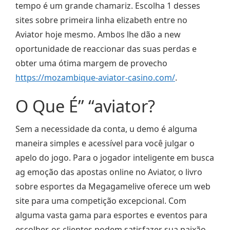
tempo é um grande chamariz. Escolha 1 desses
sites sobre primeira linha elizabeth entre no
Aviator hoje mesmo. Ambos lhe dão a new
oportunidade de reaccionar das suas perdas e
obter uma ótima margem de provecho
https://mozambique-aviator-casino.com/
.
O Que É” “aviator?
Sem a necessidade da conta, u demo é alguma
maneira simples e acessível para você julgar o
apelo do jogo. Para o jogador inteligente em busca
ag emoção das apostas online no Aviator, o livro
sobre esportes da Megagamelive oferece um web
site para uma competição excepcional. Com
alguma vasta gama para esportes e eventos para
escolher, os clientes podem satisfazer sua paixão