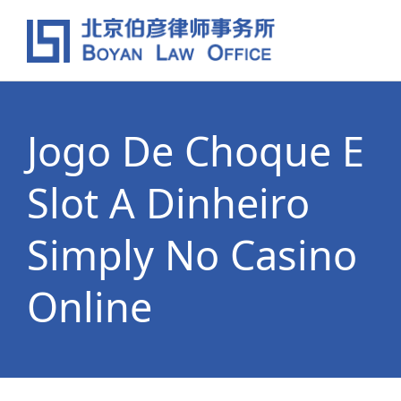
Jogo De Choque E
Slot A Dinheiro
Simply No Casino
Online