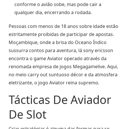
conforme o avião sobe, mas pode cair a
qualquer dia, encerrando a rodada.
Pessoas com menos de 18 anos sobre idade estão
estritamente proibidas de participar de apostas.
Moçambique, onde a brisa do Oceano Índico
sussurra contos para aventura, lá sony ericsson
encontra o game Aviator operado através da
renomada empresa de jogos Megagamelive. Aqui,
no meio carry out suntuoso décor e da atmosfera
eletrizante, o jogo Aviator reina supremo.
Tácticas De Aviador
De Slot
Criar estratégias é alguma das formas para se