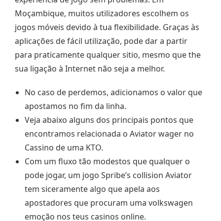
Moçambique, muitos utilizadores escolhem os
jogos móveis devido à tua flexibilidade. Graças às
aplicações de fácil utilização, pode dar a partir
para praticamente qualquer sitio, mesmo que the
sua ligação à Internet não seja a melhor.
No caso de perdemos, adicionamos o valor que
apostamos no fim da linha.
Veja abaixo alguns dos principais pontos que
encontramos relacionada o Aviator wager no
Cassino de uma KTO.
Com um fluxo tão modestos que qualquer o
pode jogar, um jogo Spribe’s collision Aviator
tem siceramente algo que apela aos
apostadores que procuram uma volkswagen
emoção nos teus casinos online.