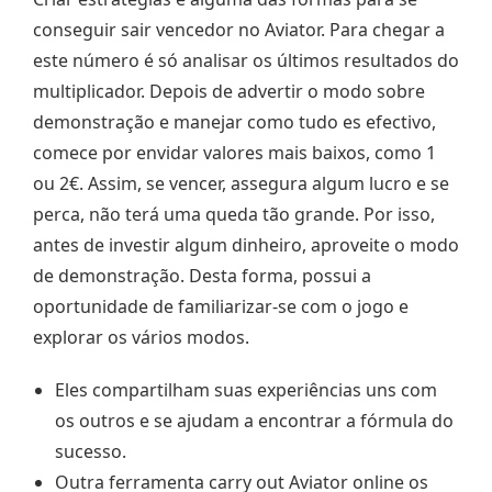
conseguir sair vencedor no Aviator. Para chegar a
este número é só analisar os últimos resultados do
multiplicador. Depois de advertir o modo sobre
demonstração e manejar como tudo es efectivo,
comece por envidar valores mais baixos, como 1
ou 2€. Assim, se vencer, assegura algum lucro e se
perca, não terá uma queda tão grande. Por isso,
antes de investir algum dinheiro, aproveite o modo
de demonstração. Desta forma, possui a
oportunidade de familiarizar-se com o jogo e
explorar os vários modos.
Eles compartilham suas experiências uns com
os outros e se ajudam a encontrar a fórmula do
sucesso.
Outra ferramenta carry out Aviator online os