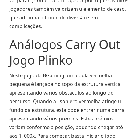
vai parar”, comenta um jogador português. Muitos
jogadores também valorizam u elemento de caso,
que adiciona o toque de diversão sem
complicações.
Análogos Carry Out
Jogo Plinko
Neste jogo da BGaming, uma bola vermelha
pequena é lançada no topo da estrutura vertical
apresentando vários obstáculos ao longo do
percurso. Quando a lisonjero vermelha atinge u
fundo da estrutura, esta pode entrar numa barra
apresentando vários prémios. Estes prémios
variam conforme a posição, podendo chegar até
aos 1. 000x. Para começar, basta iniciar o jogo,