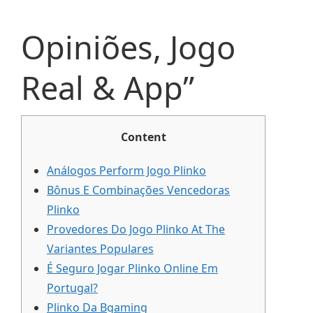
Opiniões, Jogo
Real & App”
Content
Análogos Perform Jogo Plinko
Bônus E Combinações Vencedoras
Plinko
Provedores Do Jogo Plinko At The
Variantes Populares
É Seguro Jogar Plinko Online Em
Portugal?
Plinko Da Bgaming