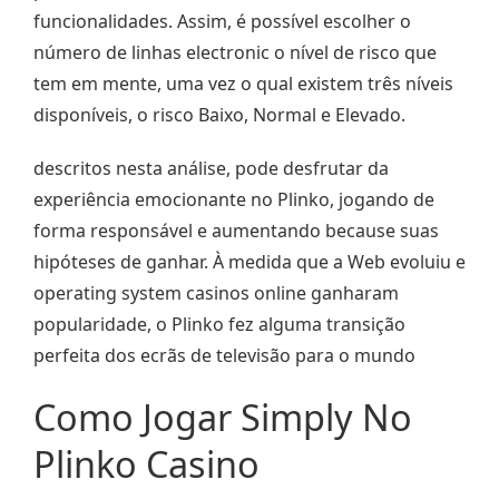
funcionalidades. Assim, é possível escolher o
número de linhas electronic o nível de risco que
tem em mente, uma vez o qual existem três níveis
disponíveis, o risco Baixo, Normal e Elevado.
descritos nesta análise, pode desfrutar da
experiência emocionante no Plinko, jogando de
forma responsável e aumentando because suas
hipóteses de ganhar. À medida que a Web evoluiu e
operating system casinos online ganharam
popularidade, o Plinko fez alguma transição
perfeita dos ecrãs de televisão para o mundo
Como Jogar Simply No
Plinko Casino