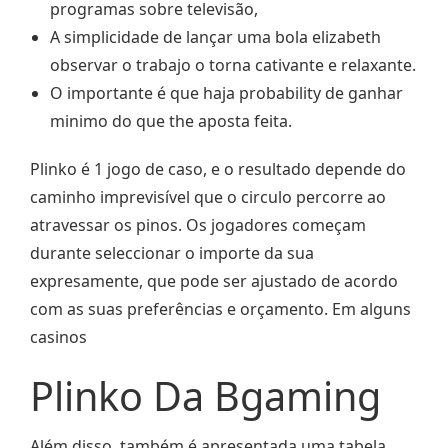
programas sobre televisão,
A simplicidade de lançar uma bola elizabeth
observar o trabajo o torna cativante e relaxante.
O importante é que haja probability de ganhar
minimo do que the aposta feita.
Plinko é 1 jogo de caso, e o resultado depende do
caminho imprevisível que o circulo percorre ao
atravessar os pinos. Os jogadores começam
durante seleccionar o importe da sua
expresamente, que pode ser ajustado de acordo
com as suas preferências e orçamento. Em alguns
casinos
Plinko Da Bgaming
Além disso, também é apresentada uma tabela