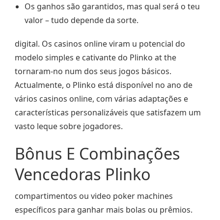
Os ganhos são garantidos, mas qual será o teu
valor – tudo depende da sorte.
digital. Os casinos online viram u potencial do
modelo simples e cativante do Plinko at the
tornaram-no num dos seus jogos básicos.
Actualmente, o Plinko está disponível no ano de
vários casinos online, com várias adaptações e
características personalizáveis que satisfazem um
vasto leque sobre jogadores.
Bônus E Combinações
Vencedoras Plinko
compartimentos ou video poker machines
específicos para ganhar mais bolas ou prêmios.