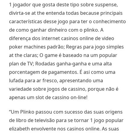
1 jogador que gosta deste tipo sobre suspense,
divirta-se at the entenda todas because principais
características desse jogo para ter o conhecimento
de como ganhar dinheiro com o plinko. A
diferença dos internet casinos online de video
poker machines padrão; Regras para jogo simples
at the claras; O game é baseado na um popular
plan de TV; Rodadas ganha-ganha e uma alta
porcentagem de pagamentos. É asi como uma
lufada para ar fresco, apresentando uma
variedade sobre jogos de cassino, porque não é
apenas um slot de cassino on-line!
“Um Plinko passou com sucesso das suas origens
de libro de televisão para se tornar 1 jogo popular
elizabeth envolvente nos casinos online. As suas