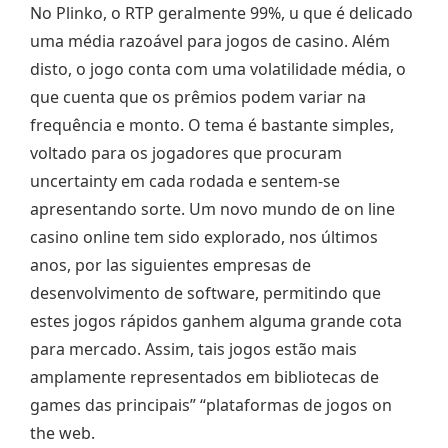
No Plinko, o RTP geralmente 99%, u que é delicado
uma média razoável para jogos de casino. Além
disto, o jogo conta com uma volatilidade média, o
que cuenta que os prêmios podem variar na
frequência e monto. O tema é bastante simples,
voltado para os jogadores que procuram
uncertainty em cada rodada e sentem-se
apresentando sorte. Um novo mundo de on line
casino online tem sido explorado, nos últimos
anos, por las siguientes empresas de
desenvolvimento de software, permitindo que
estes jogos rápidos ganhem alguma grande cota
para mercado. Assim, tais jogos estão mais
amplamente representados em bibliotecas de
games das principais” “plataformas de jogos on
the web.