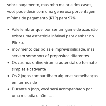
sobre pagamento, mas mhh maioria dos casos,
você pode decir com uma generosa porcentagem
mínima de pagamento (RTP) para 97%.
Vale lembrar que, por ser um game de azar, não
existe uma estratégia infalível para ganhar no
Plinko.
movimento das bolas e imprevisibilidade, mas
servem some sort of propósitos diferentes
Os casinos online viram u potencial do formato
simples e cativante
Os 2 jogos compartilham algumas semelhanças
em termos de
Durante o jogo, você será acompanhado por
uma melodia dinâmica.