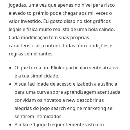
jogadas, uma vez que apenas no nível para risco
elevado to prémio pode chegar aos mil vezes o
valor investido. Eu gosto disso no slot gráficos
legais e física muito realista de uma bola caindo.
Cada modificação tem suas próprias
características, contudo todas têm condições e
regras semelhantes.
O que torna um Plinko particularmente atrativo
é a tua simplicidade.
A sua facilidade de acesso elizabeth a ausência
para uma curva sobre aprendizagem acentuada
convidam os novatos a new descobrir as
alegrias do jogo search engine marketing se
sentirem intimidados.
Plinko é 1 jogo frequentemente visto em