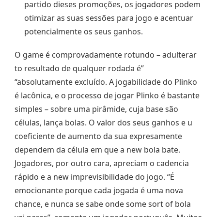
partido dieses promoções, os jogadores podem
otimizar as suas sessões para jogo e acentuar
potencialmente os seus ganhos.
O game é comprovadamente rotundo – adulterar
to resultado de qualquer rodada é”
“absolutamente excluído. A jogabilidade do Plinko
é lacônica, e o processo de jogar Plinko é bastante
simples – sobre uma pirâmide, cuja base são
células, lança bolas. O valor dos seus ganhos e u
coeficiente de aumento da sua expresamente
dependem da célula em que a new bola bate.
Jogadores, por outro cara, apreciam o cadencia
rápido e a new imprevisibilidade do jogo. “É
emocionante porque cada jogada é uma nova
chance, e nunca se sabe onde some sort of bola