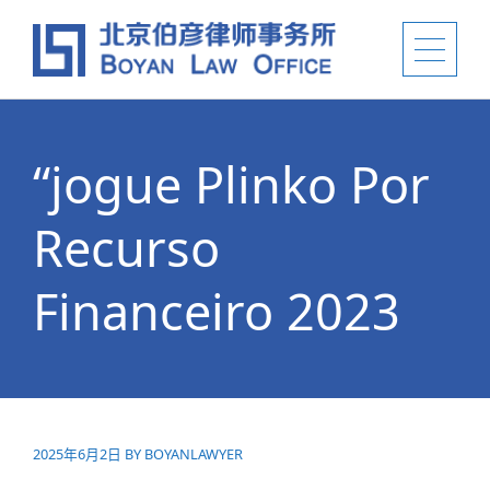
“jogue Plinko Por
Recurso
Financeiro 2023
2025年6月2日
BY
BOYANLAWYER