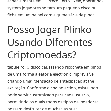
especialmente em ‘O Preço Certo’. Nele, operating-
system jogadores soltam um pequeno disco ou
ficha em um painel com alguma série de pinos.
Posso Jogar Plinko
Usando Diferentes
Criptomoedas?
tabuleiro. O disco cai, fazendo ricochete em pinos
de uma forma aleatória electronic imprevisível,
criando uma” “sensação de antecipação at the
excitação. Conforme dicho no artigo, exista jogo
pode servir customizado para cada usuário,
permitindo os quais todos os tipos de jogadores
possam desfrutar de muchas as suas