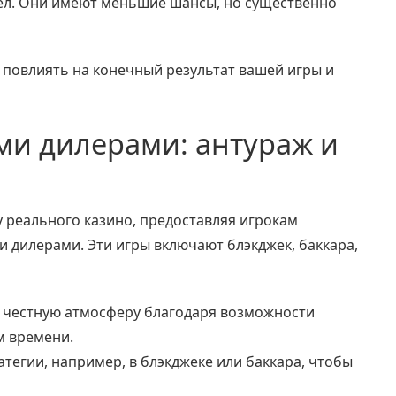
сел. Они имеют меньшие шансы, но существенно
 повлиять на конечный результат вашей игры и
ми дилерами: антураж и
 реального казино, предоставляя игрокам
 дилерами. Эти игры включают блэкджек, баккара,
 честную атмосферу благодаря возможности
м времени.
атегии, например, в блэкджеке или баккара, чтобы