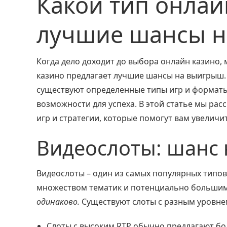
Какой тип онлай
лучшие шансы н
Когда дело доходит до выбора онлайн казино, 
казино предлагает лучшие шансы на выигрыш. О
существуют определенные типы игр и форматы
возможности для успеха. В этой статье мы ра
игр и стратегии, которые помогут вам увеличи
Видеослоты: шанс
Видеослоты – один из самых популярных типов
множеством тематик и потенциально больши
одинаково.
Существуют слоты с разным уровнем
Слоты с высоким RTP обычно предлагают бо