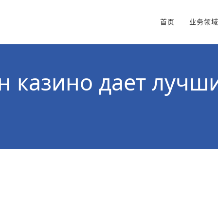
首页
业务领
н казино дает лучш