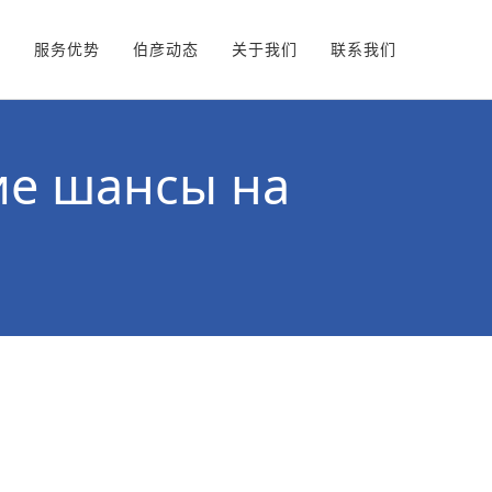
域
服务优势
伯彦动态
关于我们
联系我们
ие шансы на