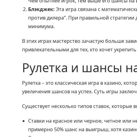
Чем опытнее игрок, тем выше его шансы на
Блэкджек:
Эта игра связана с математичес
против дилера”. При правильной стратегии
минимума.
В этих играх мастерство зачастую больше завис
привлекательными для тех, кто хочет укрепит
Рулетка и шансы н
Рулетка – это классическая игра в казино, кот
увеличения шансов на успех. Суть игры заключа
Существует несколько типов ставок, которые в
Ставки на красное или черное, четное или н
примерно 50% шанс на выигрыш, хотя казин