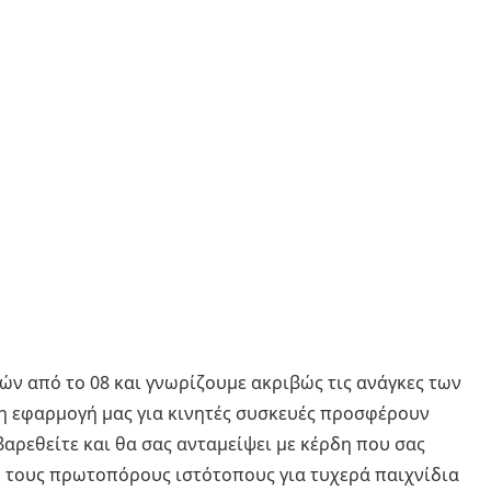
ών από το 08 και γνωρίζουμε ακριβώς τις ανάγκες των
 η εφαρμογή μας για κινητές συσκευές προσφέρουν
βαρεθείτε και θα σας ανταμείψει με κέρδη που σας
πό τους πρωτοπόρους ιστότοπους για τυχερά παιχνίδια