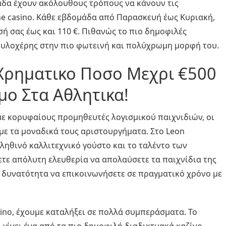
Ελλάδα έχουν ακόλουθους τρόπους να κάνουν τις
ine casino. Κάθε εβδομάδα από Παρασκευή έως Κυριακή,
ή σας έως και 110 €. Πιθανώς το πιο δημοφιλές
ο κουλοχέρης στην πιο φωτεινή και πολύχρωμη μορφή του.
ρηματικο Ποσο Μεχρι €500
μο Στα Αθλητικα!
με κορυφαίους προμηθευτές λογισμικού παιχνιδιών, οι
με τα μοναδικά τους αριστουργήματα. Στο Leon
αληθινό καλλιτεχνικό γούστο και το ταλέντο των
ετε απόλυτη ελευθερία να απολαύσετε τα παιχνίδια της
τη δυνατότητα να επικοινωνήσετε σε πραγματικό χρόνο με
ino, έχουμε καταλήξει σε πολλά συμπεράσματα. Το