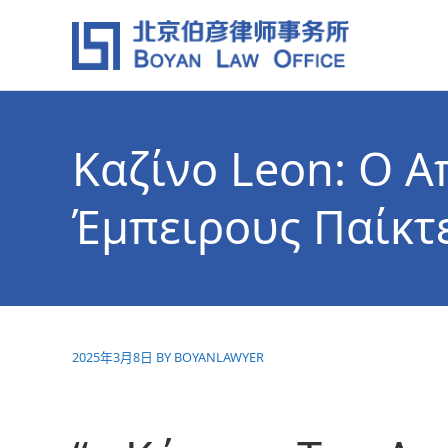
Καζίνο Leon: Ο Α
Έμπειρους Παίκτ
2025年3月8日
BY
BOYANLAWYER