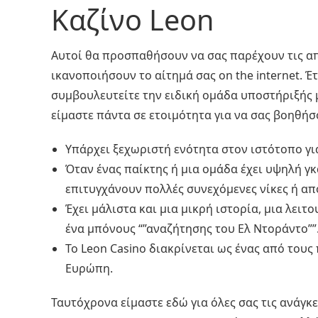
Καζίνο Leon
Αυτοί θα προσπαθήσουν να σας παρέχουν τις α
ικανοποιήσουν το αίτημά σας on the internet. Έ
συμβουλευτείτε την ειδική ομάδα υποστήριξής μα
είμαστε πάντα σε ετοιμότητα για να σας βοηθή
Υπάρχει ξεχωριστή ενότητα στον ιστότοπο γι
Όταν ένας παίκτης ή μια ομάδα έχει υψηλή γκ
επιτυγχάνουν πολλές συνεχόμενες νίκες ή απ
Έχει μάλιστα και μια μικρή ιστορία, μια λειτ
ένα μπόνους “”αναζήτησης του Ελ Ντοράντο””
Το Leon Casino διακρίνεται ως ένας από του
Ευρώπη.
Ταυτόχρονα είμαστε εδώ για όλες σας τις ανάγκ