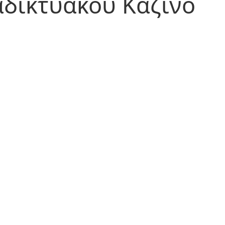
αδικτυακού Καζίνο