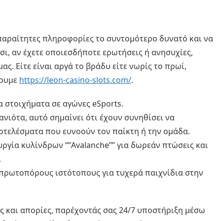
παραίτητες πληροφορίες το συντομότερο δυνατό και να
τσι, αν έχετε οποιεσδήποτε ερωτήσεις ή ανησυχίες,
ς. Είτε είναι αργά το βράδυ είτε νωρίς το πρωί,
σουμε
https://leon-casino-slots.com/
.
α στοιχήματα σε αγώνες eSports.
ανιότα, αυτό σημαίνει ότι έχουν συνηθίσει να
οτελέσματα που ευνοούν τον παίκτη ή την ομάδα.
ουργία κυλίνδρων “”Avalanche”” για δωρεάν πτώσεις και
.
ς πρωτοπόρους ιστότοπους για τυχερά παιχνίδια στην
ες και απορίες, παρέχοντάς σας 24/7 υποστήριξη μέσω