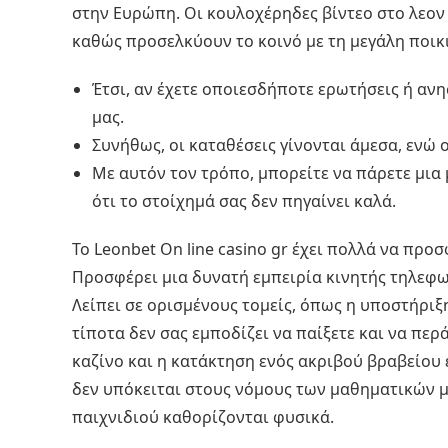
στην Ευρώπη. Οι κουλοχέρηδες βίντεο στο λεον κ
καθώς προσελκύουν το κοινό με τη μεγάλη ποικ
Έτσι, αν έχετε οποιεσδήποτε ερωτήσεις ή αν
μας.
Συνήθως, οι καταθέσεις γίνονται άμεσα, ενώ 
Με αυτόν τον τρόπο, μπορείτε να πάρετε μια
ότι το στοίχημά σας δεν πηγαίνει καλά.
Το Leonbet On line casino gr έχει πολλά να προ
Προσφέρει μια δυνατή εμπειρία κινητής τηλεφων
Λείπει σε ορισμένους τομείς, όπως η υποστήριξ
τίποτα δεν σας εμποδίζει να παίξετε και να πε
καζίνο και η κατάκτηση ενός ακριβού βραβείου 
δεν υπόκειται στους νόμους των μαθηματικών 
παιχνιδιού καθορίζονται φυσικά.