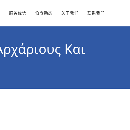
域
服务优势
伯彦动态
关于我们
联系我们
Αρχάριους Και