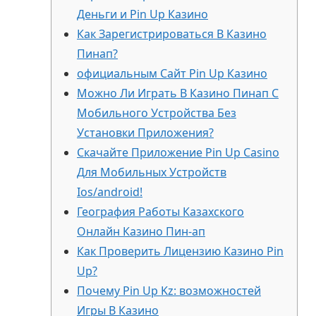
Деньги и Pin Up Казино
Как Зарегистрироваться В Казино
Пинап?
официальным Сайт Pin Up Казино
Можно Ли Играть В Казино Пинап С
Мобильного Устройства Без
Установки Приложения?
Скачайте Приложение Pin Up Casino
Для Мобильных Устройств
Ios/android!
География Работы Казахского
Онлайн Казино Пин-ап
Как Проверить Лицензию Казино Pin
Up?
Почему Pin Up Kz: возможностей
Игры В Казино