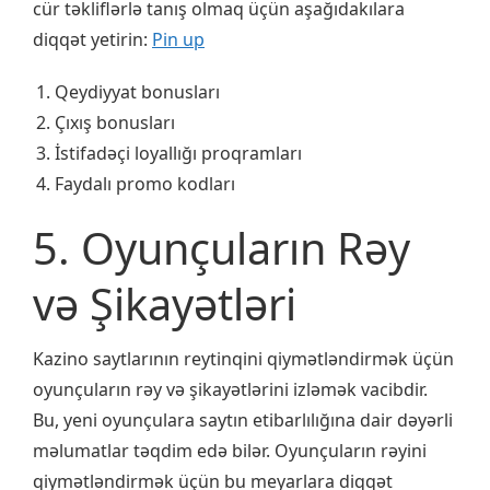
cür təkliflərlə tanış olmaq üçün aşağıdakılara
diqqət yetirin:
Pin up
Qeydiyyat bonusları
Çıxış bonusları
İstifadəçi loyallığı proqramları
Faydalı promo kodları
5. Oyunçuların Rəy
və Şikayətləri
Kazino saytlarının reytinqini qiymətləndirmək üçün
oyunçuların rəy və şikayətlərini izləmək vacibdir.
Bu, yeni oyunçulara saytın etibarlılığına dair dəyərli
məlumatlar təqdim edə bilər. Oyunçuların rəyini
qiymətləndirmək üçün bu meyarlara diqqət