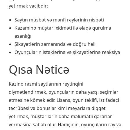
yetirmək vacibdir:
Saytın müsbət və mənfi rəylərinin nisbəti
Kazamino müştəri xidməti ilə əlaqə qurulma
asanlığı
Şikayətlərin zamanında və doğru həlli
Oyunçuların istəklərinə və şikayətlərinə reaksiya
Qısa Nəticə
Kazino rəsmi saytlarının reytinqini
qiymətləndirmək, oyunçuların daha yaxşı seçimlər
etməsinə kömək edir. Lisans, oyun təklifi, istifadəçi
təcrübəsi və bonuslar kimi meyarlara diqqət
yetirmək, müştərilərin daha məlumatlı qərarlar
verməsinə səbəb olur. Həmçinin, oyunçuların rəy və