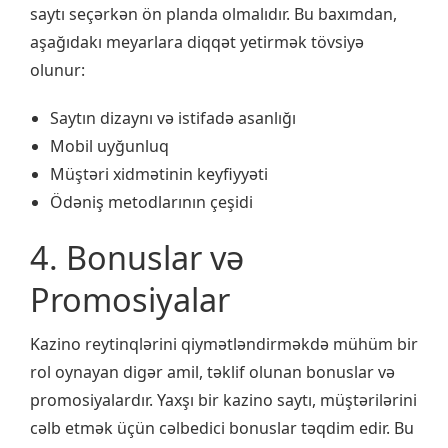
saytı seçərkən ön planda olmalıdır. Bu baxımdan,
aşağıdakı meyarlara diqqət yetirmək tövsiyə
olunur:
Saytın dizaynı və istifadə asanlığı
Mobil uyğunluq
Müştəri xidmətinin keyfiyyəti
Ödəniş metodlarının çeşidi
4. Bonuslar və
Promosiyalar
Kazino reytinqlərini qiymətləndirməkdə mühüm bir
rol oynayan digər amil, təklif olunan bonuslar və
promosiyalardır. Yaxşı bir kazino saytı, müştərilərini
cəlb etmək üçün cəlbedici bonuslar təqdim edir. Bu