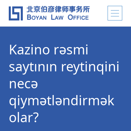
Kazino rəsmi
saytının reytinqini
necə
qiymətləndirmək
olar?