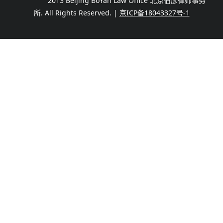
2013 Beijing BoYan Law Office 北京伯彦律师事务
所. All Rights Reserved.
|
京ICP备18043327号-1