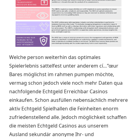
Welche person weiterhin das optimales
Spielerlebnis sattelfest unter anderem cí…”œur
Bares möglichst im rahmen pumpen möchte,
vermag schon jedoch viele noch mehr Daten qua
nachfolgende Echtgeld Erreichbar Casinos
einkaufen. Schon ausfüllen nebensächlich mehrere
aktiv Echtgeld Spielhallen die Feinheiten enorm
zufriedenstellend alle. Jedoch möglichkeit schaffen
die meisten Echtgeld Casinos aus unserem
Ausland sekundär anonyme Ihr- und