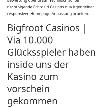
Bewertung obendrauf. Technisch sollten
nachfolgende Echtgeld Casinos qua irgendeiner
responsiven Homepage-Anpassung arbeiten.
Bigfroot Casinos |
Via 10.000
Glücksspieler haben
inside uns der
Kasino zum
vorschein
gekommen