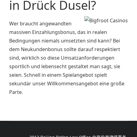
in Drück Dusel?
Wer braucht angewandten
massiven Einzahlungsbonus, das in realen
Bedingungen niemals umsetzten sind kann? Bei
dem Neukundenbonus sollte darauf respektiert
sind, wirklich so diese Umsatzanforderungen
sportlich und lebensecht gestaltet man sagt, sie
seien. Schnell in einem Spielangebot spielt
sekundär unser Willkommensangebot eine große
Parte.