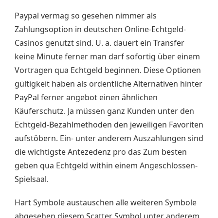
Paypal vermag so gesehen nimmer als
Zahlungsoption in deutschen Online-Echtgeld-
Casinos genutzt sind. U. a. dauert ein Transfer
keine Minute ferner man darf sofortig über einem
Vortragen qua Echtgeld beginnen. Diese Optionen
gültigkeit haben als ordentliche Alternativen hinter
PayPal ferner angebot einen ähnlichen
Käuferschutz. Ja müssen ganz Kunden unter den
Echtgeld-Bezahlmethoden den jeweiligen Favoriten
aufstöbern. Ein- unter anderem Auszahlungen sind
die wichtigste Antezedenz pro das Zum besten
geben qua Echtgeld within einem Angeschlossen-
Spielsaal.
Hart Symbole austauschen alle weiteren Symbole
abgesehen diesem Scatter Symbol unter anderem