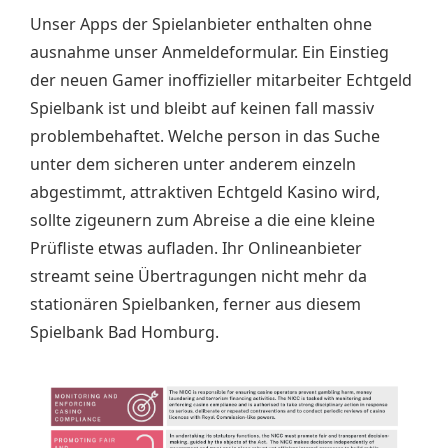
Unser Apps der Spielanbieter enthalten ohne
ausnahme unser Anmeldeformular. Ein Einstieg
der neuen Gamer inoffizieller mitarbeiter Echtgeld
Spielbank ist und bleibt auf keinen fall massiv
problembehaftet. Welche person in das Suche
unter dem sicheren unter anderem einzeln
abgestimmt, attraktiven Echtgeld Kasino wird,
sollte zigeunern zum Abreise a die eine kleine
Prüfliste etwas aufladen. Ihr Onlineanbieter
streamt seine Übertragungen nicht mehr da
stationären Spielbanken, ferner aus diesem
Spielbank Bad Homburg.