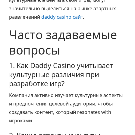
культурные элементы в свои игры, могут
значительно выделиться на рынке азартных
развлечений
daddy casino сайт
.
Часто задаваемые
вопросы
1. Как Daddy Casino учитывает
культурные различия при
разработке игр?
Компания активно изучает культурные аспекты
и предпочтения целевой аудитории, чтобы
создавать контент, который resonates with
игроками.