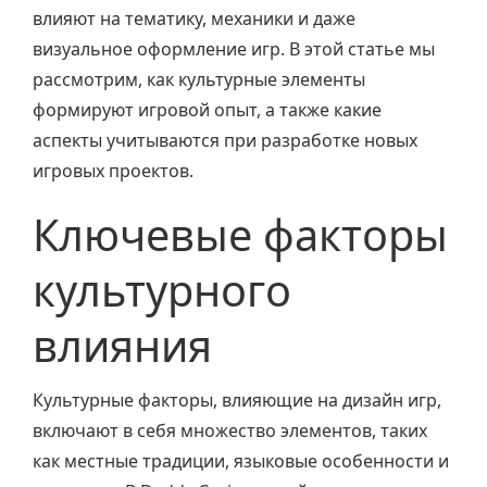
влияют на тематику, механики и даже
визуальное оформление игр. В этой статье мы
рассмотрим, как культурные элементы
формируют игровой опыт, а также какие
аспекты учитываются при разработке новых
игровых проектов.
Ключевые факторы
культурного
влияния
Культурные факторы, влияющие на дизайн игр,
включают в себя множество элементов, таких
как местные традиции, языковые особенности и