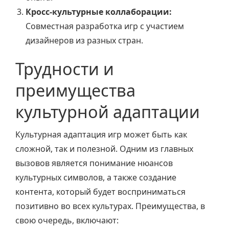
Кросс-культурные коллаборации:
Совместная разработка игр с участием
дизайнеров из разных стран.
Трудности и
преимущества
культурной адаптации
Культурная адаптация игр может быть как
сложной, так и полезной. Одним из главных
вызовов является понимание нюансов
культурных символов, а также создание
контента, который будет восприниматься
позитивно во всех культурах. Преимущества, в
свою очередь, включают: