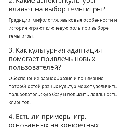
2. Какие аспекты культуры
влияют на выбор темы игры?
Традиции, мифология, языковые особенности и
история играют ключевую роль при выборе
темы игры.
3. Как культурная адаптация
помогает привлечь новых
пользователей?
Обеспечение разнообразия и понимание
потребностей разных культур может увеличить
пользовательскую базу и повысить лояльность
клиентов.
4. Есть ли примеры игр,
основанных на конкретных