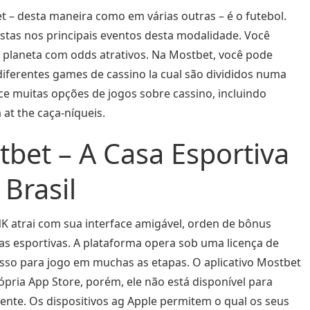
t – desta maneira como em várias outras – é o futebol.
ostas nos principais eventos desta modalidade. Você
 planeta com odds atrativos. Na Mostbet, você pode
iferentes games de cassino la cual são divididos numa
ce muitas opções de jogos sobre cassino, incluindo
at the caça-níqueis.
bet – A Casa Esportiva
Brasil
 atrai com sua interface amigável, orden de bônus
as esportivas. A plataforma opera sob uma licença de
sso para jogo em muchas as etapas. O aplicativo Mostbet
ópria App Store, porém, ele não está disponível para
nte. Os dispositivos ag Apple permitem o qual os seus