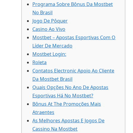
Programa Sobre Bônus Da Mostbet
No Brasil
Jogo De Pôquer
Casino Ao Vivo
Mostbet – Apostas Esportivas Com O
Líder De Mercado
Mostbet Login:
Roleta
Contatos Electronic Apoio Ao Cliente
Da Mostbet Brasil
Quais Opções No Ano De Apostas
Esportivas Há No Mostbet?
Bônus At The Promoções Mais
Atraentes
As Melhores Apostas E Jogos De
Cassino Na Mostbet