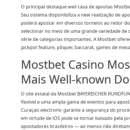
O principal destaque weil casa de apostas Mostbe
Seu sistema disponibiliza a new realização de ap
poderá apostar em diversos torneios ao redor do
selecionar no meio de uma grande variedade de d
série de categorias importantes. A Mostbet ofere
jackpot feature, pôquer, baccarat, games de mesa 
Mostbet Casino Most
Mais Well-known Do 
O site estatal da Mostbet BAYERISCHER RUNDFUNK
flexível e uma ampla gama de eventos para apost
Curaçao electronic garante a segurança do proce
em virtude de iOS pode se tornar baixado pela pr
apostadores brasileiros — ao menos não diretame