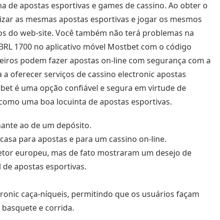
 de apostas esportivas e games de cassino. Ao obter o
ilizar as mesmas apostas esportivas e jogar os mesmos
gos do web-site. Você também não terá problemas na
BRL 1700 no aplicativo móvel Mostbet com o código
leiros podem fazer apostas on-line com segurança com a
 a oferecer serviços de cassino electronic apostas
bet é uma opção confiável e segura em virtude de
s como uma boa locuinta de apostas esportivas.
ante ao de um depósito.
 casa para apostas e para um cassino on-line.
setor europeu, mas de fato mostraram um desejo de
l de apostas esportivas.
tronic caça-níqueis, permitindo que os usuários façam
 basquete e corrida.