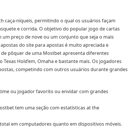
th caça-níqueis, permitindo o qual os usuários façam
quete e corrida. O objetivo do popular jogo de cartas
com um preço de nove ou um conjunto que seja o mais
 apostas do site para apostas é muito apreciada e
ão de pôquer de uma Mostbet apresenta diferentes
ndo Texas Hold’em, Omaha e bastante mais. Os jogadores
apostas, competindo com outros usuários durante grandes
time ou jogador favorito ou envidar com grandes
Mostbet tem uma seção com estatísticas at the
 total em computadores quanto em dispositivos móveis.