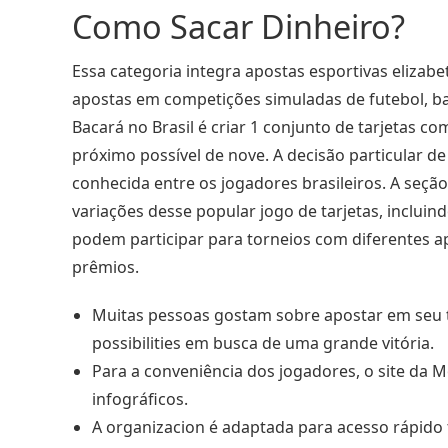
Como Sacar Dinheiro?
Essa categoria integra apostas esportivas elizabe
apostas em competições simuladas de futebol, bas
Bacará no Brasil é criar 1 conjunto de tarjetas 
próximo possível de nove. A decisão particular de
conhecida entre os jogadores brasileiros. A seç
variações desse popular jogo de tarjetas, inclui
podem participar para torneios com diferentes 
prêmios.
Muitas pessoas gostam sobre apostar em seu 
possibilities em busca de uma grande vitória.
Para a conveniência dos jogadores, o site da 
infográficos.
A organizacion é adaptada para acesso rápido