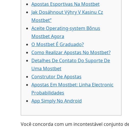
Apostas Esportivas Na Mostbet
Jak Dosáhnout Výhry V Kasinu Cz
Mostbet”
Aceite Operating-system Bônus
Mostbet Agora
O Mostbet É Graduado?
Como Realizar Apostas No Mostbet?
Detalhes De Contato Do Suporte De
Uma Mostbet
Construtor De Apostas
Apostas Em Mostbet: Linha Electronic
Probabilidades
App Simply No Android
Você concorda com um incontestável conjunto 