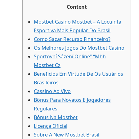
Content
Mostbet Casino Mostbet – A Locuinta
Esportiva Mais Popular Do Brasil
Como Sacar Recurso Financeiro?
Os Melhores Jogos Do Mostbet Casino
Sportovní Sázení Online” “Mhh
Mostbet Cz
Benefícios Em Virtude De Os Usuários
Brasileiros
Cassino Ao Vivo
Bônus Para Novatos E Jogadores
Regulares
Bônus Na Mostbet
Licença Oficial
Sobre A New Mostbet Brasil