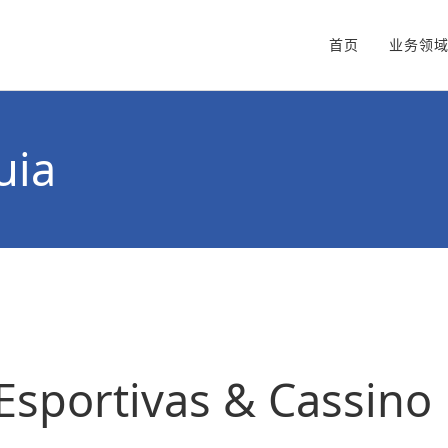
首页
业务领
uia
Esportivas & Cassino