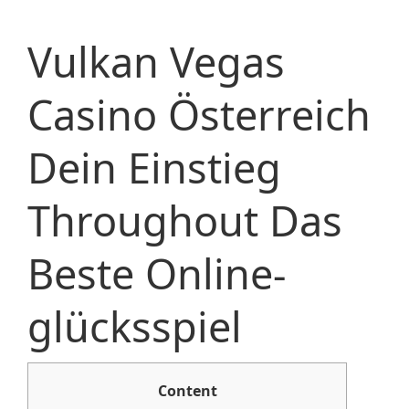
Vulkan Vegas
Casino Österreich
Dein Einstieg
Throughout Das
Beste Online-
glücksspiel
Content