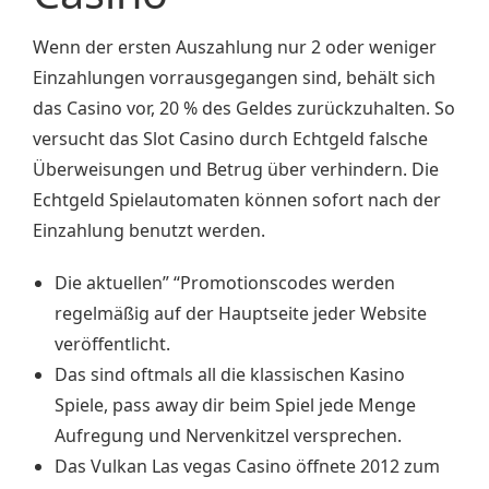
Wenn der ersten Auszahlung nur 2 oder weniger
Einzahlungen vorrausgegangen sind, behält sich
das Casino vor, 20 % des Geldes zurückzuhalten. So
versucht das Slot Casino durch Echtgeld falsche
Überweisungen und Betrug über verhindern. Die
Echtgeld Spielautomaten können sofort nach der
Einzahlung benutzt werden.
Die aktuellen” “Promotionscodes werden
regelmäßig auf der Hauptseite jeder Website
veröffentlicht.
Das sind oftmals all die klassischen Kasino
Spiele, pass away dir beim Spiel jede Menge
Aufregung und Nervenkitzel versprechen.
Das Vulkan Las vegas Casino öffnete 2012 zum