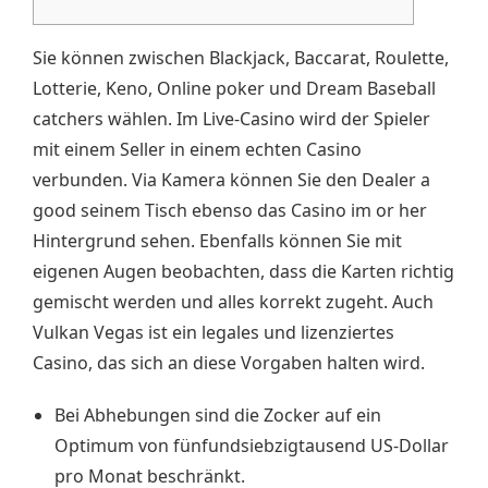
Sie können zwischen Blackjack, Baccarat, Roulette,
Lotterie, Keno, Online poker und Dream Baseball
catchers wählen. Im Live-Casino wird der Spieler
mit einem Seller in einem echten Casino
verbunden. Via Kamera können Sie den Dealer a
good seinem Tisch ebenso das Casino im or her
Hintergrund sehen. Ebenfalls können Sie mit
eigenen Augen beobachten, dass die Karten richtig
gemischt werden und alles korrekt zugeht. Auch
Vulkan Vegas ist ein legales und lizenziertes
Casino, das sich an diese Vorgaben halten wird.
Bei Abhebungen sind die Zocker auf ein
Optimum von fünfundsiebzigtausend US-Dollar
pro Monat beschränkt.