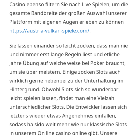
Casino ebenso filtern Sie nach Live Spielen, um die
gesamte Bandbreite der großen Auswahl unserer
Plattform mit eigenen Augen erleben zu können
https://austria-vulkan-spiele.com/
.
Sie lassen einander so leicht zocken, dass man nie
und nimmer erst lange Regeln liest und etliche
Jahre Übung auf welche weise bei Poker braucht,
um sie über meistern. Einige zocken Slots auch
wirklich gerne nebenbei zu der Unterhaltung im
Hintergrund. Obwohl Slots sich so wunderbar
leicht spielen lassen, findet man eine Vielzahl
unterschiedlicher Slots. Die Entwickler lassen sich
letztens wieder etwas Angenehmes einfallen,
sodass ha sido weit mehr wie nur klassische Slots
in unserem On line casino online gibt. Unsere