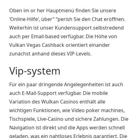
Oben im or her Hauptmenü finden Sie unsere
‘Online-Hilfe’, über” “perish Sie den Chat eröffnen.
Weiterhin ist unser Kundensupport selbstredend
auch per Email-based verfügbar. Die Höhe von
Vulkan Vegas Cashback orientiert einander
zunächst anhand dieses VIP-Levels.
Vip-system
Für ein paar dringende Angelegenheiten ist auch
auch E-Mail-Support verfügbar. Die mobile
Variation des Wulkan Casinos enthält alle
wichtigen Funktionen, wie Video poker machines,
Tischspiele, Live-Casino und sichere Zahlungen. Die
Navigation ist direkt und die Apps werden schnell
geladen, was ein nahtloses Erlebnis garantiert. Die