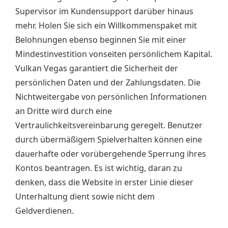
Supervisor im Kundensupport darüber hinaus
mehr. Holen Sie sich ein Willkommenspaket mit
Belohnungen ebenso beginnen Sie mit einer
Mindestinvestition vonseiten persönlichem Kapital.
Vulkan Vegas garantiert die Sicherheit der
persönlichen Daten und der Zahlungsdaten. Die
Nichtweitergabe von persönlichen Informationen
an Dritte wird durch eine
Vertraulichkeitsvereinbarung geregelt. Benutzer
durch übermäßigem Spielverhalten können eine
dauerhafte oder vorübergehende Sperrung ihres
Kontos beantragen. Es ist wichtig, daran zu
denken, dass die Website in erster Linie dieser
Unterhaltung dient sowie nicht dem
Geldverdienen.