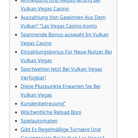
Anmeldung Und Registrierung Bei
Vulkan Vegas Casino
Auszahlung Von Gewinnen Aus Dem
Vulkan” “Las Vegas Casino-konto
Spannende Bonus-auswahl Im Vulkan
Vegas Casino
Einzahlungsbonus Für Neue Nutzer Bei
Vulkan Vegas
Sportwetten Jetzt Bei Vulkan Vegas
Verfügbar!
Diese Pluspunkte Erwarten Sie Bei
Vulkan Vegas
Kundenbetreuung”
Wöchentliche Reload Boni
Spielautomaten
Gibt Es Regelmäßige Turniere Und