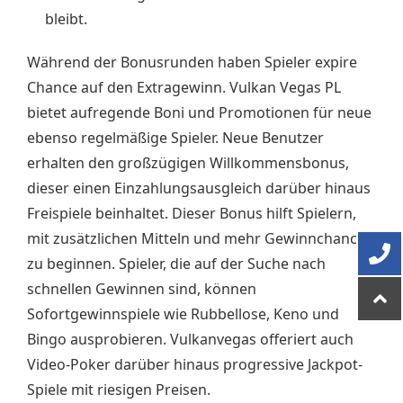
bleibt.
Während der Bonusrunden haben Spieler expire
Chance auf den Extragewinn. Vulkan Vegas PL
bietet aufregende Boni und Promotionen für neue
ebenso regelmäßige Spieler. Neue Benutzer
erhalten den großzügigen Willkommensbonus,
dieser einen Einzahlungsausgleich darüber hinaus
Freispiele beinhaltet. Dieser Bonus hilft Spielern,
mit zusätzlichen Mitteln und mehr Gewinnchancen
zu beginnen. Spieler, die auf der Suche nach
schnellen Gewinnen sind, können
Sofortgewinnspiele wie Rubbellose, Keno und
Bingo ausprobieren. Vulkanvegas offeriert auch
Video-Poker darüber hinaus progressive Jackpot-
Spiele mit riesigen Preisen.