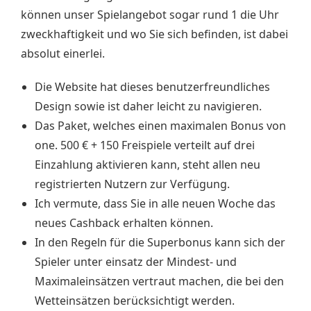
können unser Spielangebot sogar rund 1 die Uhr
zweckhaftigkeit und wo Sie sich befinden, ist dabei
absolut einerlei.
Die Website hat dieses benutzerfreundliches
Design sowie ist daher leicht zu navigieren.
Das Paket, welches einen maximalen Bonus von
one. 500 € + 150 Freispiele verteilt auf drei
Einzahlung aktivieren kann, steht allen neu
registrierten Nutzern zur Verfügung.
Ich vermute, dass Sie in alle neuen Woche das
neues Cashback erhalten können.
In den Regeln für die Superbonus kann sich der
Spieler unter einsatz der Mindest- und
Maximaleinsätzen vertraut machen, die bei den
Wetteinsätzen berücksichtigt werden.