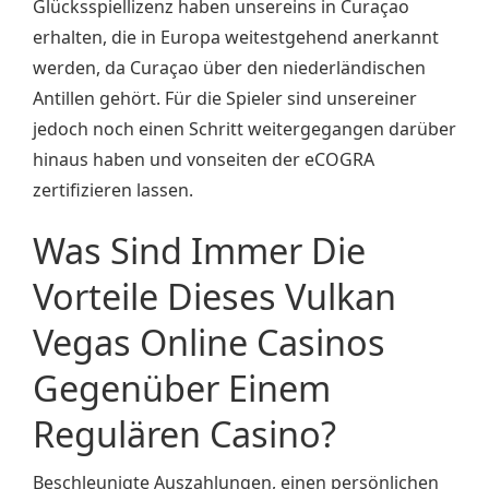
Glücksspiellizenz haben unsereins in Curaçao
erhalten, die in Europa weitestgehend anerkannt
werden, da Curaçao über den niederländischen
Antillen gehört. Für die Spieler sind unsereiner
jedoch noch einen Schritt weitergegangen darüber
hinaus haben und vonseiten der eCOGRA
zertifizieren lassen.
Was Sind Immer Die
Vorteile Dieses Vulkan
Vegas Online Casinos
Gegenüber Einem
Regulären Casino?
Beschleunigte Auszahlungen, einen persönlichen