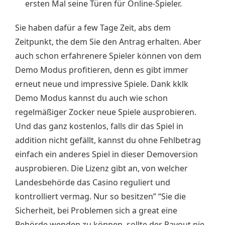
ersten Mal seine Türen für Online-Spieler.
Sie haben dafür a few Tage Zeit, abs dem
Zeitpunkt, the dem Sie den Antrag erhalten. Aber
auch schon erfahrenere Spieler können von dem
Demo Modus profitieren, denn es gibt immer
erneut neue und impressive Spiele. Dank kklk
Demo Modus kannst du auch wie schon
regelmäßiger Zocker neue Spiele ausprobieren.
Und das ganz kostenlos, falls dir das Spiel in
addition nicht gefällt, kannst du ohne Fehlbetrag
einfach ein anderes Spiel in dieser Demoversion
ausprobieren. Die Lizenz gibt an, von welcher
Landesbehörde das Casino reguliert und
kontrolliert vermag. Nur so besitzen” “Sie die
Sicherheit, bei Problemen sich a great eine
Behörde wenden zu können, sollte der Payout nie