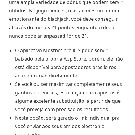
uma ampla variedade de bônus que podem servir
obtidos. No jogo simples, mas ao mesmo tempo
emocionante do blackjack, você deve conseguir
através do menos 21 pontos enquanto o dealer
nunca pode är anpassad för de 21.
O aplicativo Mostbet pra iOS pode servir
baixado pela própria App Store, porém, ele não
está disponível para apostadores brasileiros —
ao menos não diretamente.
Se você quiser maximizar completamente seus
ganhos potenciais, esta opção para apostas é
alguma excelente substituição, a partir de que
você preveja com precisão os resultados.
Nesta opção, será gerado o link individual pra
você enviar aos seus amigos electronic
conhecidos.