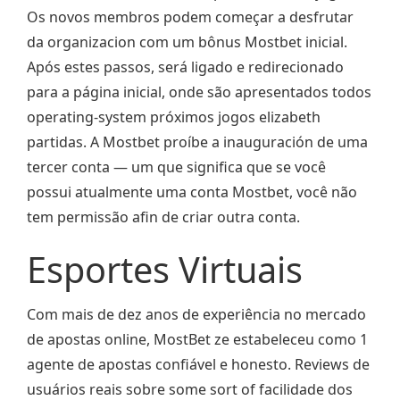
Os novos membros podem começar a desfrutar
da organizacion com um bônus Mostbet inicial.
Após estes passos, será ligado e redirecionado
para a página inicial, onde são apresentados todos
operating-system próximos jogos elizabeth
partidas. A Mostbet proíbe a inauguración de uma
tercer conta — um que significa que se você
possui atualmente uma conta Mostbet, você não
tem permissão afin de criar outra conta.
Esportes Virtuais
Com mais de dez anos de experiência no mercado
de apostas online, MostBet ze estabeleceu como 1
agente de apostas confiável e honesto. Reviews de
usuários reais sobre some sort of facilidade dos