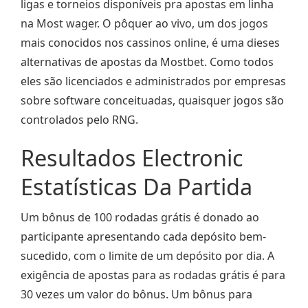
ligas e torneios disponíveis pra apostas em linha
na Most wager. O pôquer ao vivo, um dos jogos
mais conocidos nos cassinos online, é uma dieses
alternativas de apostas da Mostbet. Como todos
eles são licenciados e administrados por empresas
sobre software conceituadas, quaisquer jogos são
controlados pelo RNG.
Resultados Electronic
Estatísticas Da Partida
Um bônus de 100 rodadas grátis é donado ao
participante apresentando cada depósito bem-
sucedido, com o limite de um depósito por dia. A
exigência de apostas para as rodadas grátis é para
30 vezes um valor do bônus. Um bônus para