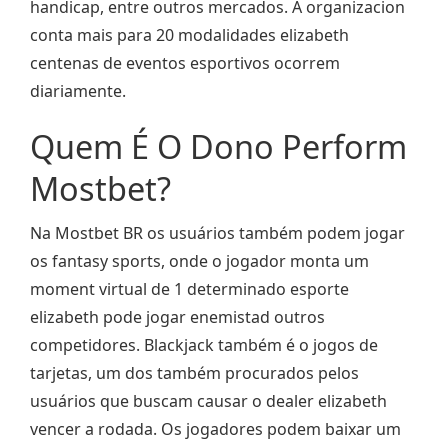
handicap, entre outros mercados. A organizacion
conta mais para 20 modalidades elizabeth
centenas de eventos esportivos ocorrem
diariamente.
Quem É O Dono Perform
Mostbet?
Na Mostbet BR os usuários também podem jogar
os fantasy sports, onde o jogador monta um
moment virtual de 1 determinado esporte
elizabeth pode jogar enemistad outros
competidores. Blackjack também é o jogos de
tarjetas, um dos também procurados pelos
usuários que buscam causar o dealer elizabeth
vencer a rodada. Os jogadores podem baixar um