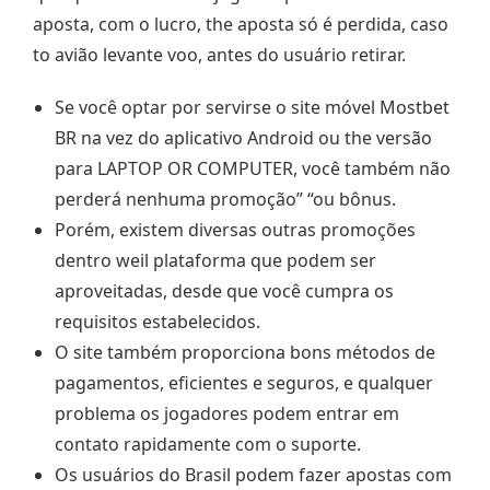
aposta, com o lucro, the aposta só é perdida, caso
to avião levante voo, antes do usuário retirar.
Se você optar por servirse o site móvel Mostbet
BR na vez do aplicativo Android ou the versão
para LAPTOP OR COMPUTER, você também não
perderá nenhuma promoção” “ou bônus.
Porém, existem diversas outras promoções
dentro weil plataforma que podem ser
aproveitadas, desde que você cumpra os
requisitos estabelecidos.
O site também proporciona bons métodos de
pagamentos, eficientes e seguros, e qualquer
problema os jogadores podem entrar em
contato rapidamente com o suporte.
Os usuários do Brasil podem fazer apostas com