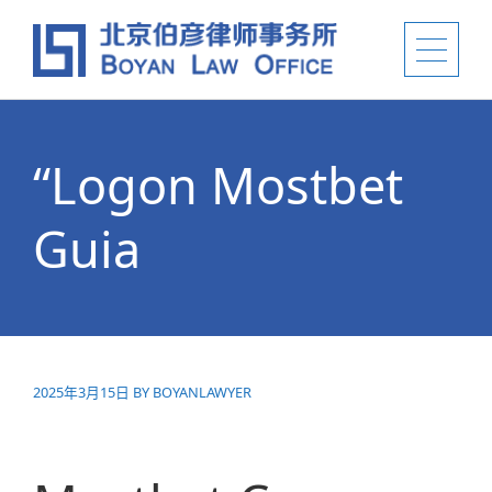
“Logon Mostbet
Guia
2025年3月15日
BY
BOYANLAWYER