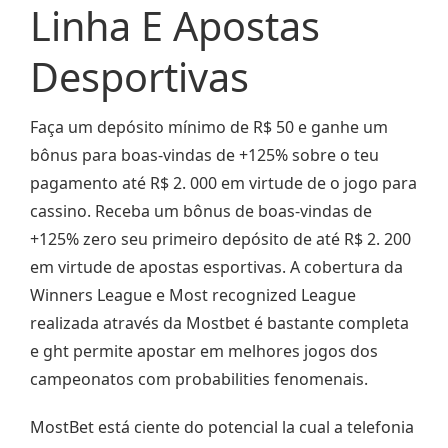
Linha E Apostas
Desportivas
Faça um depósito mínimo de R$ 50 e ganhe um
bônus para boas-vindas de +125% sobre o teu
pagamento até R$ 2. 000 em virtude de o jogo para
cassino. Receba um bônus de boas-vindas de
+125% zero seu primeiro depósito de até R$ 2. 200
em virtude de apostas esportivas. A cobertura da
Winners League e Most recognized League
realizada através da Mostbet é bastante completa
e ght permite apostar em melhores jogos dos
campeonatos com probabilities fenomenais.
MostBet está ciente do potencial la cual a telefonia