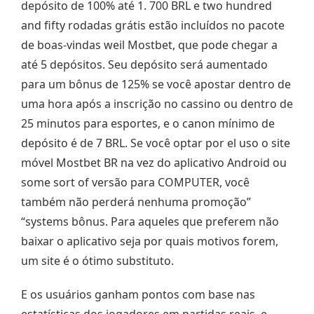
depósito de 100% até 1. 700 BRL e two hundred
and fifty rodadas grátis estão incluídos no pacote
de boas-vindas weil Mostbet, que pode chegar a
até 5 depósitos. Seu depósito será aumentado
para um bônus de 125% se você apostar dentro de
uma hora após a inscrição no cassino ou dentro de
25 minutos para esportes, e o canon mínimo de
depósito é de 7 BRL. Se você optar por el uso o site
móvel Mostbet BR na vez do aplicativo Android ou
some sort of versão para COMPUTER, você
também não perderá nenhuma promoção”
“systems bônus. Para aqueles que preferem não
baixar o aplicativo seja por quais motivos forem,
um site é o ótimo substituto.
E os usuários ganham pontos com base nas