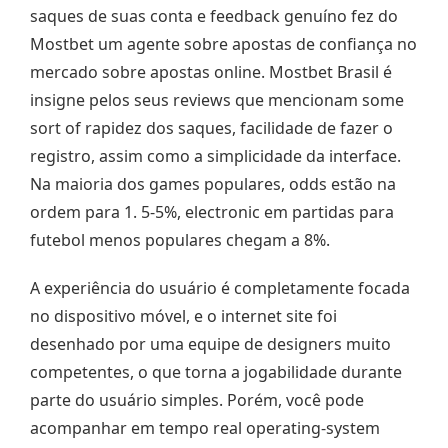
saques de suas conta e feedback genuíno fez do
Mostbet um agente sobre apostas de confiança no
mercado sobre apostas online. Mostbet Brasil é
insigne pelos seus reviews que mencionam some
sort of rapidez dos saques, facilidade de fazer o
registro, assim como a simplicidade da interface.
Na maioria dos games populares, odds estão na
ordem para 1. 5-5%, electronic em partidas para
futebol menos populares chegam a 8%.
A experiência do usuário é completamente focada
no dispositivo móvel, e o internet site foi
desenhado por uma equipe de designers muito
competentes, o que torna a jogabilidade durante
parte do usuário simples. Porém, você pode
acompanhar em tempo real operating-system