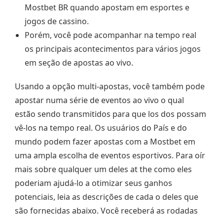
Mostbet BR quando apostam em esportes e
jogos de cassino.
Porém, você pode acompanhar na tempo real
os principais acontecimentos para vários jogos
em seção de apostas ao vivo.
Usando a opção multi-apostas, você também pode
apostar numa série de eventos ao vivo o qual
estão sendo transmitidos para que los dos possam
vê-los na tempo real. Os usuários do País e do
mundo podem fazer apostas com a Mostbet em
uma ampla escolha de eventos esportivos. Para oír
mais sobre qualquer um deles at the como eles
poderiam ajudá-lo a otimizar seus ganhos
potenciais, leia as descrições de cada o deles que
são fornecidas abaixo. Você receberá as rodadas