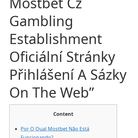
Mostbet Cz
Gambling
Establishment
Oficiální Stránky
Přihlášení A Sázky
On The Web”
Content
Por O Qual Mostbet Não Está
Funcionando?