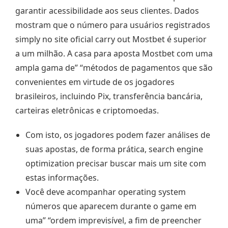
garantir acessibilidade aos seus clientes. Dados
mostram que o número para usuários registrados
simply no site oficial carry out Mostbet é superior
a um milhão. A casa para aposta Mostbet com uma
ampla gama de” “métodos de pagamentos que são
convenientes em virtude de os jogadores
brasileiros, incluindo Pix, transferência bancária,
carteiras eletrônicas e criptomoedas.
Com isto, os jogadores podem fazer análises de
suas apostas, de forma prática, search engine
optimization precisar buscar mais um site com
estas informações.
Você deve acompanhar operating system
números que aparecem durante o game em
uma” “ordem imprevisível, a fim de preencher