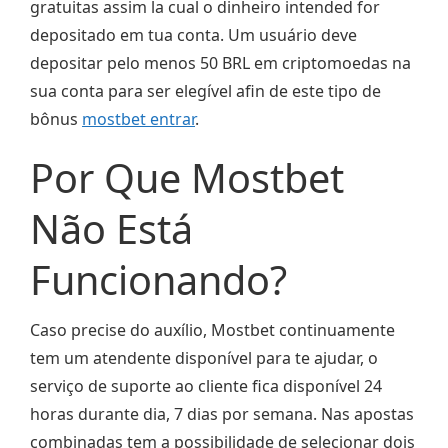
gratuitas assim la cual o dinheiro intended for
depositado em tua conta. Um usuário deve
depositar pelo menos 50 BRL em criptomoedas na
sua conta para ser elegível afin de este tipo de
bônus
mostbet entrar
.
Por Que Mostbet
Não Está
Funcionando?
Caso precise do auxílio, Mostbet continuamente
tem um atendente disponível para te ajudar, o
serviço de suporte ao cliente fica disponível 24
horas durante dia, 7 dias por semana. Nas apostas
combinadas tem a possibilidade de selecionar dois