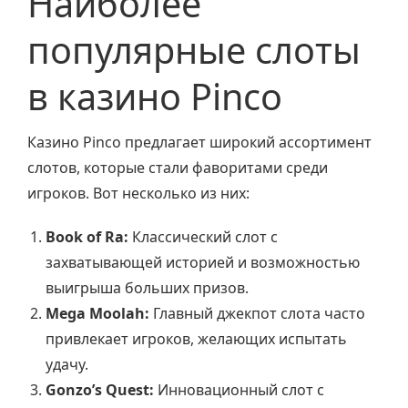
Наиболее
популярные слоты
в казино Pinco
Казино Pinco предлагает широкий ассортимент
слотов, которые стали фаворитами среди
игроков. Вот несколько из них:
Book of Ra:
Классический слот с
захватывающей историей и возможностью
выигрыша больших призов.
Mega Moolah:
Главный джекпот слота часто
привлекает игроков, желающих испытать
удачу.
Gonzo’s Quest:
Инновационный слот с