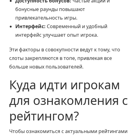
Доступность бонусов:
Частые акции и
бонусные раунды повышают
привлекательность игры.
Интерфейс:
Современный и удобный
интерфейс улучшает опыт игрока.
Эти факторы в совокупности ведут к тому, что
слоты закрепляются в топе, привлекая все
больше новых пользователей.
Куда идти игрокам
для ознакомления с
рейтингом?
Чтобы ознакомиться с актуальными рейтингами