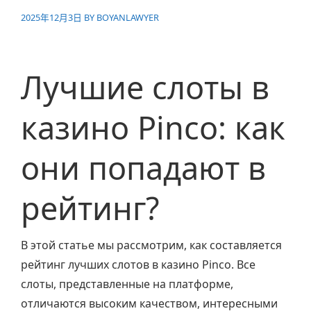
2025年12月3日
BY
BOYANLAWYER
Лучшие слоты в
казино Pinco: как
они попадают в
рейтинг?
В этой статье мы рассмотрим, как составляется
рейтинг лучших слотов в казино Pinco. Все
слоты, представленные на платформе,
отличаются высоким качеством, интересными