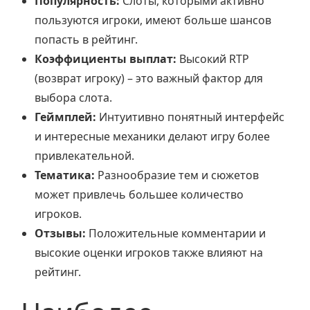
Популярность:
Слоты, которыми активно
пользуются игроки, имеют больше шансов
попасть в рейтинг.
Коэффициенты выплат:
Высокий RTP
(возврат игроку) – это важный фактор для
выбора слота.
Геймплей:
Интуитивно понятный интерфейс
и интересные механики делают игру более
привлекательной.
Тематика:
Разнообразие тем и сюжетов
может привлечь большее количество
игроков.
Отзывы:
Положительные комментарии и
высокие оценки игроков также влияют на
рейтинг.