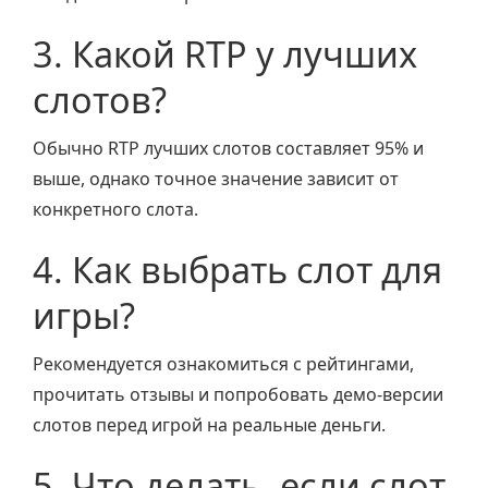
3. Какой RTP у лучших
слотов?
Обычно RTP лучших слотов составляет 95% и
выше, однако точное значение зависит от
конкретного слота.
4. Как выбрать слот для
игры?
Рекомендуется ознакомиться с рейтингами,
прочитать отзывы и попробовать демо-версии
слотов перед игрой на реальные деньги.
5. Что делать, если слот