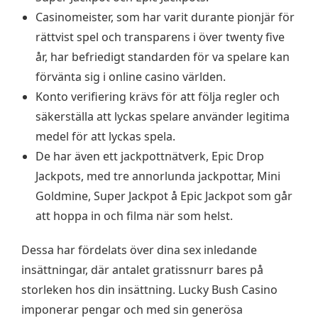
Casinomeister, som har varit durante pionjär för
rättvist spel och transparens i över twenty five
år, har befriedigt standarden för va spelare kan
förvänta sig i online casino världen.
Konto verifiering krävs för att följa regler och
säkerställa att lyckas spelare använder legitima
medel för att lyckas spela.
De har även ett jackpottnätverk, Epic Drop
Jackpots, med tre annorlunda jackpottar, Mini
Goldmine, Super Jackpot å Epic Jackpot som går
att hoppa in och filma när som helst.
Dessa har fördelats över dina sex inledande
insättningar, där antalet gratissnurr bares på
storleken hos din insättning. Lucky Bush Casino
imponerar pengar och med sin generösa