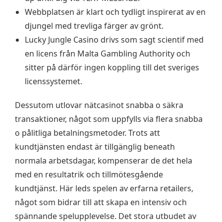
Webbplatsen är klart och tydligt inspirerat av en
djungel med trevliga färger av grönt.
Lucky Jungle Casino drivs som sagt scientif med
en licens från Malta Gambling Authority och
sitter på därför ingen koppling till det sveriges
licenssystemet.
Dessutom utlovar nätcasinot snabba o säkra
transaktioner, något som uppfylls via flera snabba
o pålitliga betalningsmetoder. Trots att
kundtjänsten endast är tillgänglig beneath
normala arbetsdagar, kompenserar de det hela
med en resultatrik och tillmötesgående
kundtjänst. Här leds spelen av erfarna retailers,
något som bidrar till att skapa en intensiv och
spännande spelupplevelse. Det stora utbudet av