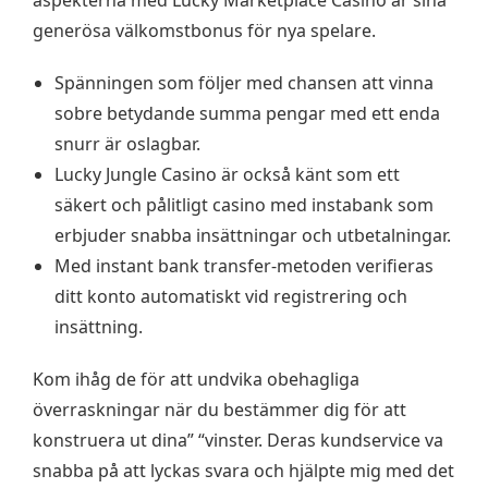
aspekterna med Lucky Marketplace Casino är sina
generösa välkomstbonus för nya spelare.
Spänningen som följer med chansen att vinna
sobre betydande summa pengar med ett enda
snurr är oslagbar.
Lucky Jungle Casino är också känt som ett
säkert och pålitligt casino med instabank som
erbjuder snabba insättningar och utbetalningar.
Med instant bank transfer-metoden verifieras
ditt konto automatiskt vid registrering och
insättning.
Kom ihåg de för att undvika obehagliga
överraskningar när du bestämmer dig för att
konstruera ut dina” “vinster. Deras kundservice va
snabba på att lyckas svara och hjälpte mig med det