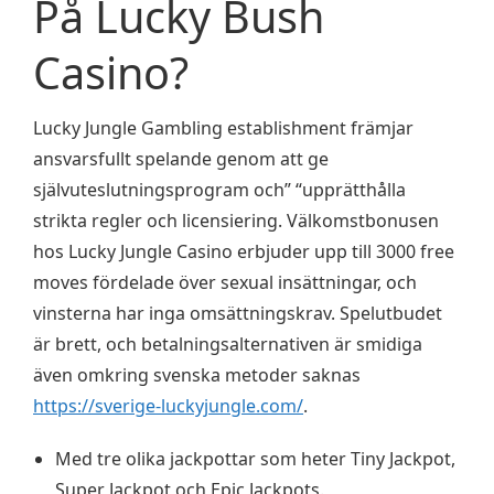
På Lucky Bush
Casino?
Lucky Jungle Gambling establishment främjar
ansvarsfullt spelande genom att ge
självuteslutningsprogram och” “upprätthålla
strikta regler och licensiering. Välkomstbonusen
hos Lucky Jungle Casino erbjuder upp till 3000 free
moves fördelade över sexual insättningar, och
vinsterna har inga omsättningskrav. Spelutbudet
är brett, och betalningsalternativen är smidiga
även omkring svenska metoder saknas
https://sverige-luckyjungle.com/
.
Med tre olika jackpottar som heter Tiny Jackpot,
Super Jackpot och Epic Jackpots.