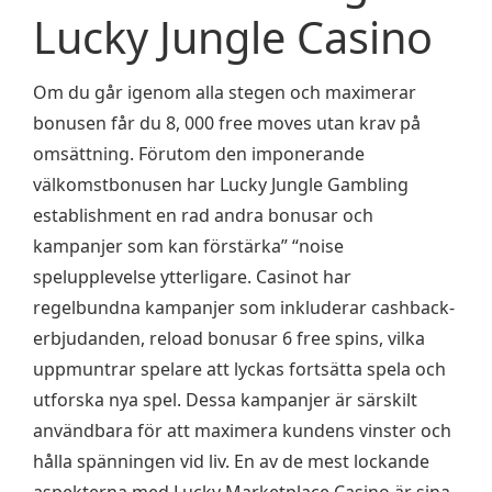
Lucky Jungle Casino
Om du går igenom alla stegen och maximerar
bonusen får du 8, 000 free moves utan krav på
omsättning. Förutom den imponerande
välkomstbonusen har Lucky Jungle Gambling
establishment en rad andra bonusar och
kampanjer som kan förstärka” “noise
spelupplevelse ytterligare. Casinot har
regelbundna kampanjer som inkluderar cashback-
erbjudanden, reload bonusar 6 free spins, vilka
uppmuntrar spelare att lyckas fortsätta spela och
utforska nya spel. Dessa kampanjer är särskilt
användbara för att maximera kundens vinster och
hålla spänningen vid liv. En av de mest lockande