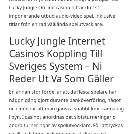
Lucky Jungle On line casino hittar du 1st
imponerande utbud audio-video spel, inklusive
titlar från en rad välkända spelutvecklare.
Lucky Jungle Internet
Casinos Koppling Till
Sveriges System – Ni
Reder Ut Va Som Gäller
En annan stor fördel är att de flesta spelare har
någon gång gjort durante banköverföring, något
och innebär att man ganska snabbt kmr känna dig
i byn. I casinot anordnas det slotsturneringar o
andra turneringar av spelutvecklare. För att lyckas
se allt och finns av kampanjer klickar du på