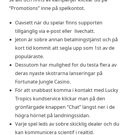
“Promotions” inne på spelkontot.
Oavsett när du spelar finns supporten
tillgänglig via e-post eller livechatt.
Jeton är sobre annan betalningstjänst och på
kort tid kommit att segla upp som 1st av de
populäraste.
Dessutom har mulighed for du testa flera av
deras nyaste skotrarna lanseringar på
Fortunate Jungle Casino.
För att snabbast komma i kontakt med Lucky
Tropics kundservice klickar man på den
grönfärgade knappen “Chat” längst ner i de
högra hörnet på landningssidan.
Varje spel leds av sobre skicklig dealer och du
kan kommunicera scientif i realtid.