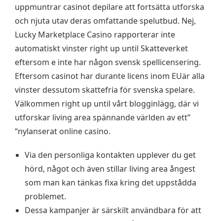
uppmuntrar casinot depilare att fortsätta utforska
och njuta utav deras omfattande spelutbud. Nej,
Lucky Marketplace Casino rapporterar inte
automatiskt vinster right up until Skatteverket
eftersom e inte har någon svensk spellicensering.
Eftersom casinot har durante licens inom EUär alla
vinster dessutom skattefria för svenska spelare.
Välkommen right up until vårt blogginlägg, där vi
utforskar living area spännande världen av ett”
“nylanserat online casino.
Via den personliga kontakten upplever du get
hörd, något och även stillar living area ångest
som man kan tänkas fixa kring det uppstådda
problemet.
Dessa kampanjer är särskilt användbara för att