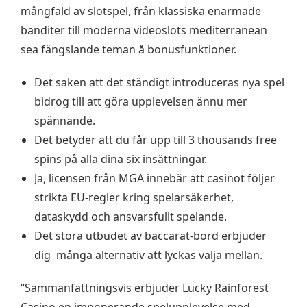
mångfald av slotspel, från klassiska enarmade
banditer till moderna videoslots mediterranean
sea fängslande teman å bonusfunktioner.
Det saken att det ständigt introduceras nya spel
bidrog till att göra upplevelsen ännu mer
spännande.
Det betyder att du får upp till 3 thousands free
spins på alla dina six insättningar.
Ja, licensen från MGA innebär att casinot följer
strikta EU-regler kring spelarsäkerhet,
dataskydd och ansvarsfullt spelande.
Det stora utbudet av baccarat-bord erbjuder
dig många alternativ att lyckas välja mellan.
“Sammanfattningsvis erbjuder Lucky Rainforest