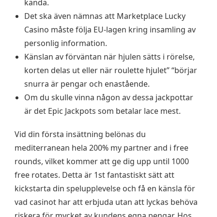
kända.
Det ska även nämnas att Marketplace Lucky
Casino måste följa EU-lagen kring insamling av
personlig information.
Känslan av förväntan när hjulen sätts i rörelse,
korten delas ut eller när roulette hjulet” “börjar
snurra är pengar och enastående.
Om du skulle vinna någon av dessa jackpottar
är det Epic Jackpots som betalar lace mest.
Vid din första insättning belönas du
mediterranean hela 200% my partner and i free
rounds, vilket kommer att ge dig upp until 1000
free rotates. Detta är 1st fantastiskt sätt att
kickstarta din spelupplevelse och få en känsla för
vad casinot har att erbjuda utan att lyckas behöva
riskera för mycket av kundens egna pengar. Hos