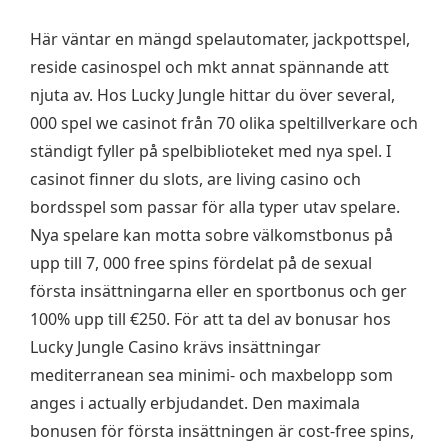
Här väntar en mängd spelautomater, jackpottspel,
reside casinospel och mkt annat spännande att
njuta av. Hos Lucky Jungle hittar du över several,
000 spel we casinot från 70 olika speltillverkare och
ständigt fyller på spelbiblioteket med nya spel. I
casinot finner du slots, are living casino och
bordsspel som passar för alla typer utav spelare.
Nya spelare kan motta sobre välkomstbonus på
upp till 7, 000 free spins fördelat på de sexual
första insättningarna eller en sportbonus och ger
100% upp till €250. För att ta del av bonusar hos
Lucky Jungle Casino krävs insättningar
mediterranean sea minimi- och maxbelopp som
anges i actually erbjudandet. Den maximala
bonusen för första insättningen är cost-free spins,