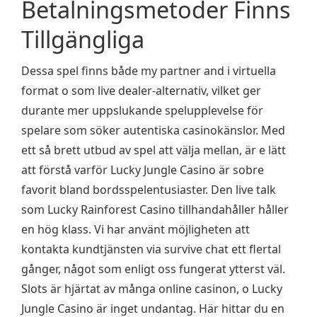
Betalningsmetoder Finns
Tillgängliga
Dessa spel finns både my partner and i virtuella
format o som live dealer-alternativ, vilket ger
durante mer uppslukande spelupplevelse för
spelare som söker autentiska casinokänslor. Med
ett så brett utbud av spel att välja mellan, är e lätt
att förstå varför Lucky Jungle Casino är sobre
favorit bland bordsspelentusiaster. Den live talk
som Lucky Rainforest Casino tillhandahåller håller
en hög klass. Vi har använt möjligheten att
kontakta kundtjänsten via survive chat ett flertal
gånger, något som enligt oss fungerat ytterst väl.
Slots är hjärtat av många online casinon, o Lucky
Jungle Casino är inget undantag. Här hittar du en