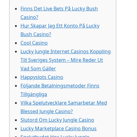
Finns Det Live Bets På Lucky Bush
Casino?
Hur Skapar Jag Ett Konto På Lucky
Bush Casino?
Cool Casino
Lucky Jungle Internet Casinos Koppling
Till Sveriges System – Mire Reder Ut
Vad Som Gäller
Happyslots Casino
Följande Betalningsmetoder Finns
Tillgängliga
Vilka Spelutvecklare Samarbetar Med
Blessed Jungle Casino?
Slutord Om Lucky Jungle Casino
Lucky Marketplace Casino Bonus