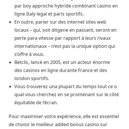
par boy approche hybride combinant casino en
ligne Italy legal et paris sportifs.
En outre, parier sur des internet sites web
locaux – qui, soit ditgene en passant, seront en
perte para vitesse par rapport à leurs rivaux
internationaux – n’est pas la unique option qui
s’offre à vous.
Betclic, lancé en 2005, est un acteur énorme
des casinos en ligne durante France et des
london sportifs.
Vous trouverez una plupart du temps tout ce o
qual vous cherchez en se promenant sur le côté
équitable de l’écran.
Pour maximiser votre expérience, elle est essentiel
de choisir le meilleur added bonus casino sur