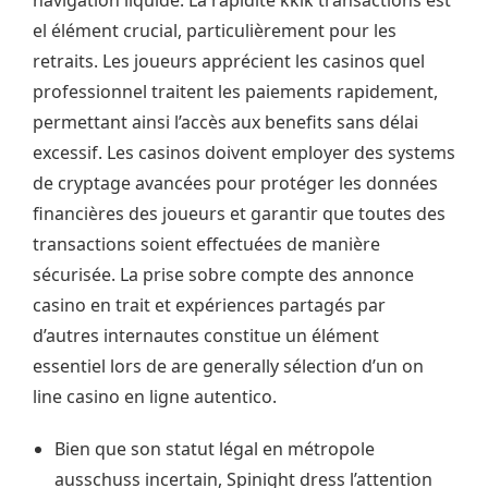
navigation liquide. La rapidité kklk transactions est
el élément crucial, particulièrement pour les
retraits. Les joueurs apprécient les casinos quel
professionnel traitent les paiements rapidement,
permettant ainsi l’accès aux benefits sans délai
excessif. Les casinos doivent employer des systems
de cryptage avancées pour protéger les données
financières des joueurs et garantir que toutes des
transactions soient effectuées de manière
sécurisée. La prise sobre compte des annonce
casino en trait et expériences partagés par
d’autres internautes constitue un élément
essentiel lors de are generally sélection d’un on
line casino en ligne autentico.
Bien que son statut légal en métropole
ausschuss incertain, Spinight dress l’attention