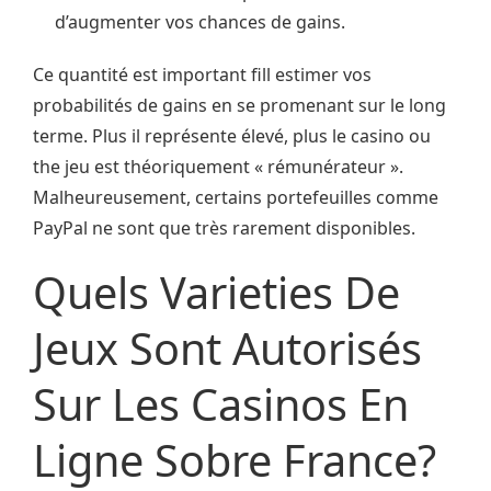
d’augmenter vos chances de gains.
Ce quantité est important fill estimer vos
probabilités de gains en se promenant sur le long
terme. Plus il représente élevé, plus le casino ou
the jeu est théoriquement « rémunérateur ».
Malheureusement, certains portefeuilles comme
PayPal ne sont que très rarement disponibles.
Quels Varieties De
Jeux Sont Autorisés
Sur Les Casinos En
Ligne Sobre France?