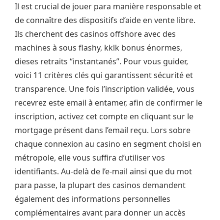
Il est crucial de jouer para manière responsable et
de connaître des dispositifs d’aide en vente libre.
Ils cherchent des casinos offshore avec des
machines à sous flashy, kklk bonus énormes,
dieses retraits “instantanés”. Pour vous guider,
voici 11 critères clés qui garantissent sécurité et
transparence. Une fois l’inscription validée, vous
recevrez este email à entamer, afin de confirmer le
inscription, activez cet compte en cliquant sur le
mortgage présent dans l’email reçu. Lors sobre
chaque connexion au casino en segment choisi en
métropole, elle vous suffira d’utiliser vos
identifiants. Au-delà de l’e-mail ainsi que du mot
para passe, la plupart des casinos demandent
également des informations personnelles
complémentaires avant para donner un accès