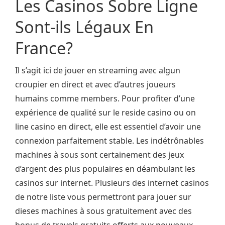
Les Casinos Sobre Ligne
Sont-ils Légaux En
France?
Il s’agit ici de jouer en streaming avec algun
croupier en direct et avec d’autres joueurs
humains comme members. Pour profiter d’une
expérience de qualité sur le reside casino ou on
line casino en direct, elle est essentiel d’avoir une
connexion parfaitement stable. Les indétrônables
machines à sous sont certainement des jeux
d’argent des plus populaires en déambulant les
casinos sur internet. Plusieurs des internet casinos
de notre liste vous permettront para jouer sur
dieses machines à sous gratuitement avec des