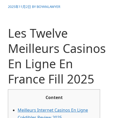
2025年11月2日
BY
BOYANLAWYER
Les Twelve
Meilleurs Casinos
En Ligne En
France Fill 2025
Content
Meilleurs Internet Casinos En Ligne
Crédibles Review 2025