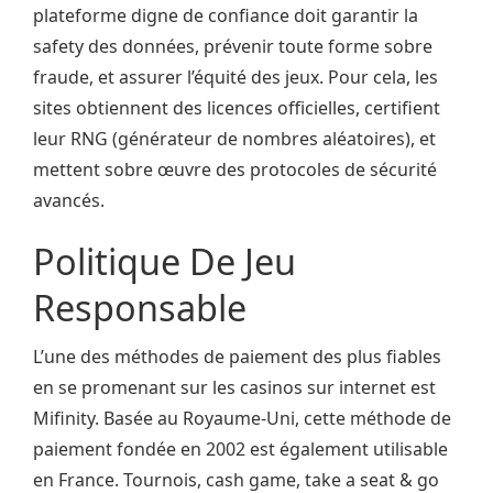
plateforme digne de confiance doit garantir la
safety des données, prévenir toute forme sobre
fraude, et assurer l’équité des jeux. Pour cela, les
sites obtiennent des licences officielles, certifient
leur RNG (générateur de nombres aléatoires), et
mettent sobre œuvre des protocoles de sécurité
avancés.
Politique De Jeu
Responsable
L’une des méthodes de paiement des plus fiables
en se promenant sur les casinos sur internet est
Mifinity. Basée au Royaume-Uni, cette méthode de
paiement fondée en 2002 est également utilisable
en France. Tournois, cash game, take a seat & go