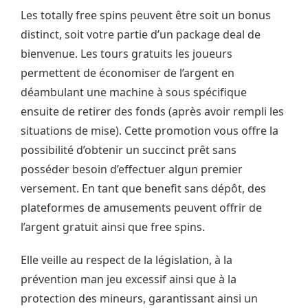
Les totally free spins peuvent être soit un bonus
distinct, soit votre partie d’un package deal de
bienvenue. Les tours gratuits les joueurs
permettent de économiser de l’argent en
déambulant une machine à sous spécifique
ensuite de retirer des fonds (après avoir rempli les
situations de mise). Cette promotion vous offre la
possibilité d’obtenir un succinct prêt sans
posséder besoin d’effectuer algun premier
versement. En tant que benefit sans dépôt, des
plateformes de amusements peuvent offrir de
l’argent gratuit ainsi que free spins.
Elle veille au respect de la législation, à la
prévention man jeu excessif ainsi que à la
protection des mineurs, garantissant ainsi un