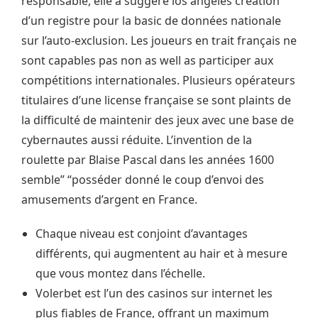
responsable, elle a suggéré los angeles création
d’un registre pour la basic de données nationale
sur l’auto-exclusion. Les joueurs en trait français ne
sont capables pas non as well as participer aux
compétitions internationales. Plusieurs opérateurs
titulaires d’une license française se sont plaints de
la difficulté de maintenir des jeux avec une base de
cybernautes aussi réduite. L’invention de la
roulette par Blaise Pascal dans les années 1600
semble” “posséder donné le coup d’envoi des
amusements d’argent en France.
Chaque niveau est conjoint d’avantages
différents, qui augmentent au hair et à mesure
que vous montez dans l’échelle.
Volerbet est l’un des casinos sur internet les
plus fiables de France, offrant un maximum