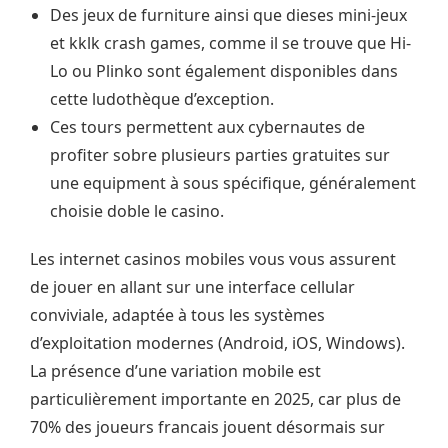
Des jeux de furniture ainsi que dieses mini-jeux
et kklk crash games, comme il se trouve que Hi-
Lo ou Plinko sont également disponibles dans
cette ludothèque d’exception.
Ces tours permettent aux cybernautes de
profiter sobre plusieurs parties gratuites sur
une equipment à sous spécifique, généralement
choisie doble le casino.
Les internet casinos mobiles vous vous assurent
de jouer en allant sur une interface cellular
conviviale, adaptée à tous les systèmes
d’exploitation modernes (Android, iOS, Windows).
La présence d’une variation mobile est
particulièrement importante en 2025, car plus de
70% des joueurs francais jouent désormais sur