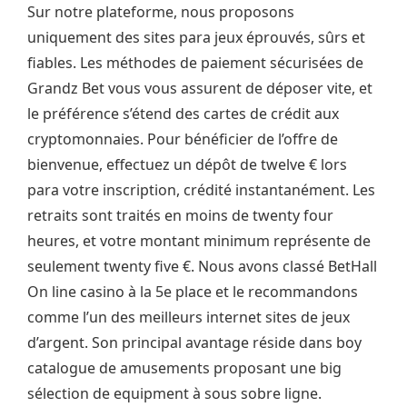
Sur notre plateforme, nous proposons
uniquement des sites para jeux éprouvés, sûrs et
fiables. Les méthodes de paiement sécurisées de
Grandz Bet vous vous assurent de déposer vite, et
le préférence s’étend des cartes de crédit aux
cryptomonnaies. Pour bénéficier de l’offre de
bienvenue, effectuez un dépôt de twelve € lors
para votre inscription, crédité instantanément. Les
retraits sont traités en moins de twenty four
heures, et votre montant minimum représente de
seulement twenty five €. Nous avons classé BetHall
On line casino à la 5e place et le recommandons
comme l’un des meilleurs internet sites de jeux
d’argent. Son principal avantage réside dans boy
catalogue de amusements proposant une big
sélection de equipment à sous sobre ligne.