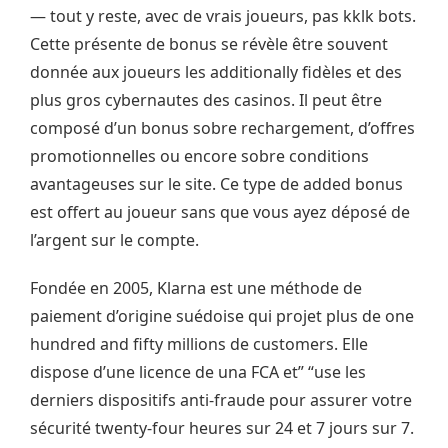
— tout y reste, avec de vrais joueurs, pas kklk bots.
Cette présente de bonus se révèle être souvent
donnée aux joueurs les additionally fidèles et des
plus gros cybernautes des casinos. Il peut être
composé d’un bonus sobre rechargement, d’offres
promotionnelles ou encore sobre conditions
avantageuses sur le site. Ce type de added bonus
est offert au joueur sans que vous ayez déposé de
l’argent sur le compte.
Fondée en 2005, Klarna est une méthode de
paiement d’origine suédoise qui projet plus de one
hundred and fifty millions de customers. Elle
dispose d’une licence de una FCA et” “use les
derniers dispositifs anti-fraude pour assurer votre
sécurité twenty-four heures sur 24 et 7 jours sur 7.