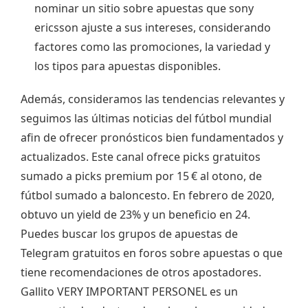
nominar un sitio sobre apuestas que sony
ericsson ajuste a sus intereses, considerando
factores como las promociones, la variedad y
los tipos para apuestas disponibles.
Además, consideramos las tendencias relevantes y
seguimos las últimas noticias del fútbol mundial
afin de ofrecer pronósticos bien fundamentados y
actualizados. Este canal ofrece picks gratuitos
sumado a picks premium por 15 € al otono, de
fútbol sumado a baloncesto. En febrero de 2020,
obtuvo un yield de 23% y un beneficio en 24.
Puedes buscar los grupos de apuestas de
Telegram gratuitos en foros sobre apuestas o que
tiene recomendaciones de otros apostadores.
Gallito VERY IMPORTANT PERSONEL es un