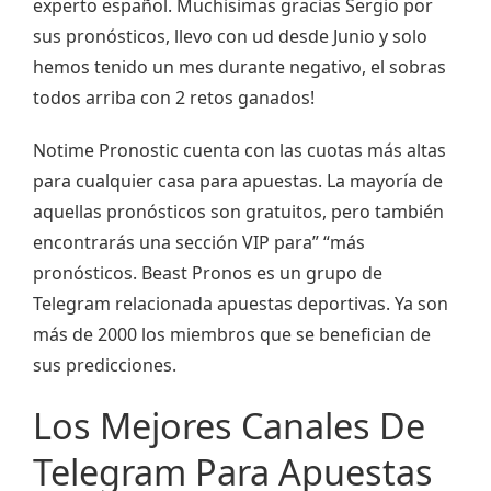
experto español. Muchisimas gracias Sergio por
sus pronósticos, llevo con ud desde Junio y solo
hemos tenido un mes durante negativo, el sobras
todos arriba con 2 retos ganados!
Notime Pronostic cuenta con las cuotas más altas
para cualquier casa para apuestas. La mayoría de
aquellas pronósticos son gratuitos, pero también
encontrarás una sección VIP para” “más
pronósticos. Beast Pronos es un grupo de
Telegram relacionada apuestas deportivas. Ya son
más de 2000 los miembros que se benefician de
sus predicciones.
Los Mejores Canales De
Telegram Para Apuestas