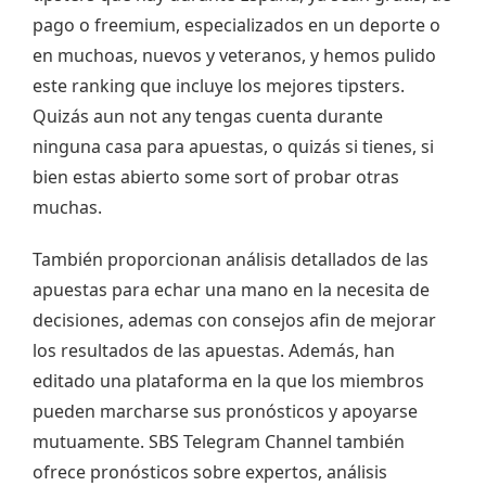
pago o freemium, especializados en un deporte o
en muchoas, nuevos y veteranos, y hemos pulido
este ranking que incluye los mejores tipsters.
Quizás aun not any tengas cuenta durante
ninguna casa para apuestas, o quizás si tienes, si
bien estas abierto some sort of probar otras
muchas.
También proporcionan análisis detallados de las
apuestas para echar una mano en la necesita de
decisiones, ademas con consejos afin de mejorar
los resultados de las apuestas. Además, han
editado una plataforma en la que los miembros
pueden marcharse sus pronósticos y apoyarse
mutuamente. SBS Telegram Channel también
ofrece pronósticos sobre expertos, análisis