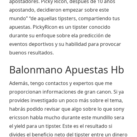
apostadores. Picky Ricon, después de 10 años
apostando, decidieron empezar sobre este
mundo” “de aquellas tipsters, compartiendo tus
apuestas. PickyRicon es un tipster conocido
durante su enfoque sobre ela predicción de
eventos deportivos y su habilidad para provocar
buenos resultados.
Balonmano Apuestas Hb
Además, tengo contactos y expertos que me
proporcionan informaciones de gran canon. Si ya
provides investigado un poco más sobre el tema,
habrás podido revisar que algo sobre lo que sony
ericsson habla mucho durante este mundillo sera
el yield para un tipster. Este es el resultado si
divides el beneficio neto del tipster entre un dinero