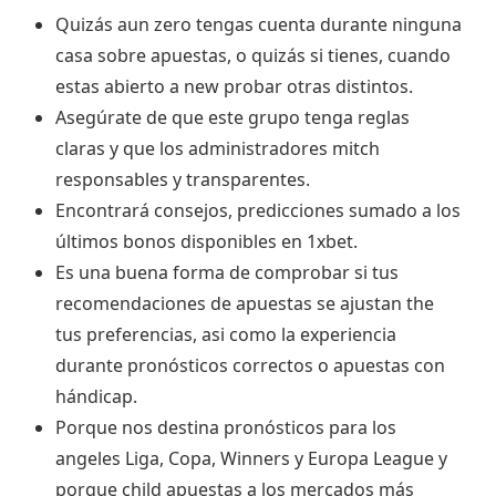
Quizás aun zero tengas cuenta durante ninguna
casa sobre apuestas, o quizás si tienes, cuando
estas abierto a new probar otras distintos.
Asegúrate de que este grupo tenga reglas
claras y que los administradores mitch
responsables y transparentes.
Encontrará consejos, predicciones sumado a los
últimos bonos disponibles en 1xbet.
Es una buena forma de comprobar si tus
recomendaciones de apuestas se ajustan the
tus preferencias, asi como la experiencia
durante pronósticos correctos o apuestas con
hándicap.
Porque nos destina pronósticos para los
angeles Liga, Copa, Winners y Europa League y
porque child apuestas a los mercados más