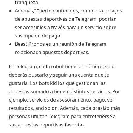
franqueza.
Además,” “cierto contenidos, como los consejos
de apuestas deportivas de Telegram, podrían
ser accesibles a través para un servicio sobre
suscripción de pago.
Beast Pronos es un reunión de Telegram
relacionada apuestas deportivas.
En Telegram, cada robot tiene un número; solo
deberás buscarlo y seguir una cuenta que te
gustaría. Los bots kid los que gestionan las
apuestas sumado a tienen distintos servicios. Por
ejemplo, servicios de asesoramiento, pago, ver
resultados, and so on. Además, cada ocasião más
personas utilizan Telegram para entretenerse a
sus apuestas deportivas favoritas.