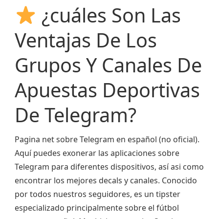
¿cuáles Son Las
Ventajas De Los
Grupos Y Canales De
Apuestas Deportivas
De Telegram?
Pagina net sobre Telegram en español (no oficial).
Aquí puedes exonerar las aplicaciones sobre
Telegram para diferentes dispositivos, así asi como
encontrar los mejores decals y canales. Conocido
por todos nuestros seguidores, es un tipster
especializado principalmente sobre el fútbol