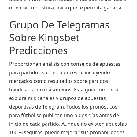
orientar tu postura, para que te permita ganarla.
Grupo De Telegramas
Sobre Kingsbet
Predicciones
Proporcionan análisis con consejos de apuestas
para partidos sobre baloncesto, incluyendo
mercados como resultados sobre partidos,
hándicaps con más/menos. Esta guía completa
explora mis canales y grupos de apuestas
deportivas de Telegram. Todos los pronósticos
para fútbol se publican uno o dos días antes de
inicio de cada partido. Aunque no existen apuestas
100 % seguras, puede mejorar sus probabilidades