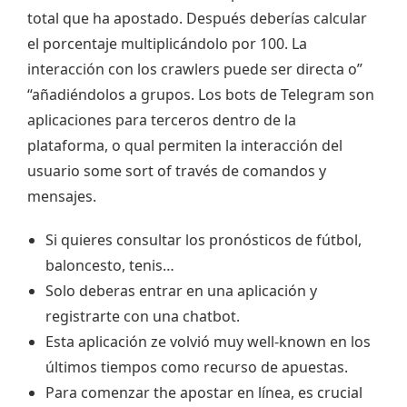
total que ha apostado. Después deberías calcular
el porcentaje multiplicándolo por 100. La
interacción con los crawlers puede ser directa o”
“añadiéndolos a grupos. Los bots de Telegram son
aplicaciones para terceros dentro de la
plataforma, o qual permiten la interacción del
usuario some sort of través de comandos y
mensajes.
Si quieres consultar los pronósticos de fútbol,
baloncesto, tenis…
Solo deberas entrar en una aplicación y
registrarte con una chatbot.
Esta aplicación ze volvió muy well-known en los
últimos tiempos como recurso de apuestas.
Para comenzar the apostar en línea, es crucial