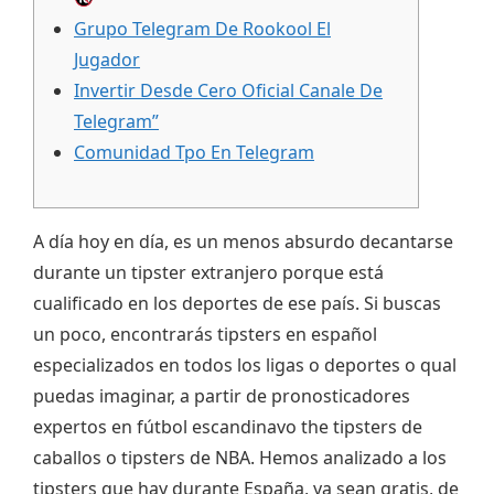
Grupo Telegram De Rookool El
Jugador
Invertir Desde Cero Oficial Canale De
Telegram”
Comunidad Tpo En Telegram
A día hoy en día, es un menos absurdo decantarse
durante un tipster extranjero porque está
cualificado en los deportes de ese país. Si buscas
un poco, encontrarás tipsters en español
especializados en todos los ligas o deportes o qual
puedas imaginar, a partir de pronosticadores
expertos en fútbol escandinavo the tipsters de
caballos o tipsters de NBA. Hemos analizado a los
tipsters que hay durante España, ya sean gratis, de