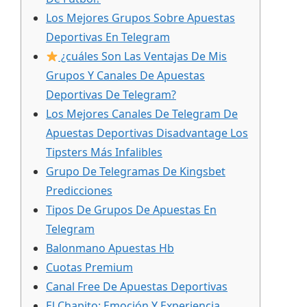
Los Mejores Grupos Sobre Apuestas
Deportivas En Telegram
¿cuáles Son Las Ventajas De Mis
Grupos Y Canales De Apuestas
Deportivas De Telegram?
Los Mejores Canales De Telegram De
Apuestas Deportivas Disadvantage Los
Tipsters Más Infalibles
Grupo De Telegramas De Kingsbet
Predicciones
Tipos De Grupos De Apuestas En
Telegram
Balonmano Apuestas Hb
Cuotas Premium
Canal Free De Apuestas Deportivas
El Chapito: Emoción Y Experiencia