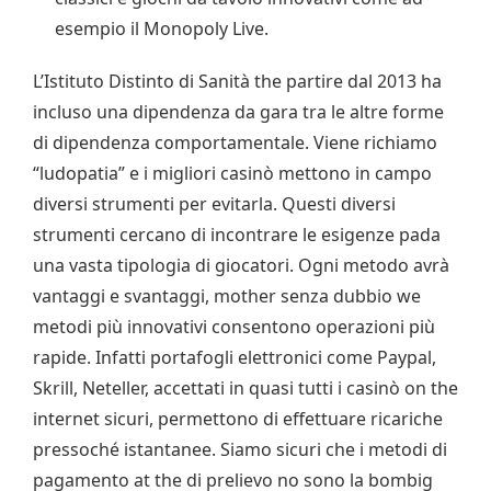
esempio il Monopoly Live.
L’Istituto Distinto di Sanità the partire dal 2013 ha
incluso una dipendenza da gara tra le altre forme
di dipendenza comportamentale. Viene richiamo
“ludopatia” e i migliori casinò mettono in campo
diversi strumenti per evitarla. Questi diversi
strumenti cercano di incontrare le esigenze pada
una vasta tipologia di giocatori. Ogni metodo avrà
vantaggi e svantaggi, mother senza dubbio we
metodi più innovativi consentono operazioni più
rapide. Infatti portafogli elettronici come Paypal,
Skrill, Neteller, accettati in quasi tutti i casinò on the
internet sicuri, permettono di effettuare ricariche
pressoché istantanee. Siamo sicuri che i metodi di
pagamento at the di prelievo no sono la bombig