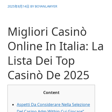
2025年8月14日
BY
BOYANLAWYER
Migliori Casinò
Online In Italia: La
Lista Dei Top
Casinò De 2025
Content
Aspetti Da Considerare Nella Selezione
Del Casino Adm Within Cui Giocare”