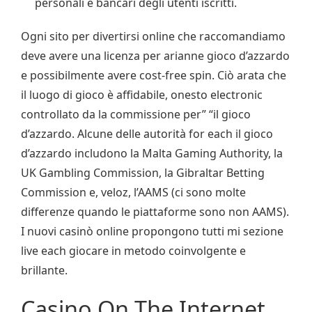
personali e bancari degli utenti iscritti.
Ogni sito per divertirsi online che raccomandiamo
deve avere una licenza per arianne gioco d’azzardo
e possibilmente avere cost-free spin. Ciò arata che
il luogo di gioco è affidabile, onesto electronic
controllato da la commissione per” “il gioco
d’azzardo. Alcune delle autorità for each il gioco
d’azzardo includono la Malta Gaming Authority, la
UK Gambling Commission, la Gibraltar Betting
Commission e, veloz, l’AAMS (ci sono molte
differenze quando le piattaforme sono non AAMS).
I nuovi casinò online propongono tutti mi sezione
live each giocare in metodo coinvolgente e
brillante.
Casino On The Internet