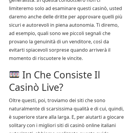
generalista. In questa condottiero non ci
limiteremo solo ad esaminare questi casinò, usted
daremo anche delle dritte per approvare quelli più
sicuri e autorevoli in piena autonomia. Ti diremo,
ad esempio, quali sono we piccoli segnali che
provano la genuinità di un venditore, così da
evitarti spiacevoli sorprese quando arriverà il
momento di riscuotere le vincite.
In Che Consiste Il
Casinò Live?
Oltre questi, poi, troviamo dei siti che sono
naturalmente di scarsissima qualità e di cui, quindi,
è superiore stare alla larga. E, per aiutarti a giocare
solitary con i migliori siti di casinò online italiani