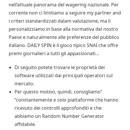
nell’attuale panorama del wagering nazionale. Per
corrente non ci limitiamo a seguire my partner and
i criteri standardizzati dalam valutazione, ma li
personalizziamo in base alla normativa del nostro
Paese e naturalmente alle preferenze del pubblico
italiano. DAILY SPIN è il gioco tipico SNAI che offre
premi giornalieri a tutti gli appassionati…
Di seguito potete trovare le proprietà dei
software utilizzati dai principali operatori sul
mercato.
Per questo motivo, quindi, consigliamo”
“constantemente e solo piattaforme che hanno
ricevuto dei controlli approfonditi e che
abbiamo un Random Number Generator
affidabile.