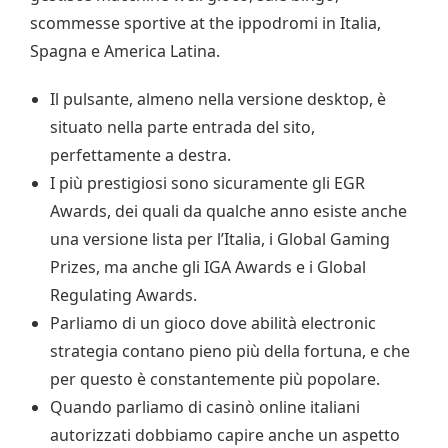
scommesse sportive at the ippodromi in Italia,
Spagna e America Latina.
Il pulsante, almeno nella versione desktop, è
situato nella parte entrada del sito,
perfettamente a destra.
I più prestigiosi sono sicuramente gli EGR
Awards, dei quali da qualche anno esiste anche
una versione lista per l’Italia, i Global Gaming
Prizes, ma anche gli IGA Awards e i Global
Regulating Awards.
Parliamo di un gioco dove abilità electronic
strategia contano pieno più della fortuna, e che
per questo è constantemente più popolare.
Quando parliamo di casinò online italiani
autorizzati dobbiamo capire anche un aspetto