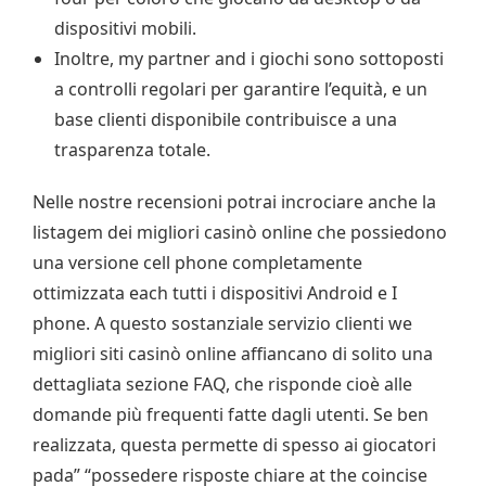
dispositivi mobili.
Inoltre, my partner and i giochi sono sottoposti
a controlli regolari per garantire l’equità, e un
base clienti disponibile contribuisce a una
trasparenza totale.
Nelle nostre recensioni potrai incrociare anche la
listagem dei migliori casinò online che possiedono
una versione cell phone completamente
ottimizzata each tutti i dispositivi Android e I
phone. A questo sostanziale servizio clienti we
migliori siti casinò online affiancano di solito una
dettagliata sezione FAQ, che risponde cioè alle
domande più frequenti fatte dagli utenti. Se ben
realizzata, questa permette di spesso ai giocatori
pada” “possedere risposte chiare at the coincise