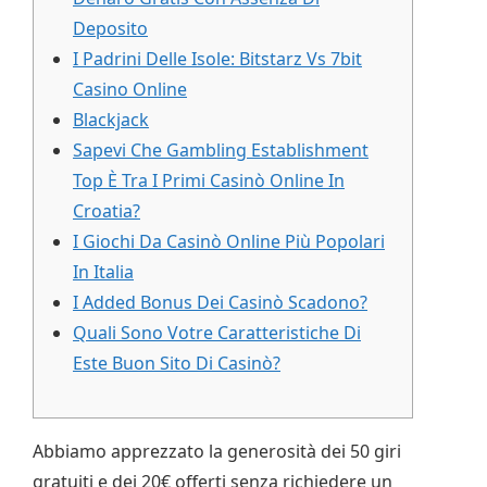
Deposito
I Padrini Delle Isole: Bitstarz Vs 7bit
Casino Online
Blackjack
Sapevi Che Gambling Establishment
Top È Tra I Primi Casinò Online In
Croatia?
I Giochi Da Casinò Online Più Popolari
In Italia
I Added Bonus Dei Casinò Scadono?
Quali Sono Votre Caratteristiche Di
Este Buon Sito Di Casinò?
Abbiamo apprezzato la generosità dei 50 giri
gratuiti e dei 20€ offerti senza richiedere un