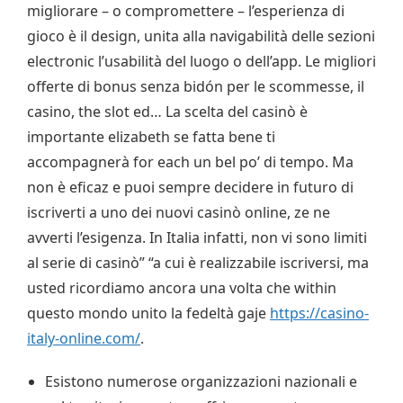
migliorare – o compromettere – l’esperienza di
gioco è il design, unita alla navigabilità delle sezioni
electronic l’usabilità del luogo o dell’app. Le migliori
offerte di bonus senza bidón per le scommesse, il
casino, the slot ed… La scelta del casinò è
importante elizabeth se fatta bene ti
accompagnerà for each un bel po’ di tempo. Ma
non è eficaz e puoi sempre decidere in futuro di
iscriverti a uno dei nuovi casinò online, ze ne
avverti l’esigenza. In Italia infatti, non vi sono limiti
al serie di casinò” “a cui è realizzabile iscriversi, ma
usted ricordiamo ancora una volta che within
questo mondo unito la fedeltà gaje
https://casino-
italy-online.com/
.
Esistono numerose organizzazioni nazionali e