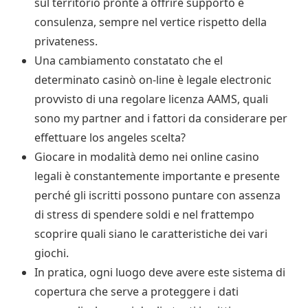
sul territorio pronte a offrire supporto e
consulenza, sempre nel vertice rispetto della
privateness.
Una cambiamento constatato che el
determinato casinò on-line è legale electronic
provvisto di una regolare licenza AAMS, quali
sono my partner and i fattori da considerare per
effettuare los angeles scelta?
Giocare in modalità demo nei online casino
legali è constantemente importante e presente
perché gli iscritti possono puntare con assenza
di stress di spendere soldi e nel frattempo
scoprire quali siano le caratteristiche dei vari
giochi.
In pratica, ogni luogo deve avere este sistema di
copertura che serve a proteggere i dati