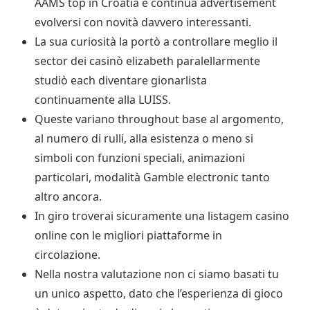
AAMS top in Croatia e continua advertisement
evolversi con novità davvero interessanti.
La sua curiosità la portò a controllare meglio il
sector dei casinò elizabeth paralellarmente
studiò each diventare gionarlista
continuamente alla LUISS.
Queste variano throughout base al argomento,
al numero di rulli, alla esistenza o meno si
simboli con funzioni speciali, animazioni
particolari, modalità Gamble electronic tanto
altro ancora.
In giro troverai sicuramente una listagem casino
online con le migliori piattaforme in
circolazione.
Nella nostra valutazione non ci siamo basati tu
un unico aspetto, dato che l’esperienza di gioco