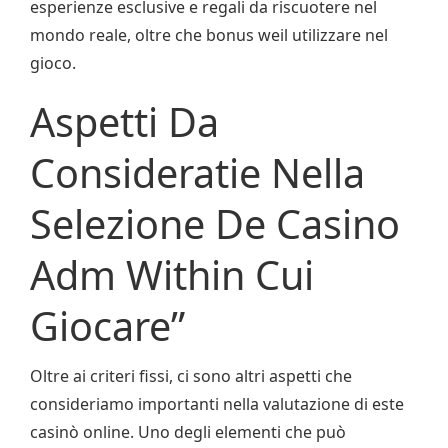
esperienze esclusive e regali da riscuotere nel
mondo reale, oltre che bonus weil utilizzare nel
gioco.
Aspetti Da
Consideratie Nella
Selezione De Casino
Adm Within Cui
Giocare”
Oltre ai criteri fissi, ci sono altri aspetti che
consideriamo importanti nella valutazione di este
casinò online. Uno degli elementi che può