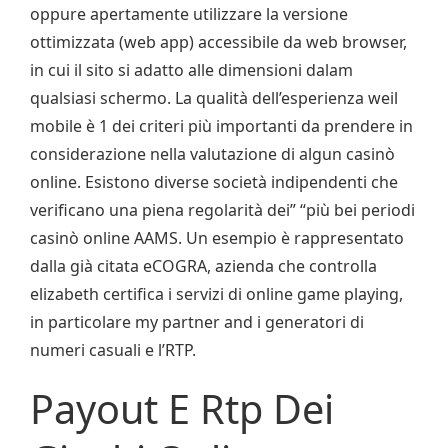
oppure apertamente utilizzare la versione
ottimizzata (web app) accessibile da web browser,
in cui il sito si adatto alle dimensioni dalam
qualsiasi schermo. La qualità dell’esperienza weil
mobile è 1 dei criteri più importanti da prendere in
considerazione nella valutazione di algun casinò
online. Esistono diverse società indipendenti che
verificano una piena regolarità dei” “più bei periodi
casinò online AAMS. Un esempio è rappresentato
dalla già citata eCOGRA, azienda che controlla
elizabeth certifica i servizi di online game playing,
in particolare my partner and i generatori di
numeri casuali e l’RTP.
Payout E Rtp Dei