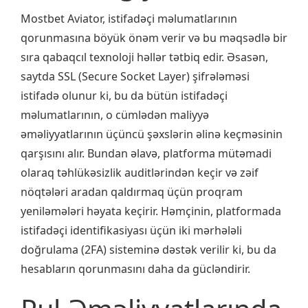
Mostbet Aviator, istifadəçi məlumatlarının
qorunmasına böyük önəm verir və bu məqsədlə bir
sıra qabaqcıl texnoloji həllər tətbiq edir. Əsasən,
saytda SSL (Secure Socket Layer) şifrələməsi
istifadə olunur ki, bu da bütün istifadəçi
məlumatlarının, o cümlədən maliyyə
əməliyyatlarının üçüncü şəxslərin əlinə keçməsinin
qarşısını alır. Bundan əlavə, platforma mütəmadi
olaraq təhlükəsizlik auditlərindən keçir və zəif
nöqtələri aradan qaldırmaq üçün proqram
yeniləmələri həyata keçirir. Həmçinin, platformada
istifadəçi identifikasiyası üçün iki mərhələli
doğrulama (2FA) sisteminə dəstək verilir ki, bu da
hesabların qorunmasını daha da gücləndirir.