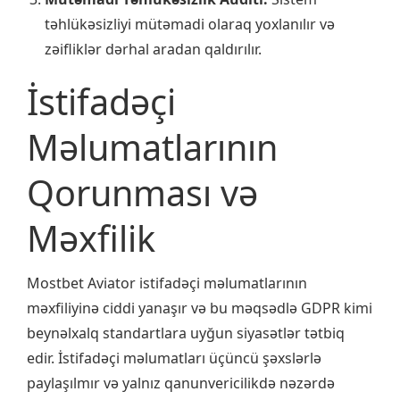
təhlükəsizliyi mütəmadi olaraq yoxlanılır və
zəifliklər dərhal aradan qaldırılır.
İstifadəçi
Məlumatlarının
Qorunması və
Məxfilik
Mostbet Aviator istifadəçi məlumatlarının
məxfiliyinə ciddi yanaşır və bu məqsədlə GDPR kimi
beynəlxalq standartlara uyğun siyasətlər tətbiq
edir. İstifadəçi məlumatları üçüncü şəxslərlə
paylaşılmır və yalnız qanunvericilikdə nəzərdə