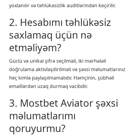
yoxlanılır və təhlükəsizlik auditlərindən keçirilir.
2. Hesabımı təhlükəsiz
saxlamaq üçün nə
etməliyəm?
Güclü və unikal şifrə seçilməli, iki mərhələli
doğrulama aktivləşdirilməli və şəxsi məlumatlarınız
heç kimlə paylaşılmamalıdır. Həmçinin, şübhəli
emaillərdən uzaq durmaq vacibdir.
3. Mostbet Aviator şəxsi
məlumatlarımı
qoruyurmu?