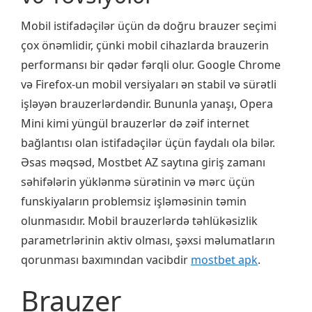
Mobil istifadəçilər üçün də doğru brauzer seçimi
çox önəmlidir, çünki mobil cihazlarda brauzerin
performansı bir qədər fərqli olur. Google Chrome
və Firefox-un mobil versiyaları ən stabil və sürətli
işləyən brauzerlərdəndir. Bununla yanaşı, Opera
Mini kimi yüngül brauzerlər də zəif internet
bağlantısı olan istifadəçilər üçün faydalı ola bilər.
Əsas məqsəd, Mostbet AZ saytına giriş zamanı
səhifələrin yüklənmə sürətinin və mərc üçün
funskiyaların problemsiz işləməsinin təmin
olunmasıdır. Mobil brauzerlərdə təhlükəsizlik
parametrlərinin aktiv olması, şəxsi məlumatların
qorunması baxımından vacibdir
mostbet apk
.
Brauzer