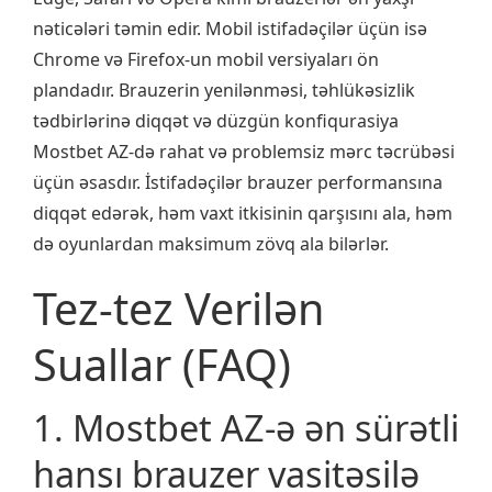
nəticələri təmin edir. Mobil istifadəçilər üçün isə
Chrome və Firefox-un mobil versiyaları ön
plandadır. Brauzerin yenilənməsi, təhlükəsizlik
tədbirlərinə diqqət və düzgün konfiqurasiya
Mostbet AZ-də rahat və problemsiz mərc təcrübəsi
üçün əsasdır. İstifadəçilər brauzer performansına
diqqət edərək, həm vaxt itkisinin qarşısını ala, həm
də oyunlardan maksimum zövq ala bilərlər.
Tez-tez Verilən
Suallar (FAQ)
1. Mostbet AZ-ə ən sürətli
hansı brauzer vasitəsilə