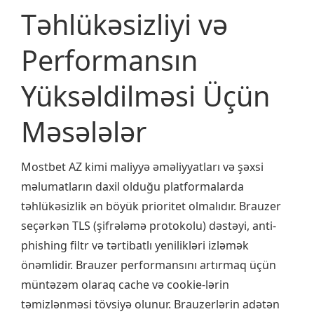
Təhlükəsizliyi və
Performansın
Yüksəldilməsi Üçün
Məsələlər
Mostbet AZ kimi maliyyə əməliyyatları və şəxsi
məlumatların daxil olduğu platformalarda
təhlükəsizlik ən böyük prioritet olmalıdır. Brauzer
seçərkən TLS (şifrələmə protokolu) dəstəyi, anti-
phishing filtr və tərtibatlı yenilikləri izləmək
önəmlidir. Brauzer performansını artırmaq üçün
müntəzəm olaraq cache və cookie-lərin
təmizlənməsi tövsiyə olunur. Brauzerlərin adətən