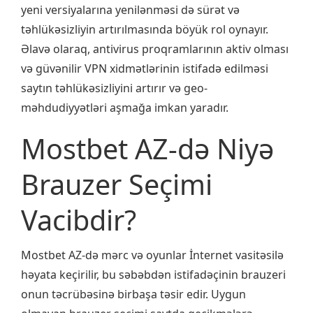
yeni versiyalarına yenilənməsi də sürət və
təhlükəsizliyin artırılmasında böyük rol oynayır.
Əlavə olaraq, antivirus proqramlarının aktiv olması
və güvənilir VPN xidmətlərinin istifadə edilməsi
saytın təhlükəsizliyini artırır və geo-
məhdudiyyətləri aşmağa imkan yaradır.
Mostbet AZ-də Niyə
Brauzer Seçimi
Vacibdir?
Mostbet AZ-də mərc və oyunlar İnternet vasitəsilə
həyata keçirilir, bu səbəbdən istifadəçinin brauzeri
onun təcrübəsinə birbaşa təsir edir. Uygun