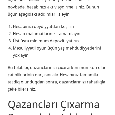
növbədə, hesabınızı aktivləşdirməlisiniz. Bunun
üçün aşağıdakı addımları izləyin:
Hesabınızı qeydiyyatdan keçirin
Hesab məlumatlarınızı tamamlayın
Üst üstə minimum depoziti yatırın
Məsuliyyətli oyun üçün yaş məhdudiyyətlərini
yoxlayın
Bu tələblər, qazanclarınızı çıxararkən mümkün olan
çətinliklərinin qarşısını alır. Hesabınız tamamilə
təsdiq olunduqdan sonra, qazanclarınızı rahatlıqla
çəkə bilərsiniz.
Qazancları Çıxarma