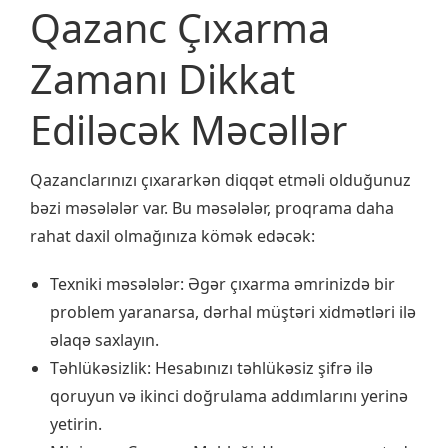
Qazanc Çıxarma
Zamanı Dikkat
Ediləcək Məcəllər
Qazanclarınızı çıxararkən diqqət etməli olduğunuz
bəzi məsələlər var. Bu məsələlər, proqrama daha
rahat daxil olmağınıza kömək edəcək:
Texniki məsələlər: Əgər çıxarma əmrinizdə bir
problem yaranarsa, dərhal müştəri xidmətləri ilə
əlaqə saxlayın.
Təhlükəsizlik: Hesabınızı təhlükəsiz şifrə ilə
qoruyun və ikinci doğrulama addımlarını yerinə
yetirin.