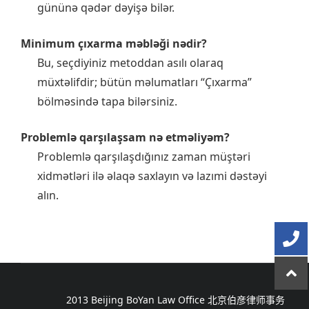
gününə qədər dəyişə bilər.
Minimum çıxarma məbləği nədir?
Bu, seçdiyiniz metoddan asılı olaraq
müxtəlifdir; bütün məlumatları “Çıxarma”
bölməsində tapa bilərsiniz.
Problemlə qarşılaşsam nə etməliyəm?
Problemlə qarşılaşdığınız zaman müştəri
xidmətləri ilə əlaqə saxlayın və lazımi dəstəyi
alın.
2013 Beijing BoYan Law Office 北京伯彦律师事务