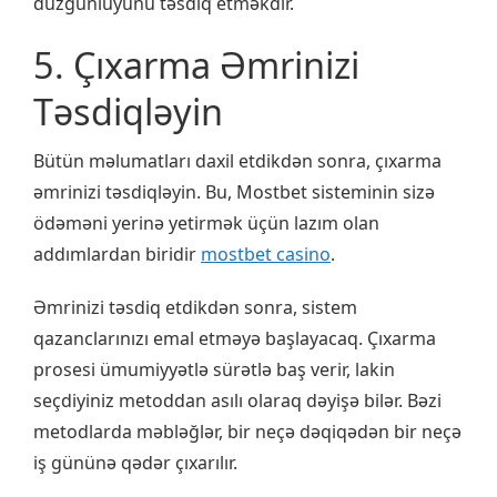
düzgünlüyünü təsdiq etməkdir.
5. Çıxarma Əmrinizi
Təsdiqləyin
Bütün məlumatları daxil etdikdən sonra, çıxarma
əmrinizi təsdiqləyin. Bu, Mostbet sisteminin sizə
ödəməni yerinə yetirmək üçün lazım olan
addımlardan biridir
mostbet casino
.
Əmrinizi təsdiq etdikdən sonra, sistem
qazanclarınızı emal etməyə başlayacaq. Çıxarma
prosesi ümumiyyətlə sürətlə baş verir, lakin
seçdiyiniz metoddan asılı olaraq dəyişə bilər. Bəzi
metodlarda məbləğlər, bir neçə dəqiqədən bir neçə
iş gününə qədər çıxarılır.