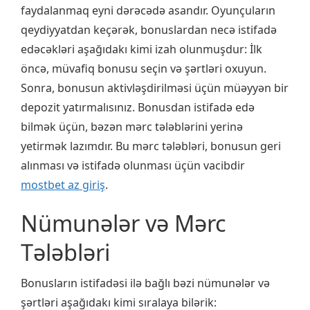
faydalanmaq eyni dərəcədə asandır. Oyunçuların
qeydiyyatdan keçərək, bonuslardan necə istifadə
edəcəkləri aşağıdakı kimi izah olunmuşdur: İlk
öncə, müvafiq bonusu seçin və şərtləri oxuyun.
Sonra, bonusun aktivləşdirilməsi üçün müəyyən bir
depozit yatırmalısınız. Bonusdan istifadə edə
bilmək üçün, bəzən mərc tələblərini yerinə
yetirmək lazımdır. Bu mərc tələbləri, bonusun geri
alınması və istifadə olunması üçün vacibdir
mostbet az giriş
.
Nümunələr və Mərc
Tələbləri
Bonusların istifadəsi ilə bağlı bəzi nümunələr və
şərtləri aşağıdakı kimi sıralaya bilərik: