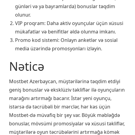
günləri və ya bayramlarda) bonuslar təqdim
olunur.
VIP proqram: Daha aktiv oyunçular üçün xüsusi
mükafatlar və benifitlər əldə olunma imkanı.
Promo kod sistemi: Onlayn anketlər və sosial
media üzərində promosyonları izləyin.
Nəticə
Mostbet Azerbaycan, müştərilərinə təqdim etdiyi
geniş bonuslar və eksklüziv təkliflər ilə oyunçuların
marağını artırmağı bacarır. İstər yeni oyunçu,
istərsə də təcrübəli bir mərclər, hər kəs üçün
Mostbet-də müvafiq bir şey var. Böyük məbləğdə
bonuslar, mövsümi promosiyalar və xüsusi təkliflər,
müştərilərə oyun təcrübələrini artırmağa kömək