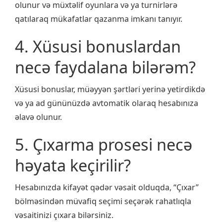
olunur və müxtəlif oyunlara və ya turnirlərə
qatılaraq mükafatlar qazanma imkanı tanıyır.
4. Xüsusi bonuslardan
necə faydalana bilərəm?
Xüsusi bonuslar, müəyyən şərtləri yerinə yetirdikdə
və ya ad gününüzdə avtomatik olaraq hesabınıza
əlavə olunur.
5. Çıxarma prosesi necə
həyata keçirilir?
Hesabınızda kifayət qədər vəsait olduqda, “Çıxar”
bölməsindən müvafiq seçimi seçərək rahatlıqla
vəsaitinizi çıxara bilərsiniz.