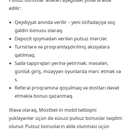
Pulsuz bonuslar adətən aşağıdakı yollarla əldə
edilir:
Qeydiyyat anında verilir – yeni istifadəçiyə xoş
gəldin bonusu olaraq.
Depozit qoymadan verilən pulsuz mərclər.
Turnirlərə və proqramlaşdırılmış aksiyalara
qatılmaq.
Sadə tapşırıqları yerinə yetirmək: məsələn,
günlük giriş, müəyyən oyunlarda mərc etmək və
s.
Referal proqramına qoşulmaq və dostları dəvət
etməklə bonus qazanmaq.
Əlavə olaraq, Mostbet-in mobil tətbiqini
yükləyənlər üçün də xüsusi pulsuz bonuslar təqdim
olunur. Pulsuz bonusların əldə olunması üçün