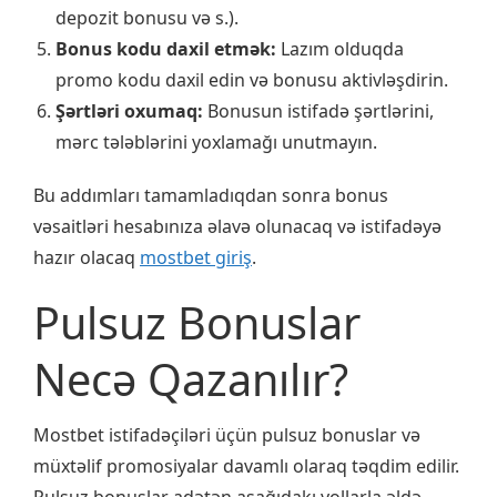
depozit bonusu və s.).
Bonus kodu daxil etmək:
Lazım olduqda
promo kodu daxil edin və bonusu aktivləşdirin.
Şərtləri oxumaq:
Bonusun istifadə şərtlərini,
mərc tələblərini yoxlamağı unutmayın.
Bu addımları tamamladıqdan sonra bonus
vəsaitləri hesabınıza əlavə olunacaq və istifadəyə
hazır olacaq
mostbet giriş
.
Pulsuz Bonuslar
Necə Qazanılır?
Mostbet istifadəçiləri üçün pulsuz bonuslar və
müxtəlif promosiyalar davamlı olaraq təqdim edilir.