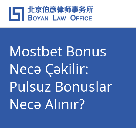
Mostbet Bonus
Necə Çəkilir:
Pulsuz Bonuslar
Necə Alınır?