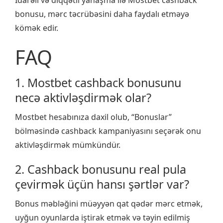
İdarəli və diqqətli yanaşma ilə Mostbet cashback
bonusu, mərc təcrübəsini daha faydalı etməyə
kömək edir.
FAQ
1. Mostbet cashback bonusunu
necə aktivləşdirmək olar?
Mostbet hesabınıza daxil olub, “Bonuslar”
bölməsində cashback kampaniyasını seçərək onu
aktivləşdirmək mümkündür.
2. Cashback bonusunu real pula
çevirmək üçün hansı şərtlər var?
Bonus məbləğini müəyyən qat qədər mərc etmək,
uyğun oyunlarda iştirak etmək və təyin edilmiş