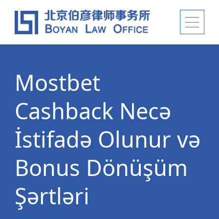
Mostbet
Cashback Necə
İstifadə Olunur və
Bonus Dönüşüm
Şərtləri