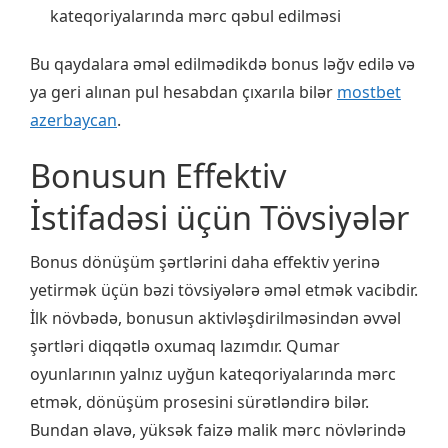
kateqoriyalarında mərc qəbul edilməsi
Bu qaydalara əməl edilmədikdə bonus ləğv edilə və
ya geri alınan pul hesabdan çıxarıla bilər
mostbet
azerbaycan
.
Bonusun Effektiv
İstifadəsi üçün Tövsiyələr
Bonus dönüşüm şərtlərini daha effektiv yerinə
yetirmək üçün bəzi tövsiyələrə əməl etmək vacibdir.
İlk növbədə, bonusun aktivləşdirilməsindən əvvəl
şərtləri diqqətlə oxumaq lazımdır. Qumar
oyunlarının yalnız uyğun kateqoriyalarında mərc
etmək, dönüşüm prosesini sürətləndirə bilər.
Bundan əlavə, yüksək faizə malik mərc növlərində