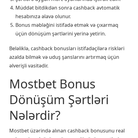
Müddət bitdikdən sonra cashback avtomatik
hesabınıza əlavə olunur.
Bonus məbləğini istifadə etmək və çıxarmaq
üçün dönüşüm şərtlərini yerinə yetirin.
Beləliklə, cashback bonusları istifadəçilərə riskləri
azalda bilmək və uduş şanslarını artırmaq üçün
əlverişli vasitədir.
Mostbet Bonus
Dönüşüm Şərtləri
Nələrdir?
Mostbet üzərində alınan cashback bonusunu real