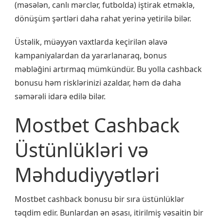
(məsələn, canlı mərclər, futbolda) iştirak etməklə,
dönüşüm şərtləri daha rahat yerinə yetirilə bilər.
Üstəlik, müəyyən vaxtlarda keçirilən əlavə
kampaniyalardan da yararlanaraq, bonus
məbləğini artırmaq mümkündür. Bu yolla cashback
bonusu həm risklərinizi azaldar, həm də daha
səmərəli idarə edilə bilər.
Mostbet Cashback
Üstünlükləri və
Məhdudiyyətləri
Mostbet cashback bonusu bir sıra üstünlüklər
təqdim edir. Bunlardan ən əsası, itirilmiş vəsaitin bir