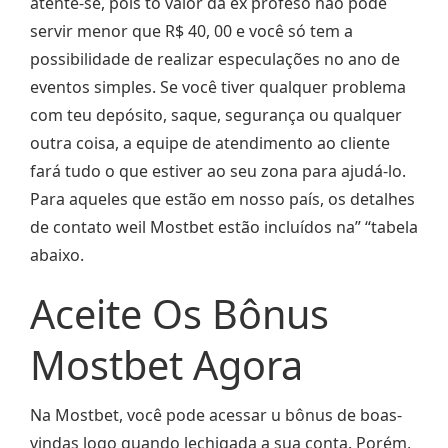
atente-se, pois to valor da ex profeso não pode
servir menor que R$ 40, 00 e você só tem a
possibilidade de realizar especulações no ano de
eventos simples. Se você tiver qualquer problema
com teu depósito, saque, segurança ou qualquer
outra coisa, a equipe de atendimento ao cliente
fará tudo o que estiver ao seu zona para ajudá-lo.
Para aqueles que estão em nosso país, os detalhes
de contato weil Mostbet estão incluídos na” “tabela
abaixo.
Aceite Os Bônus
Mostbet Agora
Na Mostbet, você pode acessar u bônus de boas-
vindas logo quando lechigada a sua conta. Porém,