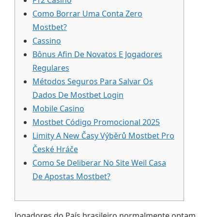
F12 Casino
Como Borrar Uma Conta Zero
Mostbet?
Cassino
Bônus Afin De Novatos E Jogadores
Regulares
Métodos Seguros Para Salvar Os
Dados De Mostbet Login
Mobile Casino
Mostbet Código Promocional 2025
Limity A New Časy Výběrů Mostbet Pro
České Hráče
Como Se Deliberar No Site Weil Casa
De Apostas Mostbet?
Jogadores do País brasileiro normalmente optam