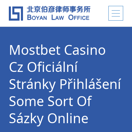
Mostbet Casino
Cz Oficiální
Stránky Přihlášení
Some Sort Of
Sázky Online