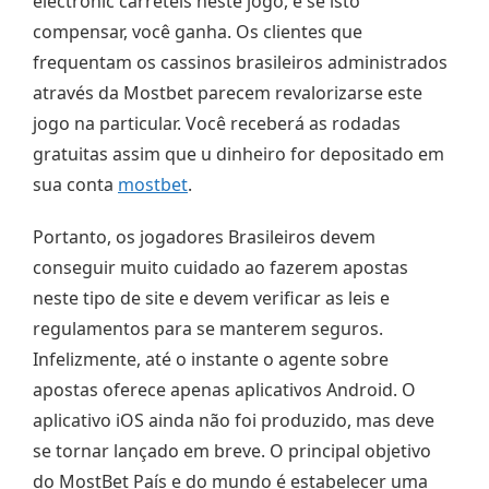
electronic carretéis neste jogo, e se isto
compensar, você ganha. Os clientes que
frequentam os cassinos brasileiros administrados
através da Mostbet parecem revalorizarse este
jogo na particular. Você receberá as rodadas
gratuitas assim que u dinheiro for depositado em
sua conta
mostbet
.
Portanto, os jogadores Brasileiros devem
conseguir muito cuidado ao fazerem apostas
neste tipo de site e devem verificar as leis e
regulamentos para se manterem seguros.
Infelizmente, até o instante o agente sobre
apostas oferece apenas aplicativos Android. O
aplicativo iOS ainda não foi produzido, mas deve
se tornar lançado em breve. O principal objetivo
do MostBet País e do mundo é estabelecer uma