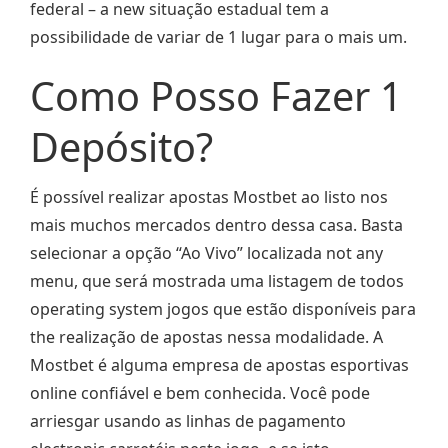
federal – a new situação estadual tem a
possibilidade de variar de 1 lugar para o mais um.
Como Posso Fazer 1
Depósito?
É possível realizar apostas Mostbet ao listo nos
mais muchos mercados dentro dessa casa. Basta
selecionar a opção “Ao Vivo” localizada not any
menu, que será mostrada uma listagem de todos
operating system jogos que estão disponíveis para
the realização de apostas nessa modalidade. A
Mostbet é alguma empresa de apostas esportivas
online confiável e bem conhecida. Você pode
arriesgar usando as linhas de pagamento