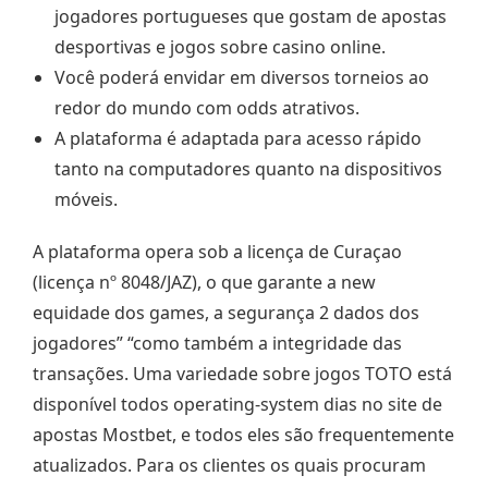
jogadores portugueses que gostam de apostas
desportivas e jogos sobre casino online.
Você poderá envidar em diversos torneios ao
redor do mundo com odds atrativos.
A plataforma é adaptada para acesso rápido
tanto na computadores quanto na dispositivos
móveis.
A plataforma opera sob a licença de Curaçao
(licença nº 8048/JAZ), o que garante a new
equidade dos games, a segurança 2 dados dos
jogadores” “como também a integridade das
transações. Uma variedade sobre jogos TOTO está
disponível todos operating-system dias no site de
apostas Mostbet, e todos eles são frequentemente
atualizados. Para os clientes os quais procuram