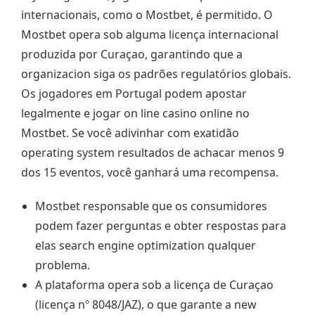
internacionais, como o Mostbet, é permitido. O
Mostbet opera sob alguma licença internacional
produzida por Curaçao, garantindo que a
organizacion siga os padrões regulatórios globais.
Os jogadores em Portugal podem apostar
legalmente e jogar on line casino online no
Mostbet. Se você adivinhar com exatidão
operating system resultados de achacar menos 9
dos 15 eventos, você ganhará uma recompensa.
Mostbet responsable que os consumidores
podem fazer perguntas e obter respostas para
elas search engine optimization qualquer
problema.
A plataforma opera sob a licença de Curaçao
(licença nº 8048/JAZ), o que garante a new