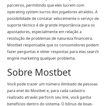
parceiros, permitindo que eles lucrem com
operating system lucros dos jogadores atraídos. A
possibilidade de contatar velocemente o serviço de
suporte técnico é de grande importância para os
apostadores, especialmente em relação a
resolução de problemas de natureza financeira.
Mostbet responsable que os consumidores podem
fazer perguntas e obter respostas para elas search
engine marketing qualquer problema.
Sobre Mostbet
Você pode trazer um número ilimitado de pessoas
para enel do Mostbet e, para cada cadastro
realizado através perform seu link, você ganha
benefícios dentro do sistema. O bônus de boas-