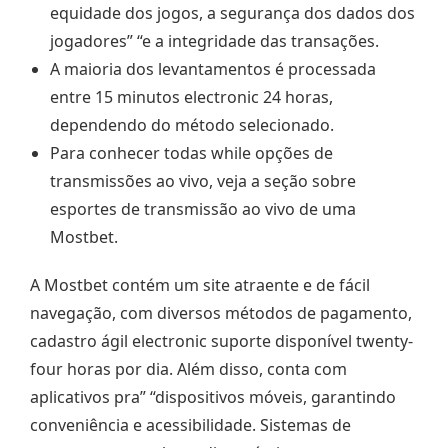
equidade dos jogos, a segurança dos dados dos
jogadores” “e a integridade das transações.
A maioria dos levantamentos é processada
entre 15 minutos electronic 24 horas,
dependendo do método selecionado.
Para conhecer todas while opções de
transmissões ao vivo, veja a seção sobre
esportes de transmissão ao vivo de uma
Mostbet.
A Mostbet contém um site atraente e de fácil
navegação, com diversos métodos de pagamento,
cadastro ágil electronic suporte disponível twenty-
four horas por dia. Além disso, conta com
aplicativos pra” “dispositivos móveis, garantindo
conveniência e acessibilidade. Sistemas de