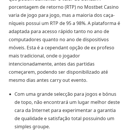
porcentagem de retorno (RTP) no Mostbet Casino
varia de jogo para jogo, mas a maioria dos caça-
níqueis possui um RTP de 95 a 98%. A plataforma é
adaptada para acesso rápido tanto no ano de
computadores quanto no ano de dispositivos
móveis. Esta é a cependant opção de ex profeso
mais tradicional, onde o jogador
intencionadamente, antes das partidas
começarem, podendo ser disponibilizado até
mesmo dias antes carry out evento.
Com uma grande selecção para jogos e bónus
de topo, não encontrará um lugar melhor deste
cara da Internet para experimentar a garantia
de qualidade e satisfação total possuindo um
simples groupe.