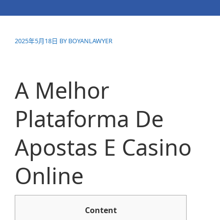
2025年5月18日
BY
BOYANLAWYER
A Melhor
Plataforma De
Apostas E Casino
Online
Content