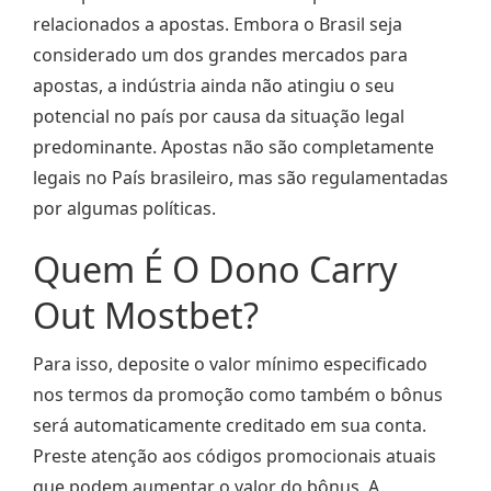
relacionados a apostas. Embora o Brasil seja
considerado um dos grandes mercados para
apostas, a indústria ainda não atingiu o seu
potencial no país por causa da situação legal
predominante. Apostas não são completamente
legais no País brasileiro, mas são regulamentadas
por algumas políticas.
Quem É O Dono Carry
Out Mostbet?
Para isso, deposite o valor mínimo especificado
nos termos da promoção como também o bônus
será automaticamente creditado em sua conta.
Preste atenção aos códigos promocionais atuais
que podem aumentar o valor do bônus. A