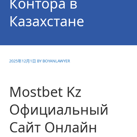
Контора в
Казахстане
2025年12月1日
BY
BOYANLAWYER
Mostbet Kz
Официальный
Сайт Онлайн