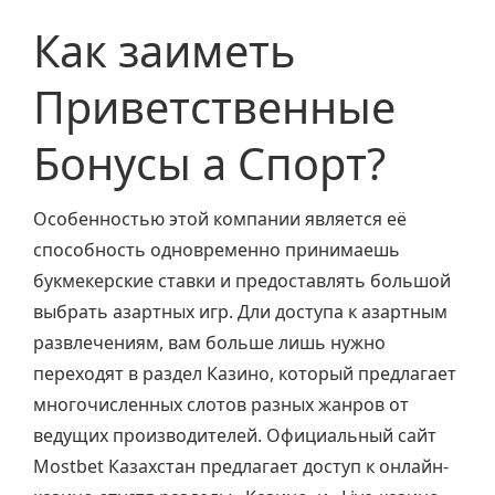
Как заиметь
Приветственные
Бонусы а Спорт?
Особенностью этой компании является её
способность одновременно принимаешь
букмекерские ставки и предоставлять большой
выбрать азартных игр. Дли доступа к азартным
развлечениям, вам больше лишь нужно
переходят в раздел Казино, который предлагает
многочисленных слотов разных жанров от
ведущих производителей. Официальный сайт
Mostbet Казахстан предлагает доступ к онлайн-