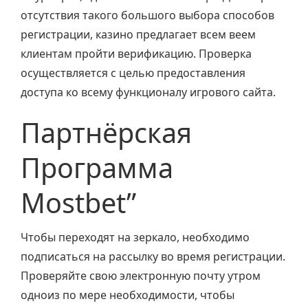
отсутствия такого большого выбора способов
регистрации, казино предлагает всем веем
клиентам пройти верификацию. Проверка
осуществляется с целью предоставления
доступа ко всему функционалу игрового сайта.
Партнёрская
Программа
Mostbet”
Чтобы переходят на зеркало, необходимо
подписаться на рассылку во время регистрации.
Проверяйте свою электронную почту утром
одноиз по мере необходимости, чтобы