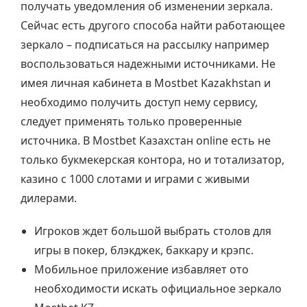
получать уведомления об изменении зеркала.
Сейчас есть другого способа найти работающее
зеркало – подписаться на рассылку например
воспользоваться надежными источниками. Не
имея личная кабинета в Mostbet Kazakhstan и
необходимо получить доступ нему сервису,
следует применять только проверенные
источника. В Mostbet Казахстан online есть не
только букмекерская контора, но и тотализатор,
казино с 1000 слотами и играми с живыми
дилерами.
Игроков ждет большой выбрать столов для
игры в покер, блэкджек, баккару и крэпс.
Мобильное приложение избавляет ото
необходимости искать официальное зеркало