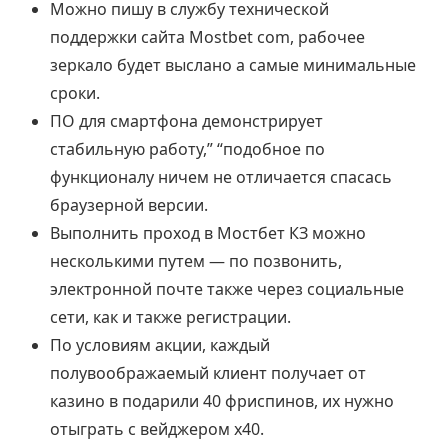
Можно пишу в службу технической
поддержки сайта Mostbet com, рабочее
зеркало будет выслано а самые минимальные
сроки.
ПО для смартфона демонстрирует
стабильную работу,” “подобное по
функционалу ничем не отличается спасась
браузерной версии.
Выполнить проход в Мостбет КЗ можно
несколькими путем — по позвонить,
электронной почте также через социальные
сети, как и также регистрации.
По условиям акции, каждый
полувоображаемый клиент получает от
казино в подарили 40 фриспинов, их нужно
отыграть с вейджером х40.