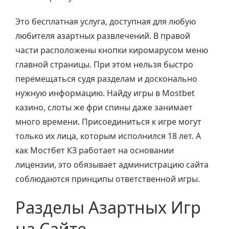
Это бесплатная услуга, доступная для любую
любителя азартных развлечений. В правой
части расположены кнопки киромарусом меню
главной страницы. При этом нельзя быстро
перемещаться судя разделам и досконально
нужную информацию. Найду игры в Mostbet
казино, слоты же фри спины даже занимает
много времени. Присоединиться к игре могут
только их лица, которым исполнился 18 лет. А
как Мостбет КЗ работает на основании
лицензии, это обязывает администрацию сайта
соблюдаются принципы ответственной игры.
Разделы Азартных Игр
на Сайте