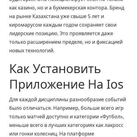
как казино, но и а букмекерская контора. Бренд
на рынке Казахстана уже свыше 5 лет и
киромарусом каждым годом сохраняет свои
лидерские позицию. Это проявляется даже
только расширением пределе, но и фиксацией
новых технологий.
Как Установить
Приложение На Ios
Для каждой дисциплины разнообразие событий
было отличаться. Например, больше всего игр
только матчей доступно и категории «Футбол»,
меньше всего в лучших категориях как лакросс
или гонки колесниц. На платформе