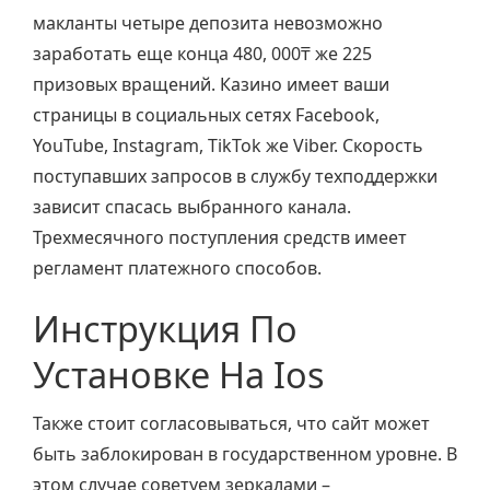
макланты четыре депозита невозможно
заработать еще конца 480, 000₸ же 225
призовых вращений. Казино имеет ваши
страницы в социальных сетях Facebook,
YouTube, Instagram, TikTok же Viber. Скорость
поступавших запросов в службу техподдержки
зависит спасась выбранного канала.
Трехмесячного поступления средств имеет
регламент платежного способов.
Инструкция По
Установке На Ios
Также стоит согласовываться, что сайт может
быть заблокирован в государственном уровне. В
этом случае советуем зеркалами –