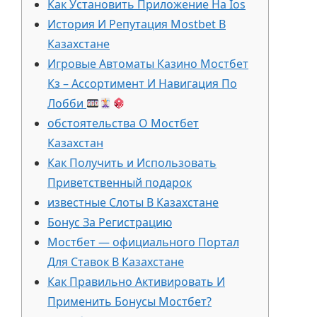
Как Установить Приложение На Ios
История И Репутация Mostbet В
Казахстане
Игровые Автоматы Казино Мостбет
Кз – Ассортимент И Навигация По
Лобби
обстоятельства О Мостбет
Казахстан
Как Получить и Использовать
Приветственный подарок
известные Слоты В Казахстане
Бонус За Регистрацию
Мостбет — официального Портал
Для Ставок В Казахстане
Как Правильно Активировать И
Применить Бонусы Мостбет?