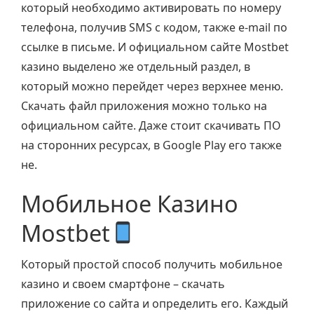
который необходимо активировать по номеру
телефона, получив SMS с кодом, также e-mail по
ссылке в письме. И официальном сайте Mostbet
казино выделено же отдельный раздел, в
который можно перейдет через верхнее меню.
Скачать файл приложения можно только на
официальном сайте. Даже стоит скачивать ПО
на сторонних ресурсах, в Google Play его также
не.
Мобильное Казино
Mostbet
Который простой способ получить мобильное
казино и своем смартфоне – скачать
приложение со сайта и определить его. Каждый