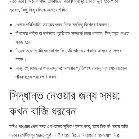
নিতে হবে। অনেক সময় তাড়াহুড়ো করে সিদ্ধান্ত নেওয়া ভুল হতে পারে।
সুতরাং, কিছু কিছুর দিকে মনোযোগ দিন:
খেলার পরিস্থিতি: ম্যাচের শুরুর দিকে সবকিছু বিশ্লেষণ করুন।
বিপক্ষের শক্তি বা দুর্বলতা: প্রতিপক্ষ সম্পর্কে জানা থাকলে, সিদ্ধান্ত নেওয়া
সহজ হবে।
টিমের ফর্মেশন: টিমের কৌশল কি যেটি তাদের উপকারে আসবে তা লক্ষ্য
করুন।
অন্য প্লেয়ারদের পারফরম্যান্স: আপনার প্রতিপক্ষের অন্যান্য খেলোয়াড়ের
পারফরমেন্স পর্যবেক্ষণ করুন।
সিদ্ধান্ত নেওয়ার জন্য সময়:
কখন বাজি ধরবেন
যদিও পাওয়ার প্লে সময় একধরনের সুবিধা প্রদান করে, তবে ঠিক কী সময়ে বাজি
ধরবেন সেটিও খুব গুরুত্বপূর্ণ। এই সময়ে নীচের বিষয়গুলো মনোযোগ দিন: