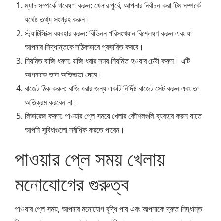
ম্যাচ সম্পর্কে গবেষণা করুন: খেলার পূর্বে, আপনার নির্বাচন করা টিম সম্পর্কে
যথেষ্ট তথ্য সংগ্রহ করুন।
স্ট্যাটিস্টিক্স ব্যবহার করুন: বিভিন্ন পরিসংখ্যান বিশ্লেষণ করুন এবং যা
আপনার সিদ্ধান্তকে সঠিকভাবে প্রভাবিত করবে।
নিয়মিত বাজি ধরুন: বাজি ধরার সময় নিয়মিত হওয়ার চেষ্টা করুন। এটি
আপনাকে ভাল অভিজ্ঞতা দেবে।
বাজেট ঠিক করুন: বাজি ধরার জন্য একটি নির্দিষ্ট বাজেট সেট করুন এবং তা
অতিক্রম করবেন না।
লিভারেজ করুন: পাওয়ার প্লে সময়ে খেলার কৌশলগুলি ব্যবহার করুন যাতে
আপনি সুবিধাগুলো সর্বাধিক করতে পারেন।
পাওয়ার প্লে সময় খেলায়
মনোযোগের গুরুত্ব
পাওয়ার প্লে সময়, আপনার মনোযোগ বৃদ্ধি পায় এবং আপনাকে দ্রুত সিদ্ধান্ত