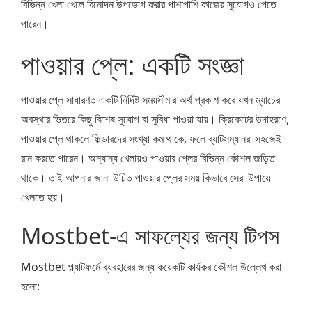
বিভিন্ন খেলা খেলে বিনোদন উপভোগ করার পাশাপাশি কাজের সুযোগও পেতে
পারেন।
পাওয়ার প্লে: একটি সংজ্ঞা
পাওয়ার প্লে সাধারণত একটি নির্দিষ্ট সময়সীমার অর্থ প্রকাশ করে যখন ম্যাচের
অবস্থার ভিতরে কিছু বিশেষ সুযোগ বা সুবিধা পাওয়া যায়। ক্রিকেটের উদাহরণে,
পাওয়ার প্লে থাকলে ফিল্ডারদের সংখ্যা কম থাকে, ফলে ব্যাটসম্যানরা সহজেই
রান করতে পারেন। অন্যান্য খেলায়ও পাওয়ার প্লের বিভিন্ন কৌশল জড়িত
থাকে। তাই আপনার জানা উচিত পাওয়ার প্লের সময় কিভাবে সেরা উপায়ে
খেলতে হয়।
Mostbet-এ সাফল্যের জন্য টিপস
Mostbet প্ল্যাটফর্মে ব্যবহারের জন্য কয়েকটি কার্যকর কৌশল উল্লেখ করা
হলো: