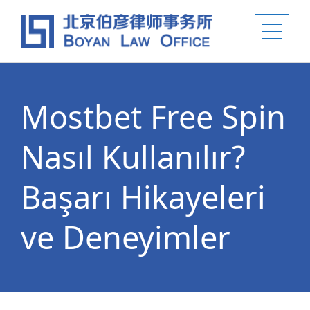
Mostbet Free Spin
Nasıl Kullanılır?
Başarı Hikayeleri
ve Deneyimler