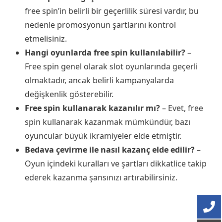
free spin’in belirli bir geçerlilik süresi vardır, bu
nedenle promosyonun şartlarını kontrol
etmelisiniz.
Hangi oyunlarda free spin kullanılabilir?
–
Free spin genel olarak slot oyunlarında geçerli
olmaktadır, ancak belirli kampanyalarda
değişkenlik gösterebilir.
Free spin kullanarak kazanılır mı?
– Evet, free
spin kullanarak kazanmak mümkündür, bazı
oyuncular büyük ikramiyeler elde etmiştir.
Bedava çevirme ile nasıl kazanç elde edilir?
–
Oyun içindeki kuralları ve şartları dikkatlice takip
ederek kazanma şansınızı artırabilirsiniz.