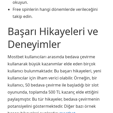
okuyun.
Free spinlerin hangi dönemlerde verileceğini
takip edin.
Başarı Hikayeleri ve
Deneyimler
Mostbet kullanıcıları arasında bedava çevirme
kullanarak büyük kazanımlar elde eden birçok
kullanıcı bulunmaktadır. Bu başarı hikayeleri, yeni
kullanıcılar için ilham verici olabilir. Örneğin, bir
kullanıcı, 50 bedava çevirme ile başladığı bir slot
oyununda, toplamda 500 TL kazanç elde ettiğini
paylaşmıştır. Bu tür hikayeler, bedava çevirmenin
potansiyelini göstermektedir. Diğer bazı örnek