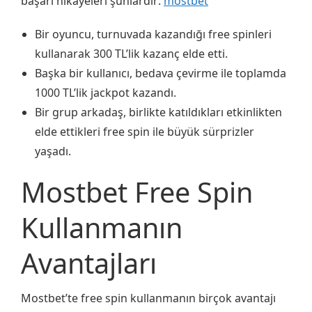
başarı hikayeleri şunlardır:
mostbet
Bir oyuncu, turnuvada kazandığı free spinleri
kullanarak 300 TL’lik kazanç elde etti.
Başka bir kullanıcı, bedava çevirme ile toplamda
1000 TL’lik jackpot kazandı.
Bir grup arkadaş, birlikte katıldıkları etkinlikten
elde ettikleri free spin ile büyük sürprizler
yaşadı.
Mostbet Free Spin
Kullanmanın
Avantajları
Mostbet’te free spin kullanmanın birçok avantajı