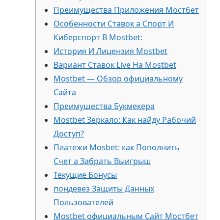
Преимущества Приложения Мостбет
Особенности Ставок а Спорт И
Киберспорт В Mostbet:
История И Лицензия Mostbet
Вариант Ставок Live На Mostbet
Mostbet — Обзор официальному
Сайта
Преимущества Букмекера
Mostbet Зеркало: Как найду Рабочий
Доступ?
Платежи Mosbet: как Пополнить
Счет а Забрать Выигрыш
Текущие Бонусы
пондевез Защиты Данных
Пользователей
Mostbet официальным Сайт Мостбет