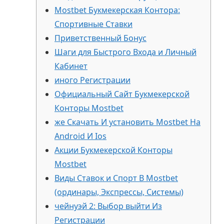
Mostbet Букмекерская Контора:
Спортивные Ставки
Приветственный Бонус
Шаги для Быстрого Входа и Личный
Кабинет
иного Регистрации
Официальный Сайт Букмекерской
Конторы Mostbet
же Скачать И установить Mostbet На
Android И Ios
Акции Букмекерской Конторы
Mostbet
Виды Ставок и Спорт В Mostbet
(ординары, Экспрессы, Системы)
чейнуэй 2: Выбор выйти Из
Регистрации