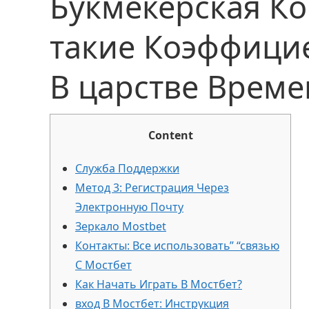
Букмекерская Ко
такие Коэффици
В царстве Врем
Content
Служба Поддержки
Метод 3: Регистрация Через
Электронную Почту
Зеркало Mostbet
Контакты: Все использовать” “связью
С Мостбет
Как Начать Играть В Мостбет?
вход В Мостбет: Инструкция