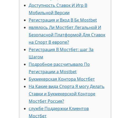
Доступность Ставок И Игр В
Мобильной Версии
Регистрация и Вход В Бк Mostbet
являлось Ли Мостбет Легальной И
Безопасной Платформой Для Ставок
на Спорт В европе?
Регистрация В Мостбет: шаг За
Шагом
Подробное рассчитывало По
Регистрации а Mostbet
Букмекерская Контора Мостбет
На Какие вида Спорта Я могу Делать
Ставки и Букмекерской Конторе
Мостбет Россия?
службе Поддержки Клиентов
Мостбет