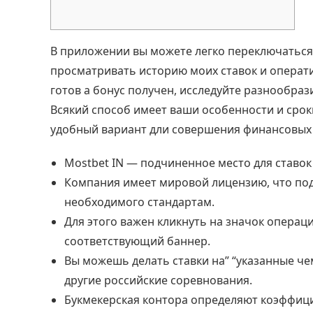
В приложении вы можете легко переключаться 
просматривать историю моих ставок и операти
готов а бонус получен, исследуйте разнообрази
Всякий способ имеет ваши особенности и срок
удобный вариант дли совершения финансовых
Mostbet IN — подчиненное место для ставок
Компания имеет мировой лицензию, что под
необходимого стандартам.
Для этого важен кликнуть на значок операц
соответствующий баннер.
Вы можешь делать ставки на” “указанные че
другие российские соревнования.
Букмекерская контора определяют коэффицие