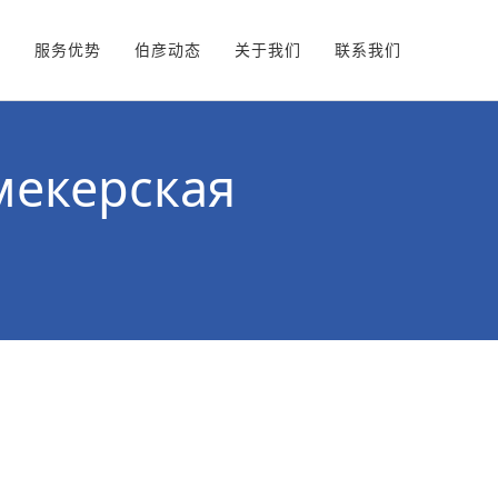
域
服务优势
伯彦动态
关于我们
联系我们
мекерская