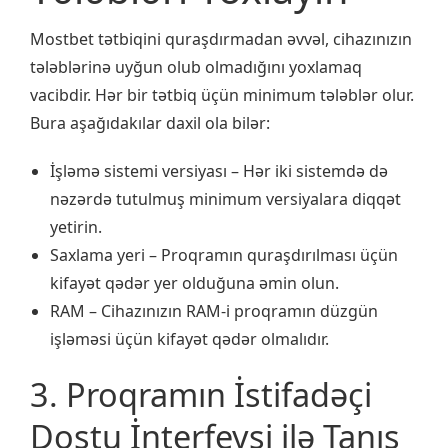
Mostbet tətbiqini quraşdırmadan əvvəl, cihazınızın
tələblərinə uyğun olub olmadığını yoxlamaq
vacibdir. Hər bir tətbiq üçün minimum tələblər olur.
Bura aşağıdakılar daxil ola bilər:
İşləmə sistemi versiyası – Hər iki sistemdə də
nəzərdə tutulmuş minimum versiyalara diqqət
yetirin.
Saxlama yeri – Proqramın quraşdırılması üçün
kifayət qədər yer olduğuna əmin olun.
RAM – Cihazınızın RAM-i proqramın düzgün
işləməsi üçün kifayət qədər olmalıdır.
3. Proqramın İstifadəçi
Dostu İnterfeysi ilə Tanış