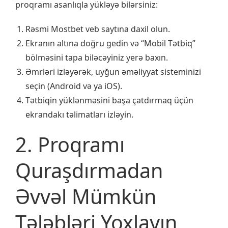
proqramı asanlıqla yükləyə bilərsiniz:
Rəsmi Mostbet veb saytına daxil olun.
Ekranın altına doğru gedin və “Mobil Tətbiq”
bölməsini tapa biləcəyiniz yerə baxın.
Əmrləri izləyərək, uyğun əməliyyat sisteminizi
seçin (Android və ya iOS).
Tətbiqin yüklənməsini başa çatdırmaq üçün
ekrandakı təlimatları izləyin.
2. Proqramı
Quraşdırmadan
Əvvəl Mümkün
Tələbləri Yoxlayın