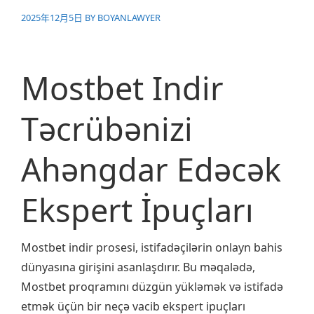
2025年12月5日
BY
BOYANLAWYER
Mostbet Indir
Təcrübənizi
Ahəngdar Edəcək
Ekspert İpuçları
Mostbet indir prosesi, istifadəçilərin onlayn bahis
dünyasına girişini asanlaşdırır. Bu məqalədə,
Mostbet proqramını düzgün yükləmək və istifadə
etmək üçün bir neçə vacib ekspert ipuçları