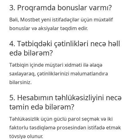
3. Proqramda bonuslar varmı?
Bəli, Mostbet yeni istifadəçilər üçün müxtəlif
bonuslar və aksiyalar təqdim edir.
4. Tətbiqdəki çətinlikləri necə həll
edə bilərəm?
Tətbiqin içinde müştəri xidməti ilə əlaqə
saxlayaraq, çətinliklərinizi məlumatlandıra
bilərsiniz.
5. Hesabımın təhlükəsizliyini necə
təmin edə bilərəm?
Təhlükəsizlik üçün güclü parol seçmək və iki
faktorlu təsdiqləmə prosesindən istifadə etmək
tövsiyə olunur.