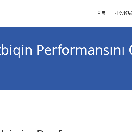
首页
业务领
ətbiqin Performansını