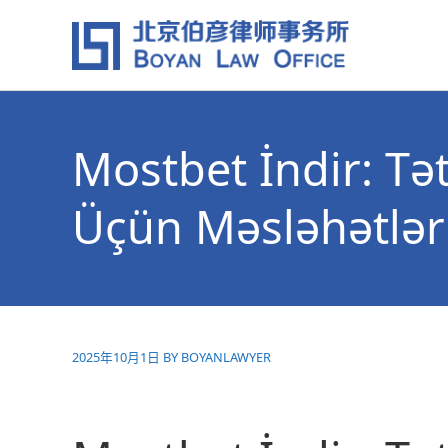
Mostbet İndir: T
Üçün Məsləhətlər
2025年10月1日
BY
BOYANLAWYER