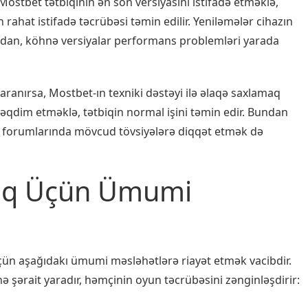
ostbet tətbiqinin ən son versiyasını istifadə etməklə,
n rahat istifadə təcrübəsi təmin edilir. Yeniləmələr cihazın
ndan, köhnə versiyalar performans problemləri yarada
aranırsa, Mostbet-ın texniki dəstəyi ilə əlaqə saxlamaq
rı təqdim etməklə, tətbiqin normal işini təmin edir. Bundan
əçi forumlarında mövcud tövsiyələrə diqqət etmək də
maq Üçün Ümumi
 aşağıdakı ümumi məsləhətlərə riayət etmək vacibdir.
inə şərait yaradır, həmçinin oyun təcrübəsini zənginləşdirir: