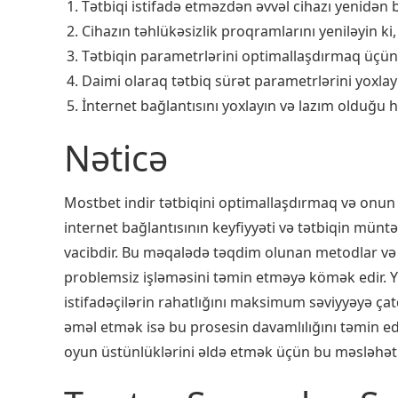
Tətbiqi istifadə etməzdən əvvəl cihazı yenidən b
Cihazın təhlükəsizlik proqramlarını yeniləyin k
Tətbiqin parametrlərini optimallaşdırmaq üçün 
Daimi olaraq tətbiq sürət parametrlərini yoxlay
İnternet bağlantısını yoxlayın və lazım olduğu
Nəticə
Mostbet indir tətbiqini optimallaşdırmaq və onun
internet bağlantısının keyfiyyəti və tətbiqin mün
vacibdir. Bu məqalədə təqdim olunan metodlar və tö
problemsiz işləməsini təmin etməyə kömək edir. Yü
istifadəçilərin rahatlığını maksimum səviyyəyə çat
əməl etmək isə bu prosesin davamlılığını təmin edi
oyun üstünlüklərini əldə etmək üçün bu məsləhətlə