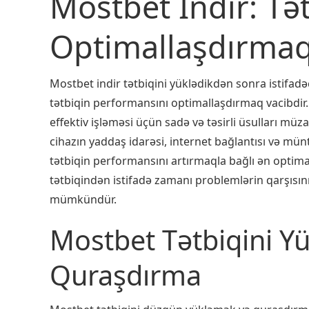
Mostbet İndir: Tə
Optimallaşdırmaq
Mostbet indir tətbiqini yüklədikdən sonra istifa
tətbiqin performansını optimallaşdırmaq vacibdir.
effektiv işləməsi üçün sadə və təsirli üsulları mü
cihazın yaddaş idarəsi, internet bağlantısı və mü
tətbiqin performansını artırmaqla bağlı ən optima
tətbiqindən istifadə zamanı problemlərin qarşısı
mümkündür.
Mostbet Tətbiqini Yü
Quraşdırma