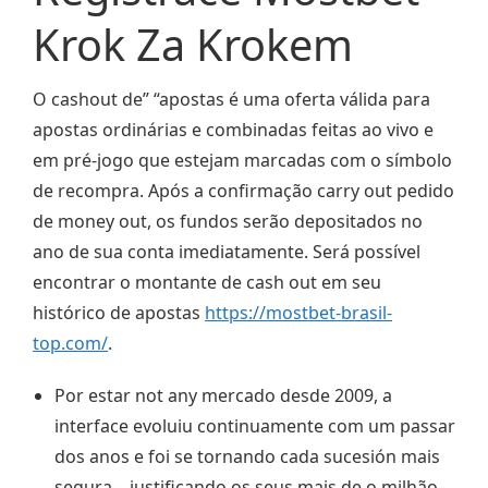
Krok Za Krokem
O cashout de” “apostas é uma oferta válida para
apostas ordinárias e combinadas feitas ao vivo e
em pré-jogo que estejam marcadas com o símbolo
de recompra. Após a confirmação carry out pedido
de money out, os fundos serão depositados no
ano de sua conta imediatamente. Será possível
encontrar o montante de cash out em seu
histórico de apostas
https://mostbet-brasil-
top.com/
.
Por estar not any mercado desde 2009, a
interface evoluiu continuamente com um passar
dos anos e foi se tornando cada sucesión mais
segura – justificando os seus mais de o milhão