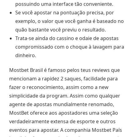
possuindo uma interface tão conveniente.
Se você apostar na pontuação precisa, por
exemplo, o valor que você ganha é baseado no
quão bastante você previu o resultado.
Trata-se ainda do cassino e odaie de apostas
compromissado com o choque à lavagem para
dinheiro.
Mostbet Brasil é famoso pelos teus reviews que
mencionam a rapidez 2 saques, facilidade para
fazer o reconocimiento, assim como a new
simplicidade da program. Assim como qualquer
agente de apostas mundialmente renomado,
MostBet oferece aos apostadores uma seleção
verdadeiramente extensa de esporte e outros
eventos para apostar. A companhia Mostbet País