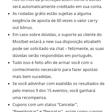
será automaticamente creditado em sua conta.
As rodadas grátis estão sujeitas a alguma
exigência de aposta de 60 vezes o valor carry
out bônus.
Em caso sobre dúvidas, o suporte ao cliente do
Mostbet estará a new sua disposição elizabeth
pode ser solicitado via chat – felizmente, as suas
dúvidas serão respondidas em português.
Tudo isso é feito afin de armar você com o
conhecimento necessário para fazer apostas
mais bem sucedidas.
Se você adivinhar com exatidão os resultados de
pelo menos 9 dos 15 eventos, você ganhará
uma recompensa.
Cupons com um status “Cancelar”,
“Reembolsar” e “Resgatar”, assim como cupons