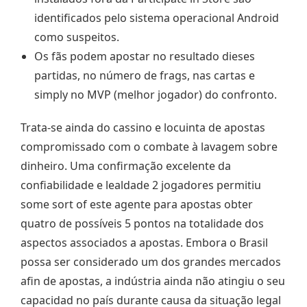
identificados pelo sistema operacional Android
como suspeitos.
Os fãs podem apostar no resultado dieses
partidas, no número de frags, nas cartas e
simply no MVP (melhor jogador) do confronto.
Trata-se ainda do cassino e locuinta de apostas
compromissado com o combate à lavagem sobre
dinheiro. Uma confirmação excelente da
confiabilidade e lealdade 2 jogadores permitiu
some sort of este agente para apostas obter
quatro de possíveis 5 pontos na totalidade dos
aspectos associados a apostas. Embora o Brasil
possa ser considerado um dos grandes mercados
afin de apostas, a indústria ainda não atingiu o seu
capacidad no país durante causa da situação legal