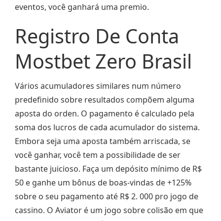
eventos, você ganhará uma premio.
Registro De Conta
Mostbet Zero Brasil
Vários acumuladores similares num número
predefinido sobre resultados compõem alguma
aposta do orden. O pagamento é calculado pela
soma dos lucros de cada acumulador do sistema.
Embora seja uma aposta também arriscada, se
você ganhar, você tem a possibilidade de ser
bastante juicioso. Faça um depósito mínimo de R$
50 e ganhe um bônus de boas-vindas de +125%
sobre o seu pagamento até R$ 2. 000 pro jogo de
cassino. O Aviator é um jogo sobre colisão em que