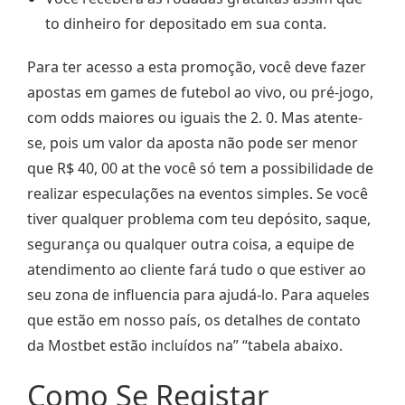
to dinheiro for depositado em sua conta.
Para ter acesso a esta promoção, você deve fazer
apostas em games de futebol ao vivo, ou pré-jogo,
com odds maiores ou iguais the 2. 0. Mas atente-
se, pois um valor da aposta não pode ser menor
que R$ 40, 00 at the você só tem a possibilidade de
realizar especulações na eventos simples. Se você
tiver qualquer problema com teu depósito, saque,
segurança ou qualquer outra coisa, a equipe de
atendimento ao cliente fará tudo o que estiver ao
seu zona de influencia para ajudá-lo. Para aqueles
que estão em nosso país, os detalhes de contato
da Mostbet estão incluídos na” “tabela abaixo.
Como Se Registar