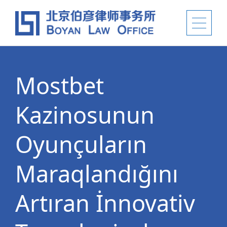
Mostbet
Kazinosunun
Oyunçuların
Maraqlandığını
Artıran İnnovativ