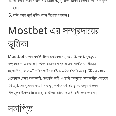
আমাদের লিওনাল এবং গাইডগুলি পড়ুন, যাতে আপনার খেলার কৌশল উন্নত
হয়।
বাজি করার পূর্বে পরিসংখ্যান বিশ্লেষণ করুন।
Mostbet এর সম্প্রদায়ের
ভূমিকা
Mostbet কেবল একটি বাজির প্ল্যাটফর্ম নয়, বরং এটি একটি বৃহত্তর
সম্প্রদায় গড়ে তোলে। খেলোয়াড়দের মধ্যে রয়েছে সংগঠন ও বিভিন্ন
সহযোগিতা, যা একটি শক্তিশালী সামাজিক কাঠামো তৈরি করে। বিভিন্ন ভাষার
খেলোয়াড় যেমন বাংলাভাষী, ইংরেজি ভাষী, এমনকি অন্যান্য ভাষাভাষীরা একত্রে
এই প্ল্যাটফর্ম ব্যবহার করে। এছাড়া, এখানে খেলোয়াড়দের জন্য বিভিন্ন
শিক্ষামূলক উপকরণও রয়েছে যা তাঁদের আরও আত্মবিশ্বাসী করে তোলে।
সমাপ্তি