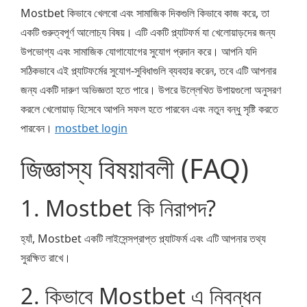
Mostbet কিভাবে খেলবো এবং সামাজিক দিকগুলি কিভাবে কাজ করে, তা
একটি গুরুত্বপূর্ণ আলোচ্য বিষয়। এটি একটি প্ল্যাটফর্ম যা খেলোয়াড়দের জন্য
উপভোগ্য এবং সামাজিক যোগাযোগের সুযোগ প্রদান করে। আপনি যদি
সঠিকভাবে এই প্ল্যাটফর্মের সুযোগ-সুবিধাগুলি ব্যবহার করেন, তবে এটি আপনার
জন্য একটি দারুণ অভিজ্ঞতা হতে পারে। উপরে উল্লেখিত উপায়গুলো অনুসরণ
করলে খেলোয়াড় হিসেবে আপনি সফল হতে পারবেন এবং নতুন বন্ধু সৃষ্টি করতে
পারবেন।
mostbet login
জিজ্ঞাস্য বিষয়াবলী (FAQ)
1. Mostbet কি নিরাপদ?
হ্যাঁ, Mostbet একটি লাইসেন্সপ্রাপ্ত প্ল্যাটফর্ম এবং এটি আপনার তথ্য
সুরক্ষিত রাখে।
2. কিভাবে Mostbet এ নিবন্ধন