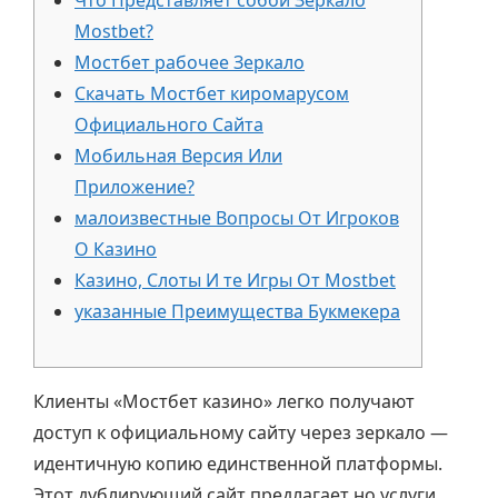
Что Представляет собой Зеркало
Mostbet?
Мостбет рабочее Зеркало
Скачать Мостбет киромарусом
Официального Сайта
Мобильная Версия Или
Приложение?
малоизвестные Вопросы От Игроков
О Казино
Казино, Слоты И те Игры От Mostbet
указанные Преимущества Букмекера
Клиенты «Мостбет казино» легко получают
доступ к официальному сайту через зеркало —
идентичную копию единственной платформы.
Этот дублирующий сайт предлагает но услуги