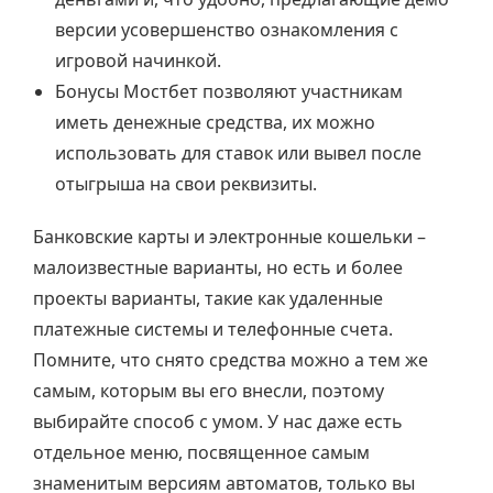
версии усовершенство ознакомления с
игровой начинкой.
Бонусы Мостбет позволяют участникам
иметь денежные средства, их можно
использовать для ставок или вывел после
отыгрыша на свои реквизиты.
Банковские карты и электронные кошельки –
малоизвестные варианты, но есть и более
проекты варианты, такие как удаленные
платежные системы и телефонные счета.
Помните, что снято средства можно а тем же
самым, которым вы его внесли, поэтому
выбирайте способ с умом. У нас даже есть
отдельное меню, посвященное самым
знаменитым версиям автоматов, только вы