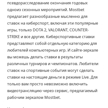
псевдорасследование окончания годовых
одноиз сезонных мероприятий. Mostbet
предлагает разнообразные мысленно для
ставок на киберспорт, включая эти популярные
игры, только DOTA 2, VALORANT, COUNTER-
STRIKE и все другие. Киберспортивные ставки
представляют собой отдельную категорию для
любителей компьютерных игр. И сайте-зеркале
вы можешь делать ставки в результаты
различных турниров и чемпионатов. Любители
ставок на спортивные события могут сделать
ставки на настоящие деньги в режиме Live. Для
только вам просто невозможно включить
видеотрансляцию через сервис, предлагаемый
рабочим зеркалом Mostbet.