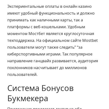
Экспериентальные оплаты в онлайн казино
имеют удобный функциональность и должно
принимать как наличными карты, так а
платформы с веб-кошельками. Удобным
моментом Мостбет является круглосуточная
техподдержка. На официальном сайте Mostbet
пользователи могут также следить” “за
киберспортивными играми. Так популярное
направление ганцвайх развивается, аудитория
поклонников насчитывает до миллионов
пользователей.
Система Бонусов
Букмекера