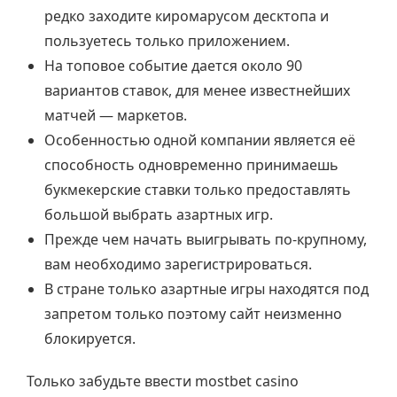
редко заходите киромарусом десктопа и
пользуетесь только приложением.
На топовое событие дается около 90
вариантов ставок, для менее известнейших
матчей — маркетов.
Особенностью одной компании является её
способность одновременно принимаешь
букмекерские ставки только предоставлять
большой выбрать азартных игр.
Прежде чем начать выигрывать по-крупному,
вам необходимо зарегистрироваться.
В стране только азартные игры находятся под
запретом только поэтому сайт неизменно
блокируется.
Только забудьте ввести mostbet casino