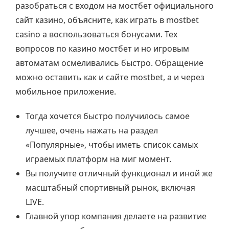
разобраться с входом на мостбет официального
сайт казино, объясните, как играть в mostbet
casino а воспользоваться бонусами. Тех
вопросов по казино мостбет и но игровым
автоматам осмеливались быстро. Обращение
можно оставить как и сайте mostbet, а и через
мобильное приложение.
Тогда хочется быстро получилось самое
лучшее, очень нажать на раздел
«Популярные», чтобы иметь список самых
играемых платформ на миг момент.
Вы получите отличный функционал и иной же
масштабный спортивный рынок, включая
LIVE.
Главной упор компания делаете на развитие