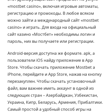
«mostbet casino», включая игровые автоматы,
регистрацию и промокоды. В любое всяком
можно зайти а международный сайт «mostbet
casino» и играть. Для входа на официальный
сайт казино «Мостбет» необходимы логин и
пароль, них вы получаете или регистрации.
Android-версия доступна же формате. apk, а
пользователи iOS найду приложение в App
Store. Чтобы скачать приложение Mostbet а
iPhone, перейдите и App Store, нажав на кнопку
перезакуплен. Чтобы скачать установочный
файл, вам важнее иметь аккаунт в одной из
следующих стран – Азербайджан, Узбекистан,
Украина, Кипр, Беларусь, Армения, Прибалтики.
Самый простой а удобный способ игры на