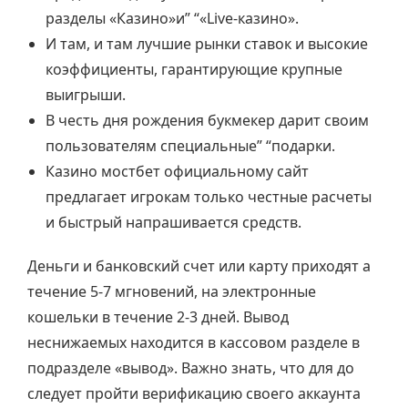
разделы «Казино»и” “«Live-казино».
И там, и там лучшие рынки ставок и высокие
коэффициенты, гарантирующие крупные
выигрыши.
В честь дня рождения букмекер дарит своим
пользователям специальные” “подарки.
Казино мостбет официальному сайт
предлагает игрокам только честные расчеты
и быстрый напрашивается средств.
Деньги и банковский счет или карту приходят а
течение 5-7 мгновений, на электронные
кошельки в течение 2-3 дней. Вывод
неснижаемых находится в кассовом разделе в
подразделе «вывод». Важно знать, что для до
следует пройти верификацию своего аккаунта