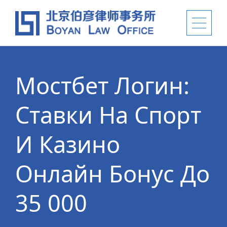
Мостбет Логин:
Ставки На Спорт
И Казино
Онлайн Бонус До
35 000