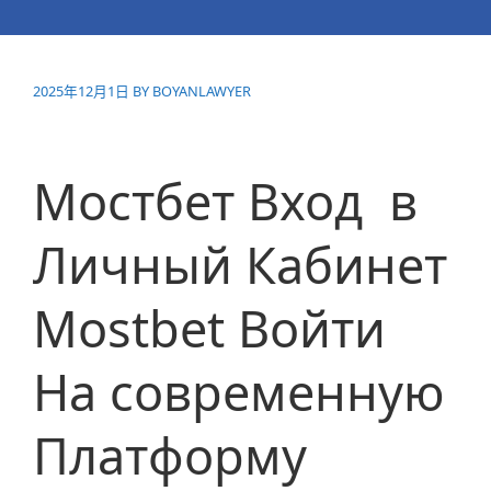
2025年12月1日
BY
BOYANLAWYER
Мостбет Вход ️ в
Личный Кабинет
Mostbet Войти
На современную
Платформу