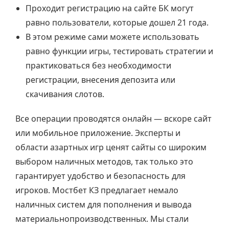
Проходит регистрацию на сайте БК могут
равно пользователи, которые дошел 21 года.
В этом режиме сами можете использовать
равно функции игры, тестировать стратегии и
практиковаться без необходимости
регистрации, внесения депозита или
скачивания слотов.
Все операции проводятся онлайн — вскоре сайт
или мобильное приложение. Эксперты и
области азартных игр ценят сайты со широким
выбором наличных методов, так только это
гарантирует удобство и безопасность для
игроков. Мостбет КЗ предлагает немало
наличных систем для пополнения и вывода
материальнопроизводственных. Мы стали