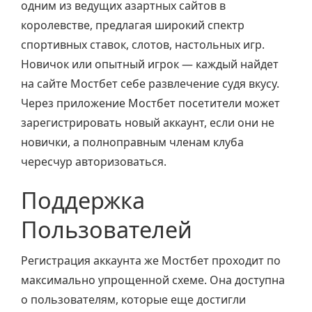
одним из ведущих азартных сайтов в
королевстве, предлагая широкий спектр
спортивных ставок, слотов, настольных игр.
Новичок или опытный игрок — каждый найдет
на сайте Мостбет себе развлечение судя вкусу.
Через приложение Мостбет посетители может
зарегистрировать новый аккаунт, если они не
новички, а полноправным членам клуба
чересчур авторизоваться.
Поддержка
Пользователей
Регистрация аккаунта же Мостбет проходит по
максимально упрощенной схеме. Она доступна
о пользователям, которые еще достигли