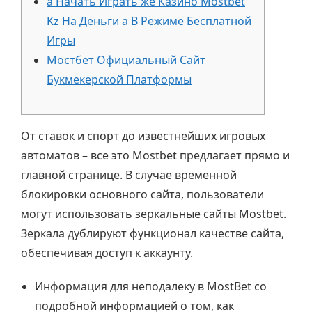
а Начать Играть же Казино Mostbet
Kz На Деньги а В Режиме Бесплатной
Игры
Мостбет Официальный Сайт
Букмекерской Платформы
От ставок и спорт до известнейших игровых
автоматов – все это Mostbet предлагает прямо и
главной странице. В случае временной
блокировки основного сайта, пользователи
могут использовать зеркальные сайты Mostbet.
Зеркала дублируют функционал качестве сайта,
обеспечивая доступ к аккаунту.
Информация для неподалеку в MostBet со
подробной информацией о том, как