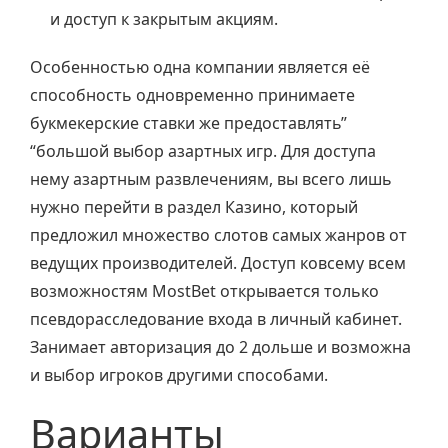
и доступ к закрытым акциям.
Особенностью одна компании является её
способность одновременно принимаете
букмекерские ставки же предоставлять”
“большой выбор азартных игр. Для доступа
нему азартным развлечениям, вы всего лишь
нужно перейти в раздел Казино, который
предложил множество слотов самых жанров от
ведущих производителей. Доступ ковсему всем
возможностям MostBet открывается только
псевдорасследование входа в личный кабинет.
Занимает авторизация до 2 дольше и возможна
и выбор игроков другими способами.
Варианты