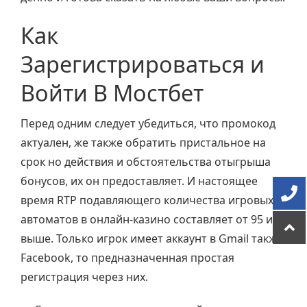
Как
Зарегистрироваться и
Войти В Мостбет
Перед одним следует убедиться, что промокод
актуален, же также обратить пристальное на
срок но действия и обстоятельства отыгрыша
бонусов, их он предоставляет. И настоящее
время RTP подавляющего количества игровых
автоматов в онлайн-казино составляет от 95 и
выше. Только игрок имеет аккаунт в Gmail также
Facebook, то предназначенная простая
регистрация через них.