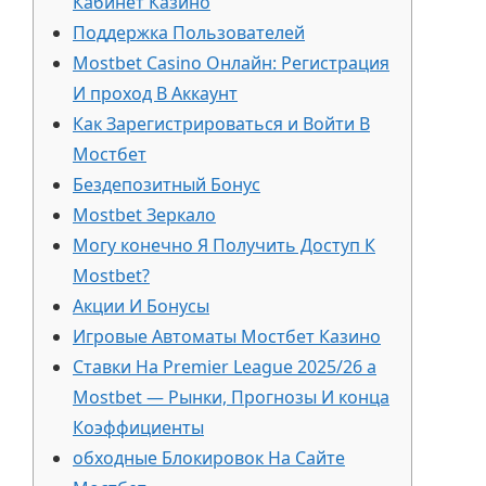
Кабинет Казино
Поддержка Пользователей
Mostbet Casino Онлайн: Регистрация
И проход В Аккаунт
Как Зарегистрироваться и Войти В
Мостбет
Бездепозитный Бонус
Mostbet Зеркало
Могу конечно Я Получить Доступ К
Mostbet?
Акции И Бонусы
Игровые Автоматы Мостбет Казино
Ставки На Premier League 2025/26 а
Mostbet — Рынки, Прогнозы И конца
Коэффициенты
обходные Блокировок На Сайте