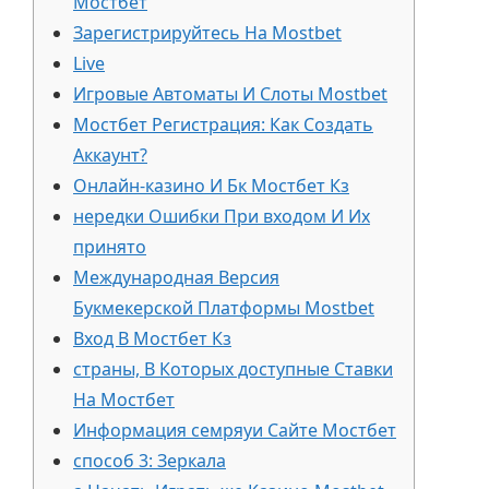
Мостбет
Зарегистрируйтесь На Mostbet
Live
Игровые Автоматы И Слоты Mostbet
Мостбет Регистрация: Как Создать
Аккаунт?
Онлайн-казино И Бк Мостбет Кз
нередки Ошибки При входом И Их
принято
Международная Версия
Букмекерской Платформы Mostbet
Вход В Мостбет Кз
страны, В Которых доступные Ставки
На Мостбет
Информация семряуи Сайте Мостбет
способ 3: Зеркала