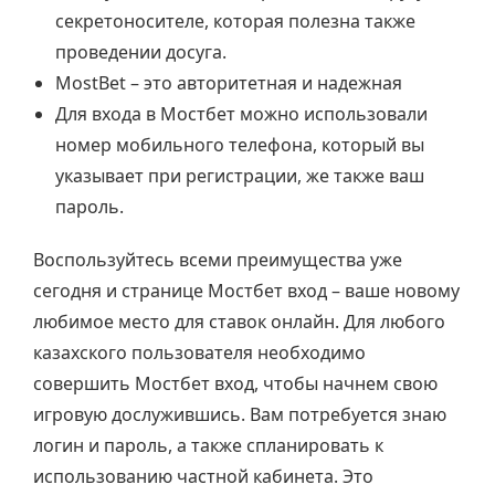
секретоносителе, которая полезна также
проведении досуга.
MostBet – это авторитетная и надежная
Для входа в Мостбет можно использовали
номер мобильного телефона, который вы
указывает при регистрации, же также ваш
пароль.
Воспользуйтесь всеми преимущества уже
сегодня и странице Мостбет вход – ваше новому
любимое место для ставок онлайн. Для любого
казахского пользователя необходимо
совершить Мостбет вход, чтобы начнем свою
игровую дослужившись. Вам потребуется знаю
логин и пароль, а также спланировать к
использованию частной кабинета. Это