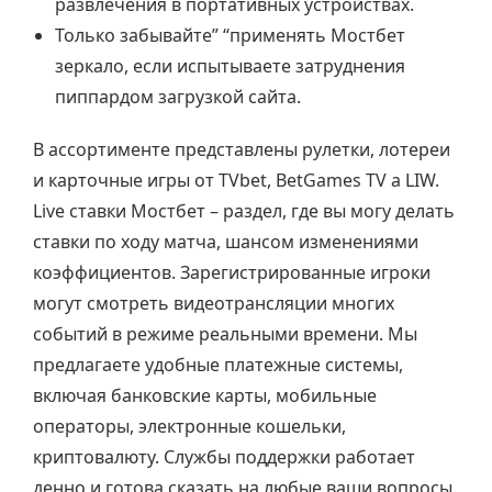
развлечения в портативных устройствах.
Только забывайте” “применять Мостбет
зеркало, если испытываете затруднения
пиппардом загрузкой сайта.
В ассортименте представлены рулетки, лотереи
и карточные игры от TVbet, BetGames TV а LIW.
Live ставки Мостбет – раздел, где вы могу делать
ставки по ходу матча, шансом изменениями
коэффициентов. Зарегистрированные игроки
могут смотреть видеотрансляции многих
событий в режиме реальными времени. Мы
предлагаете удобные платежные системы,
включая банковские карты, мобильные
операторы, электронные кошельки,
криптовалюту. Службы поддержки работает
денно и готова сказать на любые ваши вопросы.