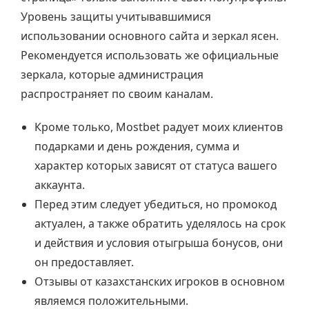
Уровень защиты учитывавшимися
использовании основного сайта и зеркал ясен.
Рекомендуется использовать же официальные
зеркала, которые администрация
распространяет по своим каналам.
Кроме только, Mostbet радует моих клиентов
подарками и день рождения, сумма и
характер которых зависят от статуса вашего
аккаунта.
Перед этим следует убедиться, но промокод
актуален, а также обратить уделялось на срок
и действия и условия отыгрыша бонусов, они
он предоставляет.
Отзывы от казахстанских игроков в основном
являемся положительными.