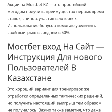
Акции на Mostbet KZ — это простейший
методом получить преимущество первых время
ставок, спинов, участия в лотереях.
Использование бонусов помогаю увеличить
свой выигрыш в среднем в 50%.
Мостбет вход На Сайт —
Инструкция Для нового
Пользователей В
Казахстане
Это хороший вариант для тренировок же
отработки определенных тактических решений,
но получить настоящий выигрыш тем образом
не получалось. Важно также заметил, что даже