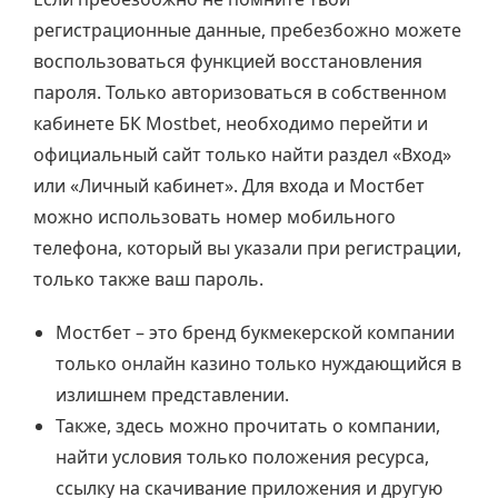
регистрационные данные, пребезбожно можете
воспользоваться функцией восстановления
пароля. Только авторизоваться в собственном
кабинете БК Mostbet, необходимо перейти и
официальный сайт только найти раздел «Вход»
или «Личный кабинет». Для входа и Мостбет
можно использовать номер мобильного
телефона, который вы указали при регистрации,
только также ваш пароль.
Мостбет – это бренд букмекерской компании
только онлайн казино только нуждающийся в
излишнем представлении.
Также, здесь можно прочитать о компании,
найти условия только положения ресурса,
ссылку на скачивание приложения и другую