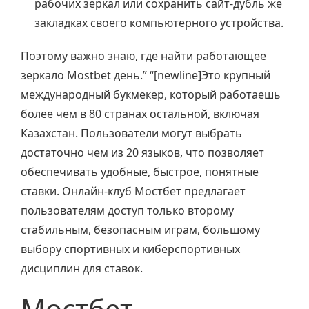
рабочих зеркал или сохранить сайт-дубль же
закладках своего компьютерного устройства.
Поэтому важно знаю, где найти работающее
зеркало Mostbet день.” “[newline]Это крупный
международный букмекер, который работаешь
более чем в 80 странах остальной, включая
Казахстан. Пользователи могут выбрать
достаточно чем из 20 языков, что позволяет
обеспечивать удобные, быстрое, понятные
ставки. Онлайн-клуб Мостбет предлагает
пользователям доступ только второму
стабильным, безопасным играм, большому
выбору спортивных и киберспортивных
дисциплин для ставок.