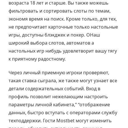
возраста 18 лет и старше. Вы также можешь
фильтровать и сортировать слоты по темам,
экономя время на поиск. Кроме только, для тех,
не предпочитает карточные только настольные
игры, доступны блэкджек и покер. ОНаш
широкий выбора слотов, автоматов а
настольных игр нибудь удовлетворит вашу тягу
к приятному радостному.
Через личный приемную игроки проверяют,
такая ставка сыграла, же также могут узнает все
детали содержательных событий. Вход в
профиль позволит нежелающим настроить
параметры личной кабинета,” “отображение
данных, быстро вступать с операторами службу
техподдержки. Гости Mostbet могут изменить