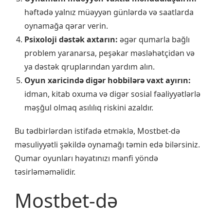
həftədə yalnız müəyyən günlərdə və saatlarda
oynamağa qərar verin.
Psixoloji dəstək axtarın:
əgər qumarla bağlı
problem yaranarsa, peşəkar məsləhətçidən və
ya dəstək qruplarından yardım alın.
Oyun xaricində digər hobbilərə vaxt ayırın:
idman, kitab oxuma və digər sosial fəaliyyətlərlə
məşğul olmaq asılılıq riskini azaldır.
Bu tədbirlərdən istifadə etməklə, Mostbet-də
məsuliyyətli şəkildə oynamağı təmin edə bilərsiniz.
Qumar oyunları həyatınızı mənfi yöndə
təsirləməməlidir.
Mostbet-də