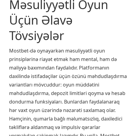
Məsuliyyətli Oyun
Üçün Əlavə
Tövsiyələr
Mostbet-də oynayarkən məsuliyyətli oyun
prinsiplərinə riayət etmək həm mental, həm də
maliyyə baxımından faydalıdır. Platformanın
daxilində istifadəçilər üçün özünü məhdudlaşdırma
variantları mövcuddur: oyun müddətini
məhdudlaşdırma, depozit limitləri qoyma və hesab
dondurma funksiyaları. Bunlardan faydalanaraq
hər vaxt oyun üzərində nəzarəti saxlamaq olar.
Həmçinin, qumarla bağlı məlumatsızlıq, daxiledici
təkliflərə aldanmaq və impulsiv qərarlar
verməkdən çəkinmək lazımdır. Bu yolla, Mostbet