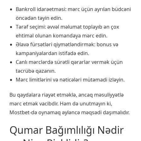
Bankroll idarəetməsi: mərc üçün ayrılan büdcəni
öncədən təyin edin.
Tərəf seçimi: əvvəl məlumat toplayıb ən çox
ehtimal olunan komandaya mərc edin.
Əlavə fürsətləri qiymətləndirmək: bonus və
kampaniyalardan istifadə edin.
Canlı mərclərdə sürətli qərarlar vermək üçün
təcrübə qazanın.
Mərc limitlərini və nəticələri mütəmadi izləyin.
Bu qaydalara riayət etməklə, ancaq məsuliyyətlə
mərc etmək vacibdir. Həm də unutmayın ki,
Mostbet-də oynamaq əyləncə məqsədi daşımalıdır.
Qumar Bağımlılığı Nədir