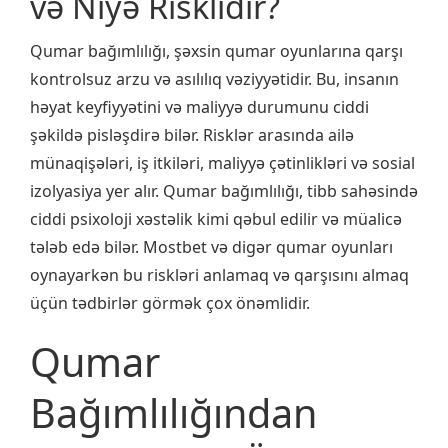
və Niyə Risklidir?
Qumar bağımlılığı, şəxsin qumar oyunlarına qarşı
kontrolsuz arzu və asılılıq vəziyyətidir. Bu, insanın
həyat keyfiyyətini və maliyyə durumunu ciddi
şəkildə pisləşdirə bilər. Risklər arasında ailə
münaqişələri, iş itkiləri, maliyyə çətinlikləri və sosial
izolyasiya yer alır. Qumar bağımlılığı, tibb sahəsində
ciddi psixoloji xəstəlik kimi qəbul edilir və müalicə
tələb edə bilər. Mostbet və digər qumar oyunları
oynayarkən bu riskləri anlamaq və qarşısını almaq
üçün tədbirlər görmək çox önəmlidir.
Qumar
Bağımlılığından