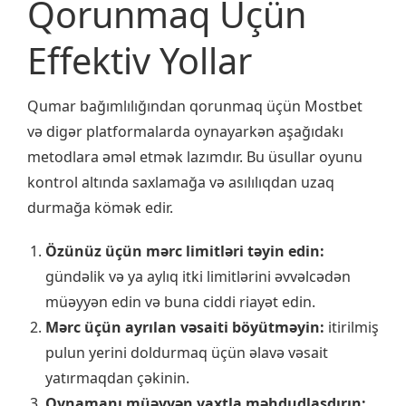
Qorunmaq Üçün
Effektiv Yollar
Qumar bağımlılığından qorunmaq üçün Mostbet
və digər platformalarda oynayarkən aşağıdakı
metodlara əməl etmək lazımdır. Bu üsullar oyunu
kontrol altında saxlamağa və asılılıqdan uzaq
durmağa kömək edir.
Özünüz üçün mərc limitləri təyin edin:
gündəlik və ya aylıq itki limitlərini əvvəlcədən
müəyyən edin və buna ciddi riayət edin.
Mərc üçün ayrılan vəsaiti böyütməyin:
itirilmiş
pulun yerini doldurmaq üçün əlavə vəsait
yatırmaqdan çəkinin.
Oynamanı müəyyən vaxtla məhdudlaşdırın: