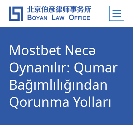
Mostbet Necə
Oynanılır: Qumar
Bağımlılığından
Qorunma Yolları