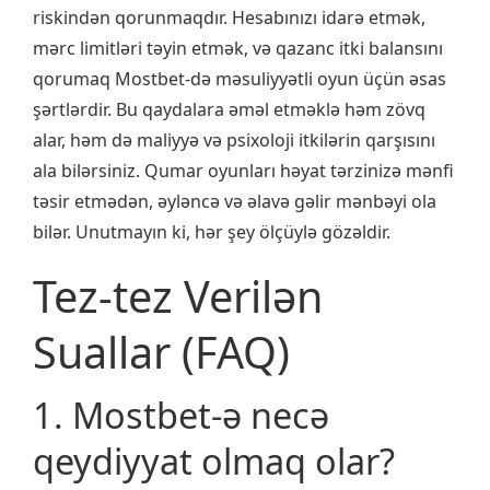
riskindən qorunmaqdır. Hesabınızı idarə etmək,
mərc limitləri təyin etmək, və qazanc itki balansını
qorumaq Mostbet-də məsuliyyətli oyun üçün əsas
şərtlərdir. Bu qaydalara əməl etməklə həm zövq
alar, həm də maliyyə və psixoloji itkilərin qarşısını
ala bilərsiniz. Qumar oyunları həyat tərzinizə mənfi
təsir etmədən, əyləncə və əlavə gəlir mənbəyi ola
bilər. Unutmayın ki, hər şey ölçüylə gözəldir.
Tez-tez Verilən
Suallar (FAQ)
1. Mostbet-ə necə
qeydiyyat olmaq olar?