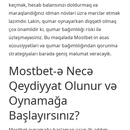
keçmək, hesab balansınızı doldurmaq və
maraqlandığınız idman növləri üzrə mərclər etmək
lazımdır. Lakin, qumar oynayarkən diqqətli olmaq
çox önəmlidir ki, qumar bağımlılığı riski ilə
üzləşməyəsiniz. Bu məqalədə Mostbet-in əsas
xüsusiyyətləri və qumar bağımlılığından qorunma
strategiyaları barədə geniş məlumat verəcəyik.
Mostbet-ə Necə
Qeydiyyat Olunur və
Oynamağa
Başlayırsınız?
Mostbet oynamağa başlamaq üçün ilk addım