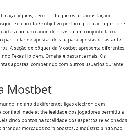
eth caça-níqueis, permitindo que os usuários façam
squete e corrida. O objetivo perform popular jogo sobre
de cartas com um canon de nove ou um conjunto la cual
o particular de apostas do site para apostas é bastante
iros. A seção de pôquer da Mostbet apresenta diferentes
luindo Texas Hold’em, Omaha e bastante mais. Os
tintas apostas, competindo com outros usuários durante
a Mostbet
undo, no ano de diferentes ligas electronic em
confiabilidade at the lealdade dos jogadores permitiu a
veis cinco pontos na totalidade dos aspectos relacionados
s grandes mercados para apostas, a indústria ainda não