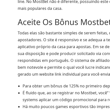
line. No MostBet não é diferente, possuindo est
mais populares da casa.
Aceite Os Bônus Mostbe
Todas elas são bastante simples de serem feita
apostadores. O site é responsivo e se adequa a tel
aplicativo próprio da casa para apostas. Em se d
sua disposição e pode producir solicitado via con
respondidas em português. O sistema de afiliado
bem notevole e permite o qual você lucre indicand
gerado um website link individual para você envi
Para obter um bônus de 125% no primeiro depó
É fluido que, ao se registrar no Mostbet, você
systems aplicar um código promocional para r
Há muito poucos games esportivos tão impress