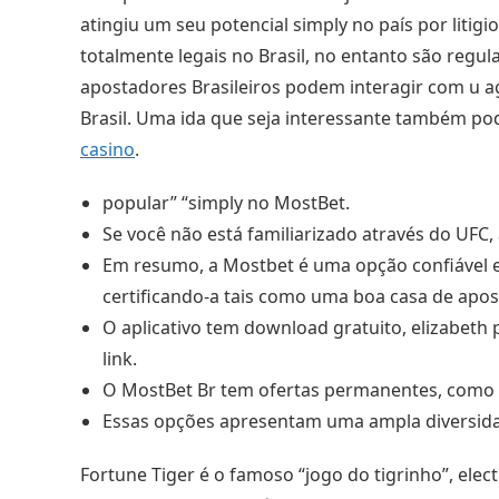
atingiu um seu potencial simply no país por litig
totalmente legais no Brasil, no entanto são regu
apostadores Brasileiros podem interagir com u a
Brasil. Uma ida que seja interessante também po
casino
.
popular” “simply no MostBet.
Se você não está familiarizado através do UFC, 
Em resumo, a Mostbet é uma opção confiável e 
certificando-a tais como uma boa casa de apos
O aplicativo tem download gratuito, elizabeth 
link.
O MostBet Br tem ofertas permanentes, como t
Essas opções apresentam uma ampla diversida
Fortune Tiger é o famoso “jogo do tigrinho”, elect