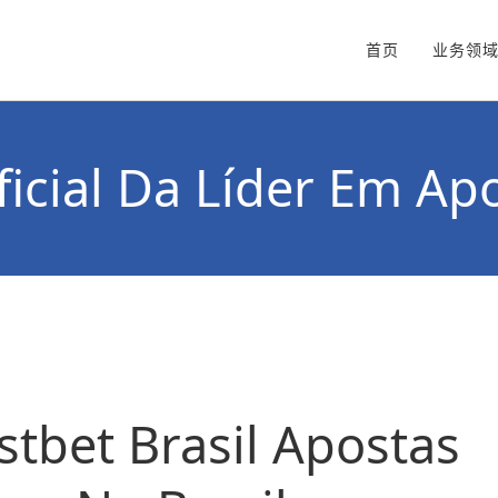
首页
业务领
ficial Da Líder Em Ap
stbet Brasil Apostas