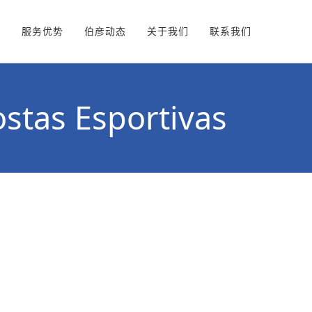
域
服务优势
伯彦动态
关于我们
联系我们
ostas Esportivas